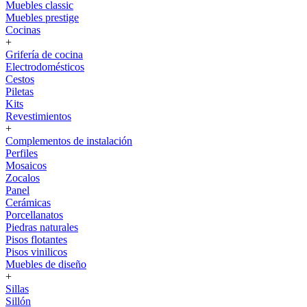
Muebles classic
Muebles prestige
Cocinas
+
Grifería de cocina
Electrodomésticos
Cestos
Piletas
Kits
Revestimientos
+
Complementos de instalación
Perfiles
Mosaicos
Zocalos
Panel
Cerámicas
Porcellanatos
Piedras naturales
Pisos flotantes
Pisos vinilicos
Muebles de diseño
+
Sillas
Sillón