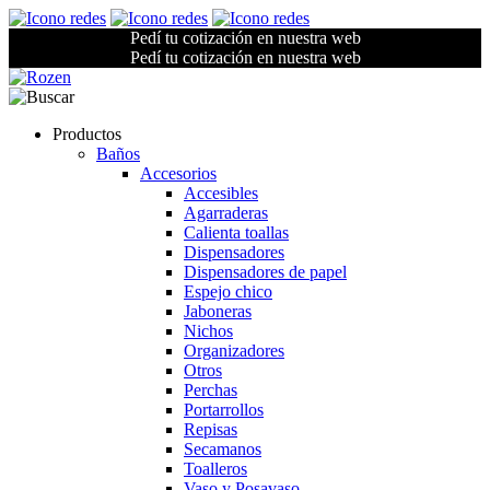
Pedí tu cotización en nuestra web
Pedí tu cotización en nuestra web
Productos
Baños
Accesorios
Accesibles
Agarraderas
Calienta toallas
Dispensadores
Dispensadores de papel
Espejo chico
Jaboneras
Nichos
Organizadores
Otros
Perchas
Portarrollos
Repisas
Secamanos
Toalleros
Vaso y Posavaso