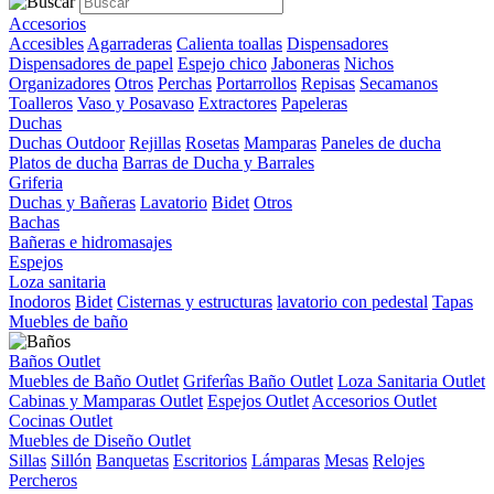
Accesorios
Accesibles
Agarraderas
Calienta toallas
Dispensadores
Dispensadores de papel
Espejo chico
Jaboneras
Nichos
Organizadores
Otros
Perchas
Portarrollos
Repisas
Secamanos
Toalleros
Vaso y Posavaso
Extractores
Papeleras
Duchas
Duchas Outdoor
Rejillas
Rosetas
Mamparas
Paneles de ducha
Platos de ducha
Barras de Ducha y Barrales
Griferia
Duchas y Bañeras
Lavatorio
Bidet
Otros
Bachas
Bañeras e hidromasajes
Espejos
Loza sanitaria
Inodoros
Bidet
Cisternas y estructuras
lavatorio con pedestal
Tapas
Muebles de baño
Baños Outlet
Muebles de Baño Outlet
Griferîas Baño Outlet
Loza Sanitaria Outlet
Cabinas y Mamparas Outlet
Espejos Outlet
Accesorios Outlet
Cocinas Outlet
Muebles de Diseño Outlet
Sillas
Sillón
Banquetas
Escritorios
Lámparas
Mesas
Relojes
Percheros