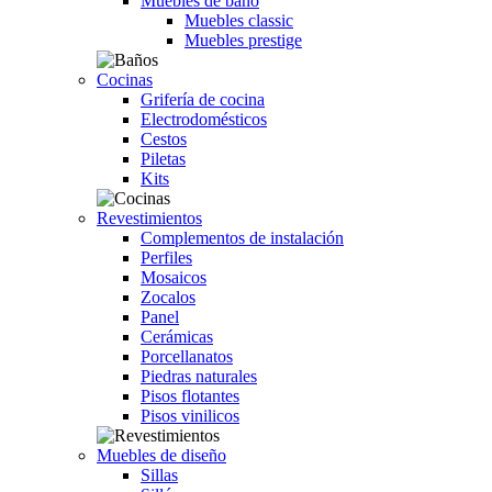
Muebles de baño
Muebles classic
Muebles prestige
Cocinas
Grifería de cocina
Electrodomésticos
Cestos
Piletas
Kits
Revestimientos
Complementos de instalación
Perfiles
Mosaicos
Zocalos
Panel
Cerámicas
Porcellanatos
Piedras naturales
Pisos flotantes
Pisos vinilicos
Muebles de diseño
Sillas