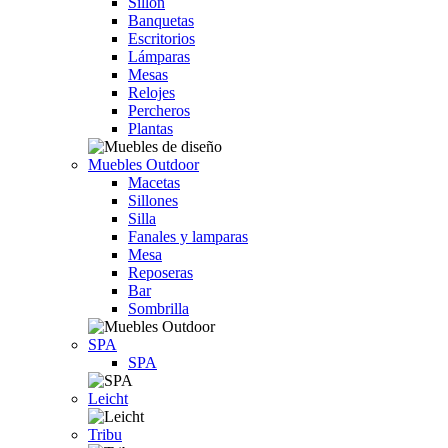
Sillón
Banquetas
Escritorios
Lámparas
Mesas
Relojes
Percheros
Plantas
Muebles Outdoor
Macetas
Sillones
Silla
Fanales y lamparas
Mesa
Reposeras
Bar
Sombrilla
SPA
SPA
Leicht
Tribu