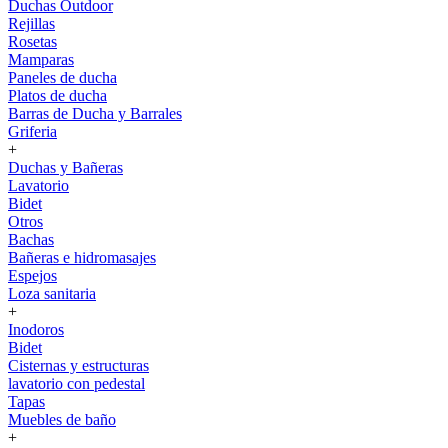
Duchas Outdoor
Rejillas
Rosetas
Mamparas
Paneles de ducha
Platos de ducha
Barras de Ducha y Barrales
Griferia
+
Duchas y Bañeras
Lavatorio
Bidet
Otros
Bachas
Bañeras e hidromasajes
Espejos
Loza sanitaria
+
Inodoros
Bidet
Cisternas y estructuras
lavatorio con pedestal
Tapas
Muebles de baño
+