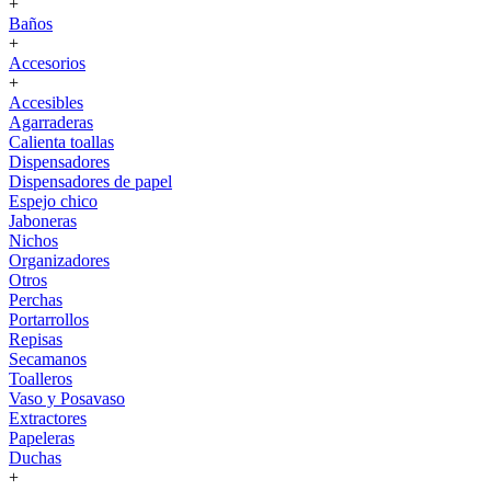
+
Baños
+
Accesorios
+
Accesibles
Agarraderas
Calienta toallas
Dispensadores
Dispensadores de papel
Espejo chico
Jaboneras
Nichos
Organizadores
Otros
Perchas
Portarrollos
Repisas
Secamanos
Toalleros
Vaso y Posavaso
Extractores
Papeleras
Duchas
+