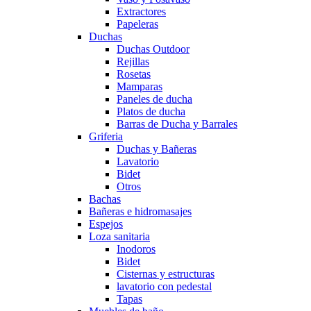
Extractores
Papeleras
Duchas
Duchas Outdoor
Rejillas
Rosetas
Mamparas
Paneles de ducha
Platos de ducha
Barras de Ducha y Barrales
Griferia
Duchas y Bañeras
Lavatorio
Bidet
Otros
Bachas
Bañeras e hidromasajes
Espejos
Loza sanitaria
Inodoros
Bidet
Cisternas y estructuras
lavatorio con pedestal
Tapas