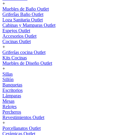
+
Muebles de Baño Outlet
Griferîas Baño Outlet
Loza Sanitaria Outlet
Cabinas y Mamparas Outlet
Espejos Outlet
Accesorios Outlet
Cocinas Outlet
+
Griferías cocina Outlet
Kits Cocinas
Muebles de Diseño Outlet
+
Sillas
Sillón
Banquetas
Escritorios
Lámparas
Mesas
Relojes
Percheros
Revestimientos Outlet
+
Porcellanatos Outlet
Cerámicas Outlet