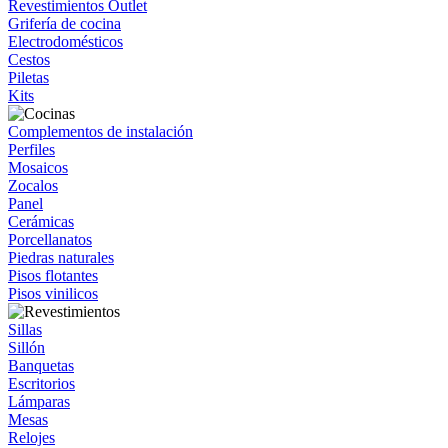
Revestimientos Outlet
Grifería de cocina
Electrodomésticos
Cestos
Piletas
Kits
Complementos de instalación
Perfiles
Mosaicos
Zocalos
Panel
Cerámicas
Porcellanatos
Piedras naturales
Pisos flotantes
Pisos vinilicos
Sillas
Sillón
Banquetas
Escritorios
Lámparas
Mesas
Relojes