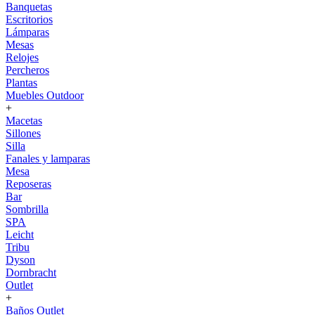
Banquetas
Escritorios
Lámparas
Mesas
Relojes
Percheros
Plantas
Muebles Outdoor
+
Macetas
Sillones
Silla
Fanales y lamparas
Mesa
Reposeras
Bar
Sombrilla
SPA
Leicht
Tribu
Dyson
Dornbracht
Outlet
+
Baños Outlet