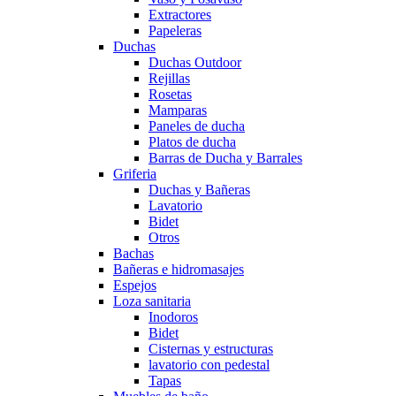
Extractores
Papeleras
Duchas
Duchas Outdoor
Rejillas
Rosetas
Mamparas
Paneles de ducha
Platos de ducha
Barras de Ducha y Barrales
Griferia
Duchas y Bañeras
Lavatorio
Bidet
Otros
Bachas
Bañeras e hidromasajes
Espejos
Loza sanitaria
Inodoros
Bidet
Cisternas y estructuras
lavatorio con pedestal
Tapas