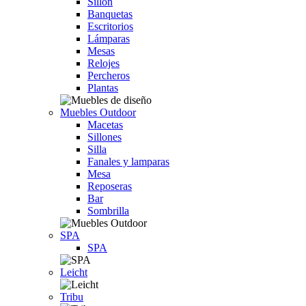
Sillón
Banquetas
Escritorios
Lámparas
Mesas
Relojes
Percheros
Plantas
Muebles Outdoor
Macetas
Sillones
Silla
Fanales y lamparas
Mesa
Reposeras
Bar
Sombrilla
SPA
SPA
Leicht
Tribu