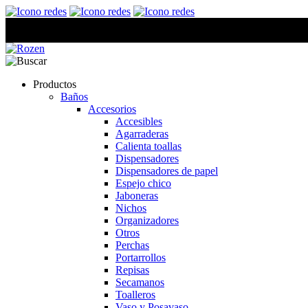
Productos
Baños
Accesorios
Accesibles
Agarraderas
Calienta toallas
Dispensadores
Dispensadores de papel
Espejo chico
Jaboneras
Nichos
Organizadores
Otros
Perchas
Portarrollos
Repisas
Secamanos
Toalleros
Vaso y Posavaso