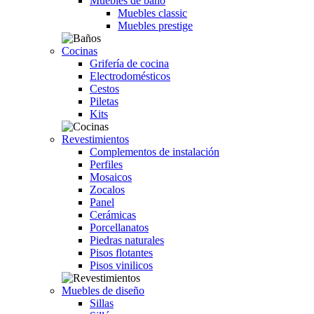
Muebles de baño
Muebles classic
Muebles prestige
Cocinas
Grifería de cocina
Electrodomésticos
Cestos
Piletas
Kits
Revestimientos
Complementos de instalación
Perfiles
Mosaicos
Zocalos
Panel
Cerámicas
Porcellanatos
Piedras naturales
Pisos flotantes
Pisos vinilicos
Muebles de diseño
Sillas