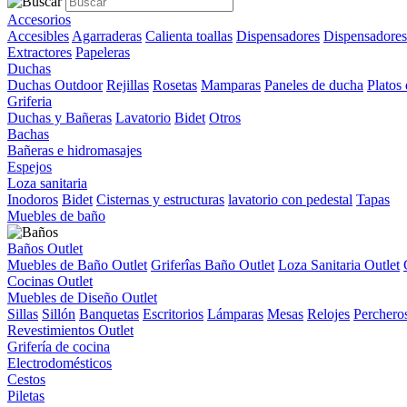
Accesorios
Accesibles
Agarraderas
Calienta toallas
Dispensadores
Dispensadores
Extractores
Papeleras
Duchas
Duchas Outdoor
Rejillas
Rosetas
Mamparas
Paneles de ducha
Platos
Griferia
Duchas y Bañeras
Lavatorio
Bidet
Otros
Bachas
Bañeras e hidromasajes
Espejos
Loza sanitaria
Inodoros
Bidet
Cisternas y estructuras
lavatorio con pedestal
Tapas
Muebles de baño
Baños Outlet
Muebles de Baño Outlet
Griferîas Baño Outlet
Loza Sanitaria Outlet
Cocinas Outlet
Muebles de Diseño Outlet
Sillas
Sillón
Banquetas
Escritorios
Lámparas
Mesas
Relojes
Perchero
Revestimientos Outlet
Grifería de cocina
Electrodomésticos
Cestos
Piletas