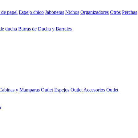
 de papel
Espejo chico
Jaboneras
Nichos
Organizadores
Otros
Perchas
 de ducha
Barras de Ducha y Barrales
Cabinas y Mamparas Outlet
Espejos Outlet
Accesorios Outlet
s