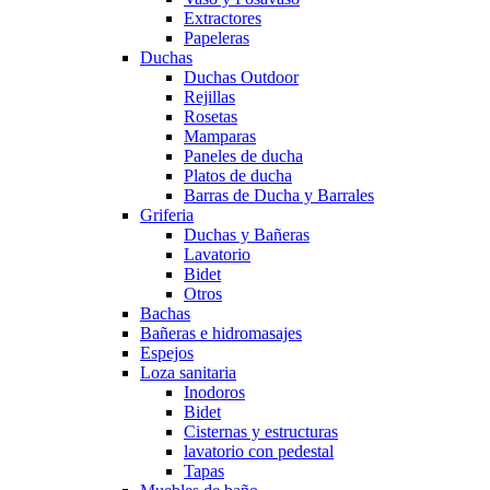
Extractores
Papeleras
Duchas
Duchas Outdoor
Rejillas
Rosetas
Mamparas
Paneles de ducha
Platos de ducha
Barras de Ducha y Barrales
Griferia
Duchas y Bañeras
Lavatorio
Bidet
Otros
Bachas
Bañeras e hidromasajes
Espejos
Loza sanitaria
Inodoros
Bidet
Cisternas y estructuras
lavatorio con pedestal
Tapas