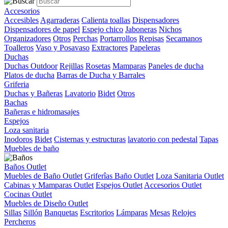
Accesorios
Accesibles
Agarraderas
Calienta toallas
Dispensadores
Dispensadores de papel
Espejo chico
Jaboneras
Nichos
Organizadores
Otros
Perchas
Portarrollos
Repisas
Secamanos
Toalleros
Vaso y Posavaso
Extractores
Papeleras
Duchas
Duchas Outdoor
Rejillas
Rosetas
Mamparas
Paneles de ducha
Platos de ducha
Barras de Ducha y Barrales
Griferia
Duchas y Bañeras
Lavatorio
Bidet
Otros
Bachas
Bañeras e hidromasajes
Espejos
Loza sanitaria
Inodoros
Bidet
Cisternas y estructuras
lavatorio con pedestal
Tapas
Muebles de baño
Baños Outlet
Muebles de Baño Outlet
Griferîas Baño Outlet
Loza Sanitaria Outlet
Cabinas y Mamparas Outlet
Espejos Outlet
Accesorios Outlet
Cocinas Outlet
Muebles de Diseño Outlet
Sillas
Sillón
Banquetas
Escritorios
Lámparas
Mesas
Relojes
Percheros