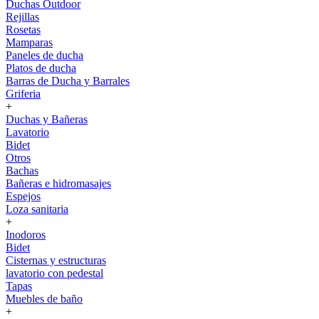
Duchas Outdoor
Rejillas
Rosetas
Mamparas
Paneles de ducha
Platos de ducha
Barras de Ducha y Barrales
Griferia
+
Duchas y Bañeras
Lavatorio
Bidet
Otros
Bachas
Bañeras e hidromasajes
Espejos
Loza sanitaria
+
Inodoros
Bidet
Cisternas y estructuras
lavatorio con pedestal
Tapas
Muebles de baño
+