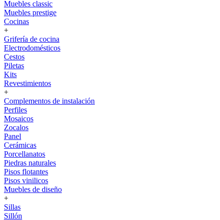
Muebles classic
Muebles prestige
Cocinas
+
Grifería de cocina
Electrodomésticos
Cestos
Piletas
Kits
Revestimientos
+
Complementos de instalación
Perfiles
Mosaicos
Zocalos
Panel
Cerámicas
Porcellanatos
Piedras naturales
Pisos flotantes
Pisos vinilicos
Muebles de diseño
+
Sillas
Sillón