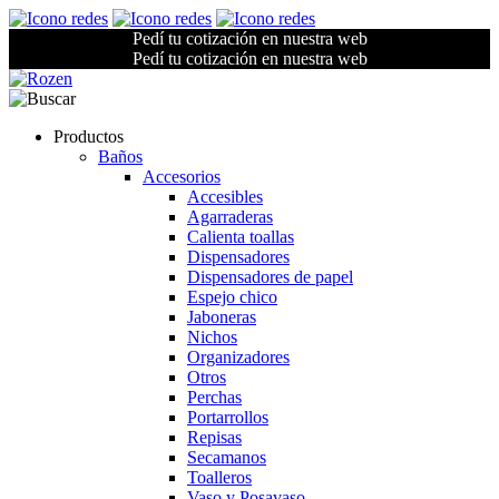
Pedí tu cotización en nuestra web
Pedí tu cotización en nuestra web
Productos
Baños
Accesorios
Accesibles
Agarraderas
Calienta toallas
Dispensadores
Dispensadores de papel
Espejo chico
Jaboneras
Nichos
Organizadores
Otros
Perchas
Portarrollos
Repisas
Secamanos
Toalleros
Vaso y Posavaso