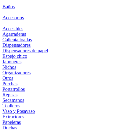
+
Baños
+
Accesorios
+
Accesibles
Agarraderas
Calienta toallas
Dispensadores
Dispensadores de papel
Espejo chico
Jaboneras
Nichos
Organizadores
Otros
Perchas
Portarrollos
Repisas
Secamanos
Toalleros
Vaso y Posavaso
Extractores
Papeleras
Duchas
+