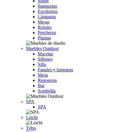
Sillón
Banquetas
Escritorios
Lámparas
Mesas
Relojes
Percheros
Plantas
Muebles Outdoor
Macetas
Sillones
Silla
Fanales y lamparas
Mesa
Reposeras
Bar
Sombrilla
SPA
SPA
Leicht
Tribu