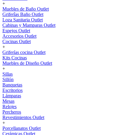
+
Muebles de Baño Outlet
Griferîas Baño Outlet
Loza Sanitaria Outlet
Cabinas y Mamparas Outlet
Espejos Outlet
Accesorios Outlet
Cocinas Outlet
+
Griferías cocina Outlet
Kits Cocinas
Muebles de Diseño Outlet
+
Sillas
Sillón
Banquetas
Escritorios
Lámparas
Mesas
Relojes
Percheros
Revestimientos Outlet
+
Porcellanatos Outlet
Cerámicas Outlet