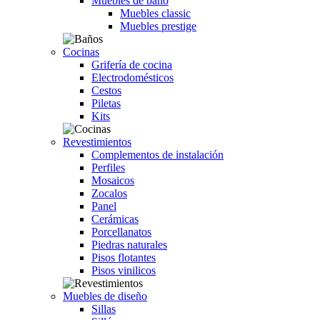
Muebles de baño
Muebles classic
Muebles prestige
Cocinas
Grifería de cocina
Electrodomésticos
Cestos
Piletas
Kits
Revestimientos
Complementos de instalación
Perfiles
Mosaicos
Zocalos
Panel
Cerámicas
Porcellanatos
Piedras naturales
Pisos flotantes
Pisos vinilicos
Muebles de diseño
Sillas