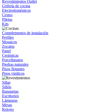
Revestimientos Outlet
Grifería de cocina
Electrodomésticos
Cestos
Piletas
Kits
Complementos de instalación
Perfiles
Mosaicos
Zocalos
Panel
Cerámicas
Porcellanatos
Piedras naturales
Pisos flotantes
Pisos vinilicos
Sillas
Sillón
Banquetas
Escritorios
Lámparas
Mesas
Relojes