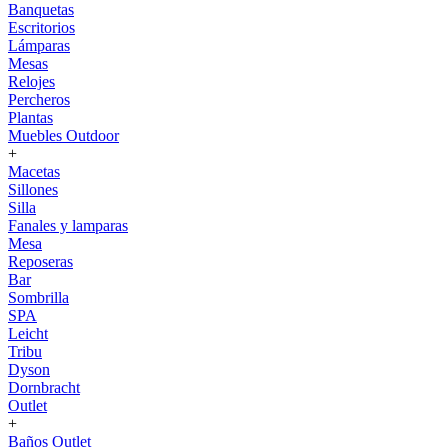
Banquetas
Escritorios
Lámparas
Mesas
Relojes
Percheros
Plantas
Muebles Outdoor
+
Macetas
Sillones
Silla
Fanales y lamparas
Mesa
Reposeras
Bar
Sombrilla
SPA
Leicht
Tribu
Dyson
Dornbracht
Outlet
+
Baños Outlet