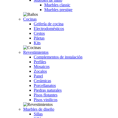
Muebles de baño
Muebles classic
Muebles prestige
Cocinas
Grifería de cocina
Electrodomésticos
Cestos
Piletas
Kits
Revestimientos
Complementos de instalación
Perfiles
Mosaicos
Zocalos
Panel
Cerámicas
Porcellanatos
Piedras naturales
Pisos flotantes
Pisos vinilicos
Muebles de diseño
Sillas