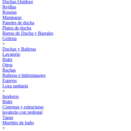
Duchas Outdoor
Rejillas
Rosetas
Mamparas
Paneles de ducha
Platos de ducha
Barras de Ducha y Barrales
Griferia
+
Duchas y Bañeras
Lavatorio
Bidet
Otros
Bachas
Bañeras e hidromasajes
Espejos
Loza sanitaria
+
Inodoros
Bidet
Cisternas y estructuras
lavatorio con pedestal
Tapas
Muebles de baño
+