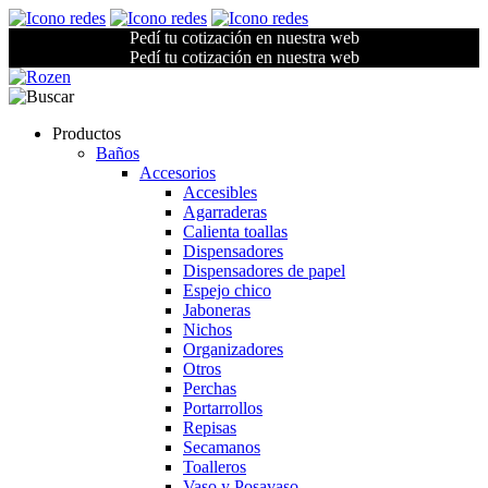
Pedí tu cotización en nuestra web
Pedí tu cotización en nuestra web
Productos
Baños
Accesorios
Accesibles
Agarraderas
Calienta toallas
Dispensadores
Dispensadores de papel
Espejo chico
Jaboneras
Nichos
Organizadores
Otros
Perchas
Portarrollos
Repisas
Secamanos
Toalleros
Vaso y Posavaso