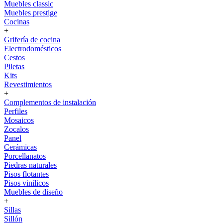
Muebles classic
Muebles prestige
Cocinas
+
Grifería de cocina
Electrodomésticos
Cestos
Piletas
Kits
Revestimientos
+
Complementos de instalación
Perfiles
Mosaicos
Zocalos
Panel
Cerámicas
Porcellanatos
Piedras naturales
Pisos flotantes
Pisos vinilicos
Muebles de diseño
+
Sillas
Sillón