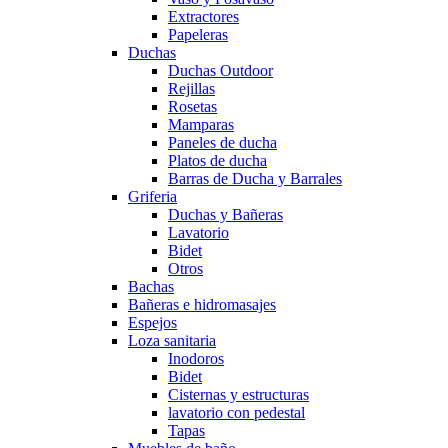
Extractores
Papeleras
Duchas
Duchas Outdoor
Rejillas
Rosetas
Mamparas
Paneles de ducha
Platos de ducha
Barras de Ducha y Barrales
Griferia
Duchas y Bañeras
Lavatorio
Bidet
Otros
Bachas
Bañeras e hidromasajes
Espejos
Loza sanitaria
Inodoros
Bidet
Cisternas y estructuras
lavatorio con pedestal
Tapas