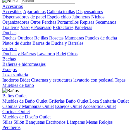
Accesorios
Accesibles
Agarraderas
Calienta toallas
Dispensadores
Dispensadores de papel
Espejo chico
Jaboneras
Nichos
Organizadores
Otros
Perchas
Portarrollos
Repisas
Secamanos
Toalleros
Vaso y Posavaso
Extractores
Papeleras
Duchas
Duchas Outdoor
Rejillas
Rosetas
Mamparas
Paneles de ducha
Platos de ducha
Barras de Ducha y Barrales
Griferia
Duchas y Bañeras
Lavatorio
Bidet
Otros
Bachas
Bañeras e hidromasajes
Espejos
Loza sanitaria
Inodoros
Bidet
Cisternas y estructuras
lavatorio con pedestal
Tapas
Muebles de baño
Baños Outlet
Muebles de Baño Outlet
Griferîas Baño Outlet
Loza Sanitaria Outlet
Cabinas y Mamparas Outlet
Espejos Outlet
Accesorios Outlet
Cocinas Outlet
Muebles de Diseño Outlet
Sillas
Sillón
Banquetas
Escritorios
Lámparas
Mesas
Relojes
Percheros