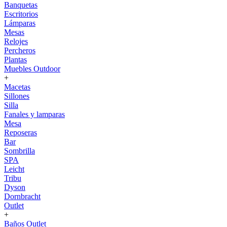
Banquetas
Escritorios
Lámparas
Mesas
Relojes
Percheros
Plantas
Muebles Outdoor
+
Macetas
Sillones
Silla
Fanales y lamparas
Mesa
Reposeras
Bar
Sombrilla
SPA
Leicht
Tribu
Dyson
Dornbracht
Outlet
+
Baños Outlet