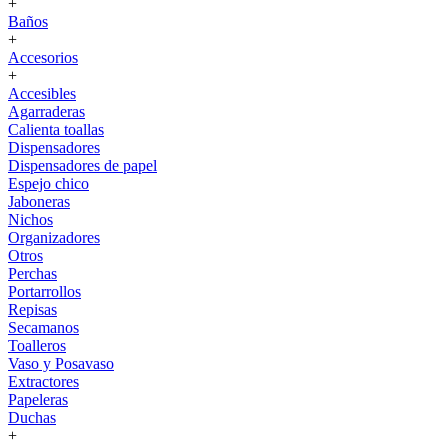
+
Baños
+
Accesorios
+
Accesibles
Agarraderas
Calienta toallas
Dispensadores
Dispensadores de papel
Espejo chico
Jaboneras
Nichos
Organizadores
Otros
Perchas
Portarrollos
Repisas
Secamanos
Toalleros
Vaso y Posavaso
Extractores
Papeleras
Duchas
+