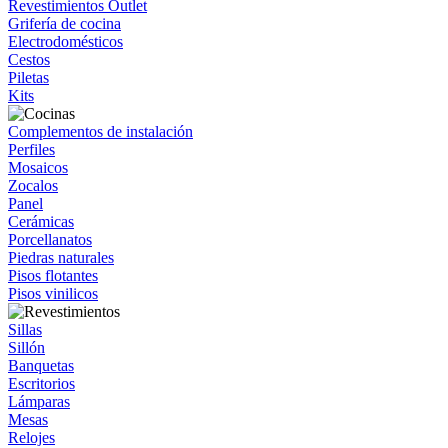
Revestimientos Outlet
Grifería de cocina
Electrodomésticos
Cestos
Piletas
Kits
Complementos de instalación
Perfiles
Mosaicos
Zocalos
Panel
Cerámicas
Porcellanatos
Piedras naturales
Pisos flotantes
Pisos vinilicos
Sillas
Sillón
Banquetas
Escritorios
Lámparas
Mesas
Relojes