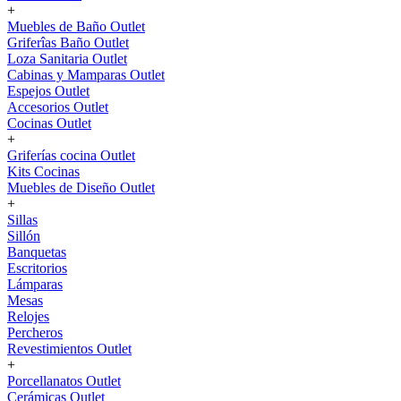
+
Muebles de Baño Outlet
Griferîas Baño Outlet
Loza Sanitaria Outlet
Cabinas y Mamparas Outlet
Espejos Outlet
Accesorios Outlet
Cocinas Outlet
+
Griferías cocina Outlet
Kits Cocinas
Muebles de Diseño Outlet
+
Sillas
Sillón
Banquetas
Escritorios
Lámparas
Mesas
Relojes
Percheros
Revestimientos Outlet
+
Porcellanatos Outlet
Cerámicas Outlet