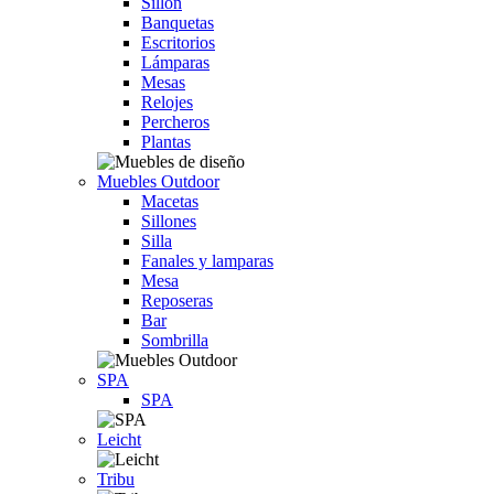
Sillón
Banquetas
Escritorios
Lámparas
Mesas
Relojes
Percheros
Plantas
Muebles Outdoor
Macetas
Sillones
Silla
Fanales y lamparas
Mesa
Reposeras
Bar
Sombrilla
SPA
SPA
Leicht
Tribu