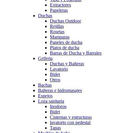
Extractores
Papeleras
Duchas
Duchas Outdoor
Rejillas
Rosetas
Mamparas
Paneles de ducha
Platos de ducha
Barras de Ducha y Barrales
Griferia
Duchas y Bañeras
Lavatorio
Bidet
Otros
Bachas
Bañeras e hidromasajes
Espejos
Loza sanitaria
Inodoros
Bidet
Cisternas y estructuras
lavatorio con pedestal
Tapas