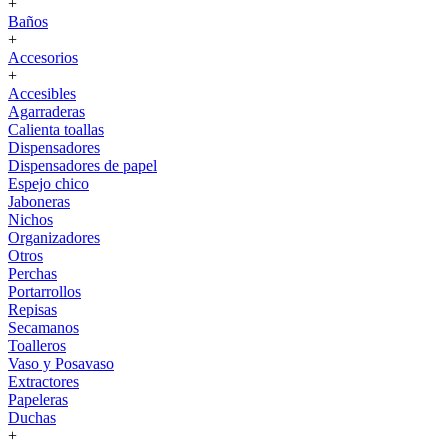
+
Baños
+
Accesorios
+
Accesibles
Agarraderas
Calienta toallas
Dispensadores
Dispensadores de papel
Espejo chico
Jaboneras
Nichos
Organizadores
Otros
Perchas
Portarrollos
Repisas
Secamanos
Toalleros
Vaso y Posavaso
Extractores
Papeleras
Duchas
+