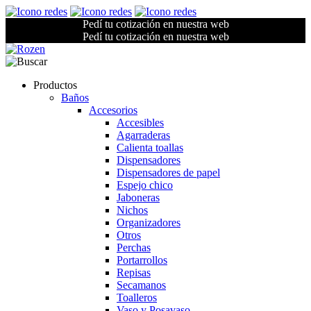
Pedí tu cotización en nuestra web
Pedí tu cotización en nuestra web
Productos
Baños
Accesorios
Accesibles
Agarraderas
Calienta toallas
Dispensadores
Dispensadores de papel
Espejo chico
Jaboneras
Nichos
Organizadores
Otros
Perchas
Portarrollos
Repisas
Secamanos
Toalleros
Vaso y Posavaso