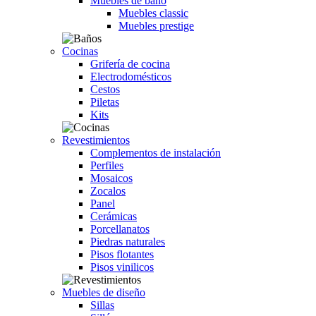
Muebles de baño
Muebles classic
Muebles prestige
Cocinas
Grifería de cocina
Electrodomésticos
Cestos
Piletas
Kits
Revestimientos
Complementos de instalación
Perfiles
Mosaicos
Zocalos
Panel
Cerámicas
Porcellanatos
Piedras naturales
Pisos flotantes
Pisos vinilicos
Muebles de diseño
Sillas