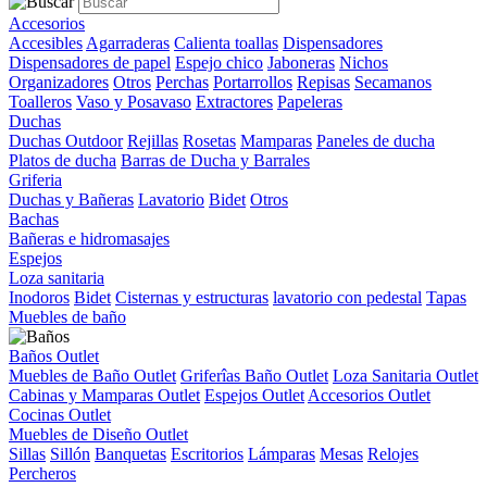
Accesorios
Accesibles
Agarraderas
Calienta toallas
Dispensadores
Dispensadores de papel
Espejo chico
Jaboneras
Nichos
Organizadores
Otros
Perchas
Portarrollos
Repisas
Secamanos
Toalleros
Vaso y Posavaso
Extractores
Papeleras
Duchas
Duchas Outdoor
Rejillas
Rosetas
Mamparas
Paneles de ducha
Platos de ducha
Barras de Ducha y Barrales
Griferia
Duchas y Bañeras
Lavatorio
Bidet
Otros
Bachas
Bañeras e hidromasajes
Espejos
Loza sanitaria
Inodoros
Bidet
Cisternas y estructuras
lavatorio con pedestal
Tapas
Muebles de baño
Baños Outlet
Muebles de Baño Outlet
Griferîas Baño Outlet
Loza Sanitaria Outlet
Cabinas y Mamparas Outlet
Espejos Outlet
Accesorios Outlet
Cocinas Outlet
Muebles de Diseño Outlet
Sillas
Sillón
Banquetas
Escritorios
Lámparas
Mesas
Relojes
Percheros