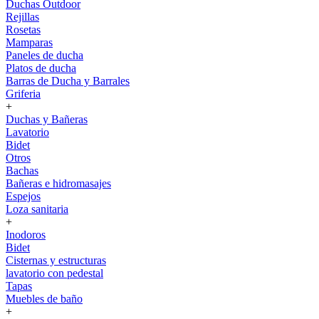
Duchas Outdoor
Rejillas
Rosetas
Mamparas
Paneles de ducha
Platos de ducha
Barras de Ducha y Barrales
Griferia
+
Duchas y Bañeras
Lavatorio
Bidet
Otros
Bachas
Bañeras e hidromasajes
Espejos
Loza sanitaria
+
Inodoros
Bidet
Cisternas y estructuras
lavatorio con pedestal
Tapas
Muebles de baño
+