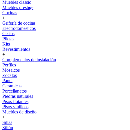
Muebles classic
Muebles prestige
Cocinas
+
Grifería de cocina
Electrodomésticos
Cestos
Piletas
Kits
Revestimientos
+
Complementos de instalación
Perfiles
Mosaicos
Zocalos
Panel
Cerámicas
Porcellanatos
Piedras naturales
Pisos flotantes
Pisos vinilicos
Muebles de diseño
+
Sillas
Sillón