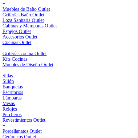
+
Muebles de Baño Outlet
Griferîas Baño Outlet
Loza Sanitaria Outlet
Cabinas y Mamparas Outlet
Espejos Outlet
Accesorios Outlet
Cocinas Outlet
+
Griferías cocina Outlet
Kits Cocinas
Muebles de Diseño Outlet
+
Sillas
Sillón
Banquetas
Escritorios
Lámparas
Mesas
Relojes
Percheros
Revestimientos Outlet
+
Porcellanatos Outlet
Cerámicas Outlet