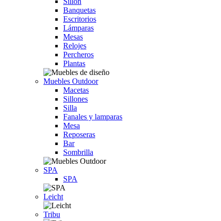
Sillón
Banquetas
Escritorios
Lámparas
Mesas
Relojes
Percheros
Plantas
Muebles Outdoor
Macetas
Sillones
Silla
Fanales y lamparas
Mesa
Reposeras
Bar
Sombrilla
SPA
SPA
Leicht
Tribu