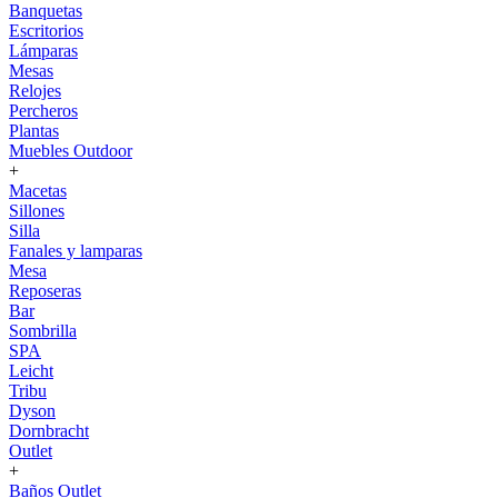
Banquetas
Escritorios
Lámparas
Mesas
Relojes
Percheros
Plantas
Muebles Outdoor
+
Macetas
Sillones
Silla
Fanales y lamparas
Mesa
Reposeras
Bar
Sombrilla
SPA
Leicht
Tribu
Dyson
Dornbracht
Outlet
+
Baños Outlet