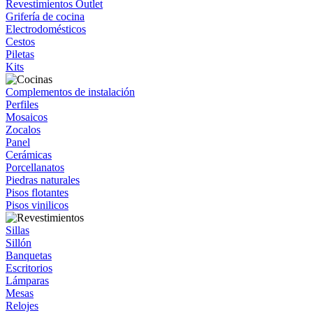
Revestimientos Outlet
Grifería de cocina
Electrodomésticos
Cestos
Piletas
Kits
Complementos de instalación
Perfiles
Mosaicos
Zocalos
Panel
Cerámicas
Porcellanatos
Piedras naturales
Pisos flotantes
Pisos vinilicos
Sillas
Sillón
Banquetas
Escritorios
Lámparas
Mesas
Relojes