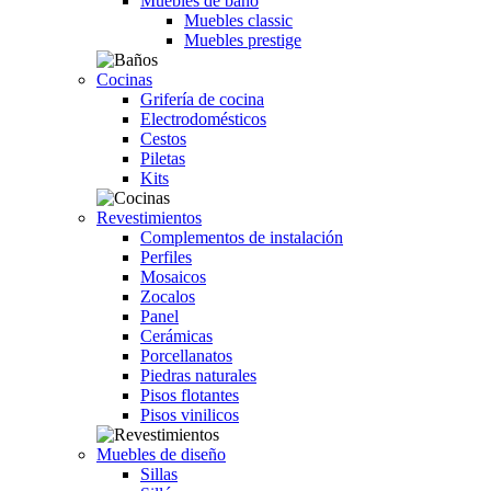
Muebles de baño
Muebles classic
Muebles prestige
Cocinas
Grifería de cocina
Electrodomésticos
Cestos
Piletas
Kits
Revestimientos
Complementos de instalación
Perfiles
Mosaicos
Zocalos
Panel
Cerámicas
Porcellanatos
Piedras naturales
Pisos flotantes
Pisos vinilicos
Muebles de diseño
Sillas