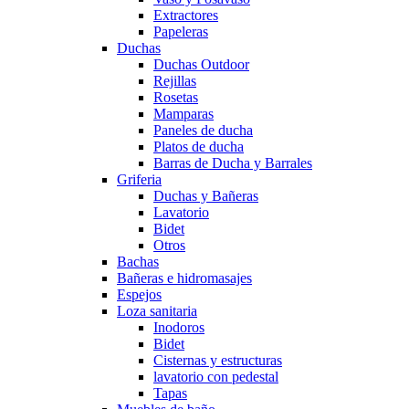
Extractores
Papeleras
Duchas
Duchas Outdoor
Rejillas
Rosetas
Mamparas
Paneles de ducha
Platos de ducha
Barras de Ducha y Barrales
Griferia
Duchas y Bañeras
Lavatorio
Bidet
Otros
Bachas
Bañeras e hidromasajes
Espejos
Loza sanitaria
Inodoros
Bidet
Cisternas y estructuras
lavatorio con pedestal
Tapas