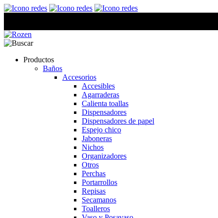
Productos
Baños
Accesorios
Accesibles
Agarraderas
Calienta toallas
Dispensadores
Dispensadores de papel
Espejo chico
Jaboneras
Nichos
Organizadores
Otros
Perchas
Portarrollos
Repisas
Secamanos
Toalleros
Vaso y Posavaso