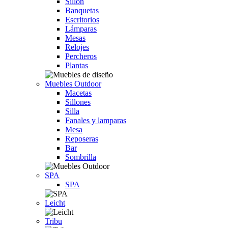
Sillón
Banquetas
Escritorios
Lámparas
Mesas
Relojes
Percheros
Plantas
Muebles Outdoor
Macetas
Sillones
Silla
Fanales y lamparas
Mesa
Reposeras
Bar
Sombrilla
SPA
SPA
Leicht
Tribu