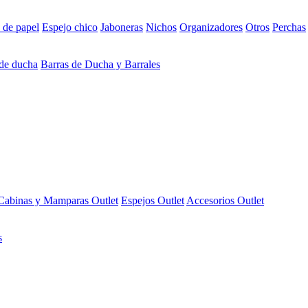
 de papel
Espejo chico
Jaboneras
Nichos
Organizadores
Otros
Perchas
 de ducha
Barras de Ducha y Barrales
Cabinas y Mamparas Outlet
Espejos Outlet
Accesorios Outlet
s