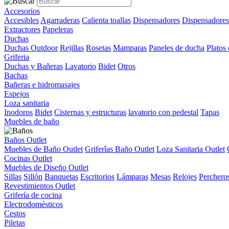
Accesorios
Accesibles
Agarraderas
Calienta toallas
Dispensadores
Dispensadores
Extractores
Papeleras
Duchas
Duchas Outdoor
Rejillas
Rosetas
Mamparas
Paneles de ducha
Platos
Griferia
Duchas y Bañeras
Lavatorio
Bidet
Otros
Bachas
Bañeras e hidromasajes
Espejos
Loza sanitaria
Inodoros
Bidet
Cisternas y estructuras
lavatorio con pedestal
Tapas
Muebles de baño
Baños Outlet
Muebles de Baño Outlet
Griferîas Baño Outlet
Loza Sanitaria Outlet
Cocinas Outlet
Muebles de Diseño Outlet
Sillas
Sillón
Banquetas
Escritorios
Lámparas
Mesas
Relojes
Perchero
Revestimientos Outlet
Grifería de cocina
Electrodomésticos
Cestos
Piletas