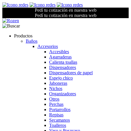
Pedí tu cotización en nuestra web
Pedí tu cotización en nuestra web
Productos
Baños
Accesorios
Accesibles
Agarraderas
Calienta toallas
Dispensadores
Dispensadores de papel
Espejo chico
Jaboneras
Nichos
Organizadores
Otros
Perchas
Portarrollos
Repisas
Secamanos
Toalleros
Vaso y Posavaso