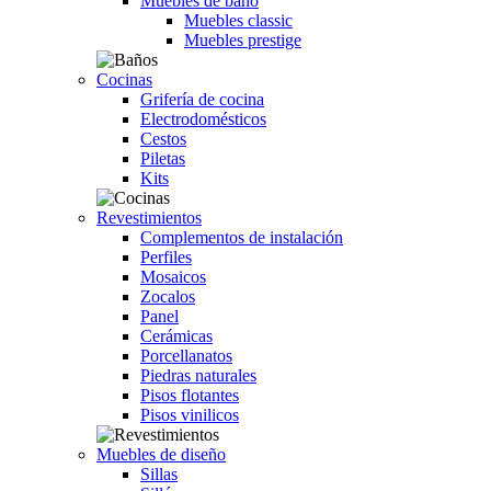
Muebles de baño
Muebles classic
Muebles prestige
Cocinas
Grifería de cocina
Electrodomésticos
Cestos
Piletas
Kits
Revestimientos
Complementos de instalación
Perfiles
Mosaicos
Zocalos
Panel
Cerámicas
Porcellanatos
Piedras naturales
Pisos flotantes
Pisos vinilicos
Muebles de diseño
Sillas