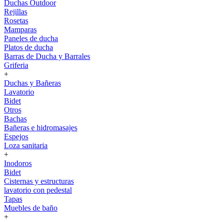
Duchas Outdoor
Rejillas
Rosetas
Mamparas
Paneles de ducha
Platos de ducha
Barras de Ducha y Barrales
Griferia
+
Duchas y Bañeras
Lavatorio
Bidet
Otros
Bachas
Bañeras e hidromasajes
Espejos
Loza sanitaria
+
Inodoros
Bidet
Cisternas y estructuras
lavatorio con pedestal
Tapas
Muebles de baño
+