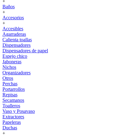
+
Baños
+
Accesorios
+
Accesibles
Agarraderas
Calienta toallas
Dispensadores
Dispensadores de papel
Espejo chico
Jaboneras
Nichos
Organizadores
Otros
Perchas
Portarrollos
Repisas
Secamanos
Toalleros
Vaso y Posavaso
Extractores
Papeleras
Duchas
+