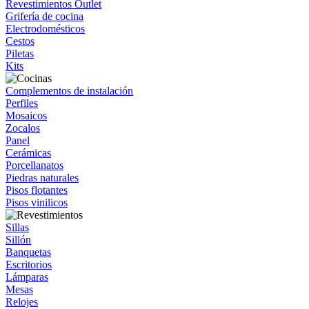
Revestimientos Outlet
Grifería de cocina
Electrodomésticos
Cestos
Piletas
Kits
Complementos de instalación
Perfiles
Mosaicos
Zocalos
Panel
Cerámicas
Porcellanatos
Piedras naturales
Pisos flotantes
Pisos vinilicos
Sillas
Sillón
Banquetas
Escritorios
Lámparas
Mesas
Relojes