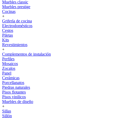
Muebles classic
Muebles prestige
Cocinas
+
Grifería de cocina
Electrodomésticos
Cestos
Piletas
Kits
Revestimientos
+
Complementos de instalación
Perfiles
Mosaicos
Zocalos
Panel
Cerámicas
Porcellanatos
Piedras naturales
Pisos flotantes
Pisos vinilicos
Muebles de diseño
+
Sillas
Sillón