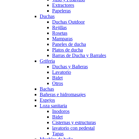
Extractores
Papeleras
Duchas
Duchas Outdoor
Rejillas
Rosetas
Mamparas
Paneles de ducha
Platos de ducha
Barras de Ducha y Barrales
Griferia
Duchas y Bañeras
Lavatorio
Bidet
Otros
Bachas
Bañeras e hidromasajes
Espejos
Loza sanitaria
Inodoros
Bidet
Cisternas y estructuras
lavatorio con pedestal
Tapas