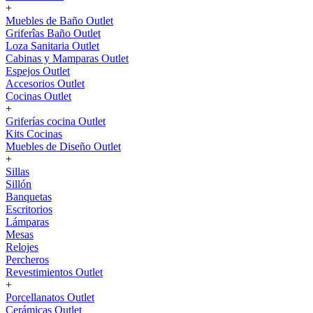
+
Muebles de Baño Outlet
Griferîas Baño Outlet
Loza Sanitaria Outlet
Cabinas y Mamparas Outlet
Espejos Outlet
Accesorios Outlet
Cocinas Outlet
+
Griferías cocina Outlet
Kits Cocinas
Muebles de Diseño Outlet
+
Sillas
Sillón
Banquetas
Escritorios
Lámparas
Mesas
Relojes
Percheros
Revestimientos Outlet
+
Porcellanatos Outlet
Cerámicas Outlet