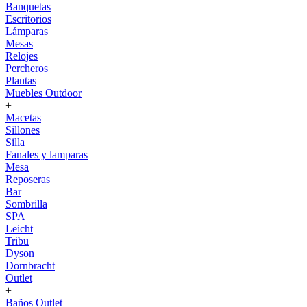
Banquetas
Escritorios
Lámparas
Mesas
Relojes
Percheros
Plantas
Muebles Outdoor
+
Macetas
Sillones
Silla
Fanales y lamparas
Mesa
Reposeras
Bar
Sombrilla
SPA
Leicht
Tribu
Dyson
Dornbracht
Outlet
+
Baños Outlet