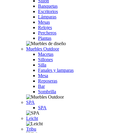
Sillón
Banquetas
Escritorios
Lámparas
Mesas
Relojes
Percheros
Plantas
Muebles Outdoor
Macetas
Sillones
Silla
Fanales y lamparas
Mesa
Reposeras
Bar
Sombrilla
SPA
SPA
Leicht
Tribu