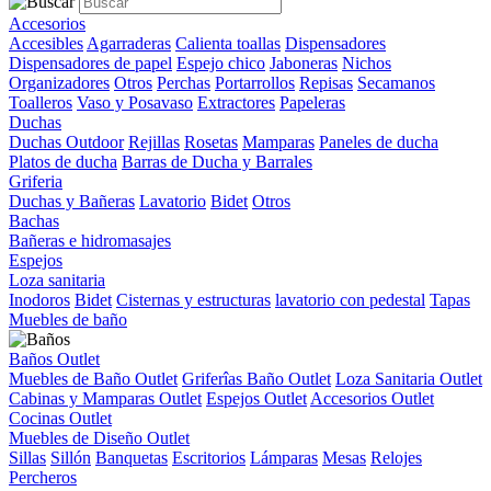
Accesorios
Accesibles
Agarraderas
Calienta toallas
Dispensadores
Dispensadores de papel
Espejo chico
Jaboneras
Nichos
Organizadores
Otros
Perchas
Portarrollos
Repisas
Secamanos
Toalleros
Vaso y Posavaso
Extractores
Papeleras
Duchas
Duchas Outdoor
Rejillas
Rosetas
Mamparas
Paneles de ducha
Platos de ducha
Barras de Ducha y Barrales
Griferia
Duchas y Bañeras
Lavatorio
Bidet
Otros
Bachas
Bañeras e hidromasajes
Espejos
Loza sanitaria
Inodoros
Bidet
Cisternas y estructuras
lavatorio con pedestal
Tapas
Muebles de baño
Baños Outlet
Muebles de Baño Outlet
Griferîas Baño Outlet
Loza Sanitaria Outlet
Cabinas y Mamparas Outlet
Espejos Outlet
Accesorios Outlet
Cocinas Outlet
Muebles de Diseño Outlet
Sillas
Sillón
Banquetas
Escritorios
Lámparas
Mesas
Relojes
Percheros