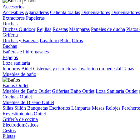
Accesorios
Accesibles
Agarraderas
Calienta toallas
Dispensadores
Dispensadores
Extractores
Papeleras
Duchas
Duchas Outdoor
Rejillas
Rosetas
Mamparas
Paneles de ducha
Platos
Griferia
Duchas y Bañeras
Lavatorio
Bidet
Otros
Bachas
Bañeras e hidromasajes
Espejos
Loza sanitaria
Inodoros
Bidet
Cisternas y estructuras
lavatorio con pedestal
Tapas
Muebles de baño
Baños Outlet
Muebles de Baño Outlet
Griferîas Baño Outlet
Loza Sanitaria Outlet
Cocinas Outlet
Muebles de Diseño Outlet
Sillas
Sillón
Banquetas
Escritorios
Lámparas
Mesas
Relojes
Perchero
Revestimientos Outlet
Grifería de cocina
Electrodomésticos
Cestos
Piletas