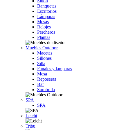
Sillón
Banquetas
Escritorios
Lámparas
Mesas
Relojes
Percheros
Plantas
Muebles Outdoor
Macetas
Sillones
Silla
Fanales y lamparas
Mesa
Reposeras
Bar
Sombrilla
SPA
SPA
Leicht
Tribu