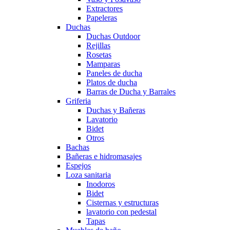
Extractores
Papeleras
Duchas
Duchas Outdoor
Rejillas
Rosetas
Mamparas
Paneles de ducha
Platos de ducha
Barras de Ducha y Barrales
Griferia
Duchas y Bañeras
Lavatorio
Bidet
Otros
Bachas
Bañeras e hidromasajes
Espejos
Loza sanitaria
Inodoros
Bidet
Cisternas y estructuras
lavatorio con pedestal
Tapas