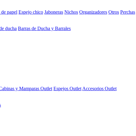
 de papel
Espejo chico
Jaboneras
Nichos
Organizadores
Otros
Perchas
 de ducha
Barras de Ducha y Barrales
Cabinas y Mamparas Outlet
Espejos Outlet
Accesorios Outlet
s