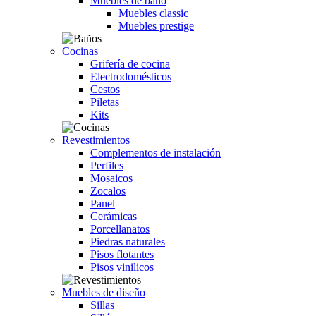
Muebles de baño
Muebles classic
Muebles prestige
Cocinas
Grifería de cocina
Electrodomésticos
Cestos
Piletas
Kits
Revestimientos
Complementos de instalación
Perfiles
Mosaicos
Zocalos
Panel
Cerámicas
Porcellanatos
Piedras naturales
Pisos flotantes
Pisos vinilicos
Muebles de diseño
Sillas