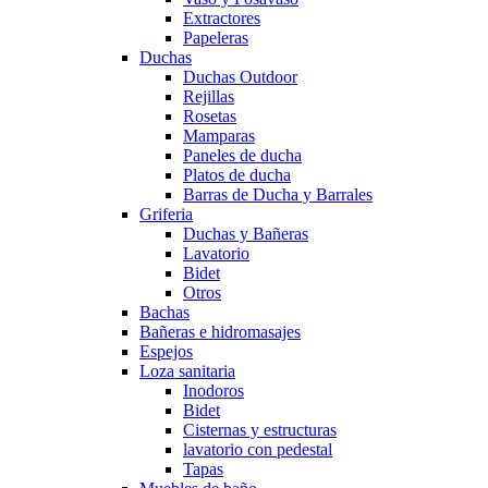
Extractores
Papeleras
Duchas
Duchas Outdoor
Rejillas
Rosetas
Mamparas
Paneles de ducha
Platos de ducha
Barras de Ducha y Barrales
Griferia
Duchas y Bañeras
Lavatorio
Bidet
Otros
Bachas
Bañeras e hidromasajes
Espejos
Loza sanitaria
Inodoros
Bidet
Cisternas y estructuras
lavatorio con pedestal
Tapas