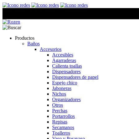
Productos
Baños
Accesorios
Accesibles
Agarraderas
Calienta toallas
Dispensadores
Dispensadores de papel
Espejo chico
Jaboneras
Nichos
Organizadores
Otros
Perchas
Portarrollos
Repisas
Secamanos
Toalleros
Vaso y Posavaso