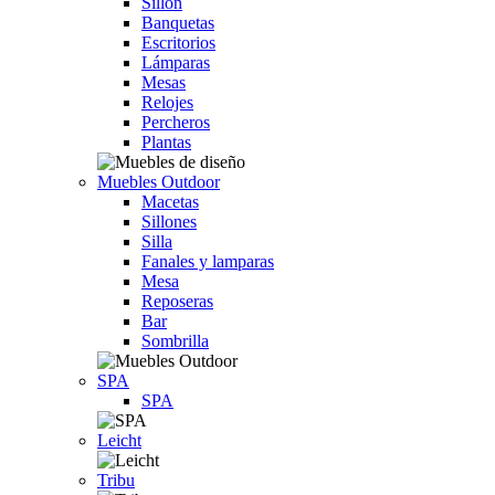
Sillón
Banquetas
Escritorios
Lámparas
Mesas
Relojes
Percheros
Plantas
Muebles Outdoor
Macetas
Sillones
Silla
Fanales y lamparas
Mesa
Reposeras
Bar
Sombrilla
SPA
SPA
Leicht
Tribu