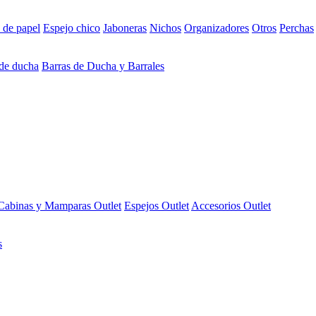
 de papel
Espejo chico
Jaboneras
Nichos
Organizadores
Otros
Perchas
 de ducha
Barras de Ducha y Barrales
Cabinas y Mamparas Outlet
Espejos Outlet
Accesorios Outlet
s