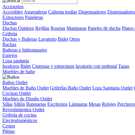
Accesorios
Accesibles
Agarraderas
Calienta toallas
Dispensadores
Dispensadores
Extractores
Papeleras
Duchas
Duchas Outdoor
Rejillas
Rosetas
Mamparas
Paneles de ducha
Platos
Griferia
Duchas y Bañeras
Lavatorio
Bidet
Otros
Bachas
Bañeras e hidromasajes
Espejos
Loza sanitaria
Inodoros
Bidet
Cisternas y estructuras
lavatorio con pedestal
Tapas
Muebles de baño
Baños Outlet
Muebles de Baño Outlet
Griferîas Baño Outlet
Loza Sanitaria Outlet
Cocinas Outlet
Muebles de Diseño Outlet
Sillas
Sillón
Banquetas
Escritorios
Lámparas
Mesas
Relojes
Perchero
Revestimientos Outlet
Grifería de cocina
Electrodomésticos
Cestos
Piletas