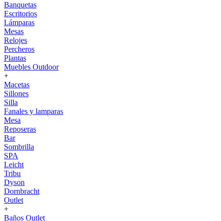
Banquetas
Escritorios
Lámparas
Mesas
Relojes
Percheros
Plantas
Muebles Outdoor
+
Macetas
Sillones
Silla
Fanales y lamparas
Mesa
Reposeras
Bar
Sombrilla
SPA
Leicht
Tribu
Dyson
Dornbracht
Outlet
+
Baños Outlet