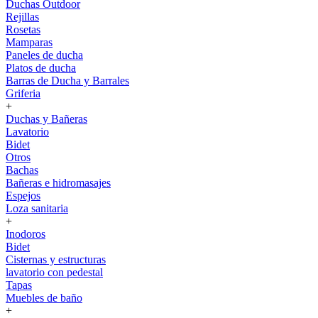
Duchas Outdoor
Rejillas
Rosetas
Mamparas
Paneles de ducha
Platos de ducha
Barras de Ducha y Barrales
Griferia
+
Duchas y Bañeras
Lavatorio
Bidet
Otros
Bachas
Bañeras e hidromasajes
Espejos
Loza sanitaria
+
Inodoros
Bidet
Cisternas y estructuras
lavatorio con pedestal
Tapas
Muebles de baño
+