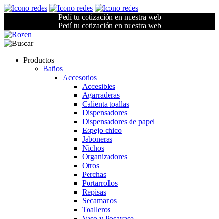
Pedí tu cotización en nuestra web
Pedí tu cotización en nuestra web
Productos
Baños
Accesorios
Accesibles
Agarraderas
Calienta toallas
Dispensadores
Dispensadores de papel
Espejo chico
Jaboneras
Nichos
Organizadores
Otros
Perchas
Portarrollos
Repisas
Secamanos
Toalleros
Vaso y Posavaso