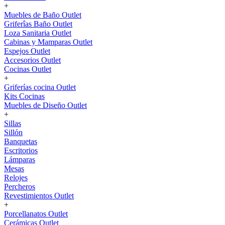
+
Muebles de Baño Outlet
Griferîas Baño Outlet
Loza Sanitaria Outlet
Cabinas y Mamparas Outlet
Espejos Outlet
Accesorios Outlet
Cocinas Outlet
+
Griferías cocina Outlet
Kits Cocinas
Muebles de Diseño Outlet
+
Sillas
Sillón
Banquetas
Escritorios
Lámparas
Mesas
Relojes
Percheros
Revestimientos Outlet
+
Porcellanatos Outlet
Cerámicas Outlet