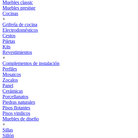
Muebles classic
Muebles prestige
Cocinas
+
Grifería de cocina
Electrodomésticos
Cestos
Piletas
Kits
Revestimientos
+
Complementos de instalación
Perfiles
Mosaicos
Zocalos
Panel
Cerámicas
Porcellanatos
Piedras naturales
Pisos flotantes
Pisos vinilicos
Muebles de diseño
+
Sillas
Sillón