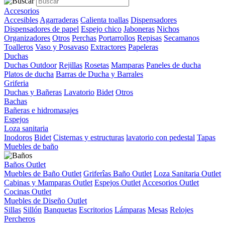
Accesorios
Accesibles
Agarraderas
Calienta toallas
Dispensadores
Dispensadores de papel
Espejo chico
Jaboneras
Nichos
Organizadores
Otros
Perchas
Portarrollos
Repisas
Secamanos
Toalleros
Vaso y Posavaso
Extractores
Papeleras
Duchas
Duchas Outdoor
Rejillas
Rosetas
Mamparas
Paneles de ducha
Platos de ducha
Barras de Ducha y Barrales
Griferia
Duchas y Bañeras
Lavatorio
Bidet
Otros
Bachas
Bañeras e hidromasajes
Espejos
Loza sanitaria
Inodoros
Bidet
Cisternas y estructuras
lavatorio con pedestal
Tapas
Muebles de baño
Baños Outlet
Muebles de Baño Outlet
Griferîas Baño Outlet
Loza Sanitaria Outlet
Cabinas y Mamparas Outlet
Espejos Outlet
Accesorios Outlet
Cocinas Outlet
Muebles de Diseño Outlet
Sillas
Sillón
Banquetas
Escritorios
Lámparas
Mesas
Relojes
Percheros