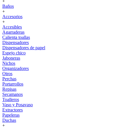
+
Baños
+
Accesorios
+
Accesibles
Agarraderas
Calienta toallas
Dispensadores
Dispensadores de papel
Espejo chico
Jaboneras
Nichos
Organizadores
Otros
Perchas
Portarrollos
Repisas
Secamanos
Toalleros
Vaso y Posavaso
Extractores
Papeleras
Duchas
+