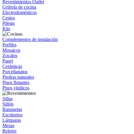
Revestimientos Outlet
Grifería de cocina
Electrodomésticos
Cestos
Piletas
Kits
Complementos de instalación
Perfiles
Mosaicos
Zocalos
Panel
Cerámicas
Porcellanatos
Piedras naturales
Pisos flotantes
Pisos vinilicos
Sillas
Sillón
Banquetas
Escritorios
Lámparas
Mesas
Relojes