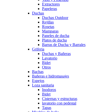
Extractores
Papeleras
Duchas
Duchas Outdoor
Rejillas
Rosetas
Mamparas
Paneles de ducha
Platos de ducha
Barras de Ducha y Barrales
Griferia
Duchas y Bañeras
Lavatorio
Bidet
Otros
Bachas
Bañeras e hidromasajes
Espejos
Loza sanitaria
Inodoros
Bidet
Cisternas y estructuras
lavatorio con pedestal
Tapas