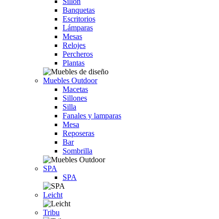
Sillón
Banquetas
Escritorios
Lámparas
Mesas
Relojes
Percheros
Plantas
Muebles Outdoor
Macetas
Sillones
Silla
Fanales y lamparas
Mesa
Reposeras
Bar
Sombrilla
SPA
SPA
Leicht
Tribu