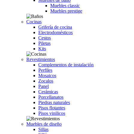
Muebles de baño
Muebles classic
Muebles prestige
Cocinas
Grifería de cocina
Electrodomésticos
Cestos
Piletas
Kits
Revestimientos
Complementos de instalación
Perfiles
Mosaicos
Zocalos
Panel
Cerámicas
Porcellanatos
Piedras naturales
Pisos flotantes
Pisos vinilicos
Muebles de diseño
Sillas