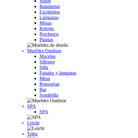
Sillón
Banquetas
Escritorios
Lámparas
Mesas
Relojes
Percheros
Plantas
Muebles Outdoor
Macetas
Sillones
Silla
Fanales y lamparas
Mesa
Reposeras
Bar
Sombrilla
SPA
SPA
Leicht
Tribu