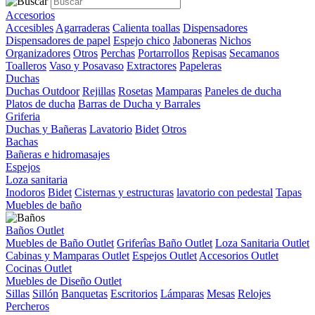
Accesorios
Accesibles
Agarraderas
Calienta toallas
Dispensadores
Dispensadores de papel
Espejo chico
Jaboneras
Nichos
Organizadores
Otros
Perchas
Portarrollos
Repisas
Secamanos
Toalleros
Vaso y Posavaso
Extractores
Papeleras
Duchas
Duchas Outdoor
Rejillas
Rosetas
Mamparas
Paneles de ducha
Platos de ducha
Barras de Ducha y Barrales
Griferia
Duchas y Bañeras
Lavatorio
Bidet
Otros
Bachas
Bañeras e hidromasajes
Espejos
Loza sanitaria
Inodoros
Bidet
Cisternas y estructuras
lavatorio con pedestal
Tapas
Muebles de baño
Baños Outlet
Muebles de Baño Outlet
Griferîas Baño Outlet
Loza Sanitaria Outlet
Cabinas y Mamparas Outlet
Espejos Outlet
Accesorios Outlet
Cocinas Outlet
Muebles de Diseño Outlet
Sillas
Sillón
Banquetas
Escritorios
Lámparas
Mesas
Relojes
Percheros