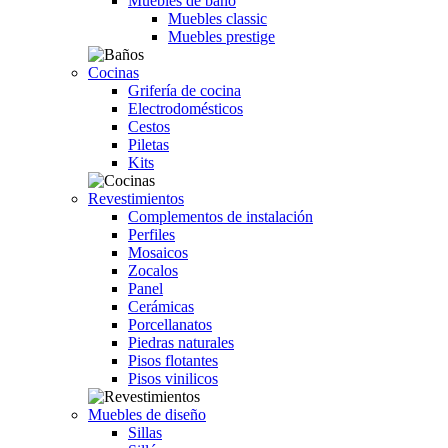
Muebles de baño
Muebles classic
Muebles prestige
Cocinas
Grifería de cocina
Electrodomésticos
Cestos
Piletas
Kits
Revestimientos
Complementos de instalación
Perfiles
Mosaicos
Zocalos
Panel
Cerámicas
Porcellanatos
Piedras naturales
Pisos flotantes
Pisos vinilicos
Muebles de diseño
Sillas