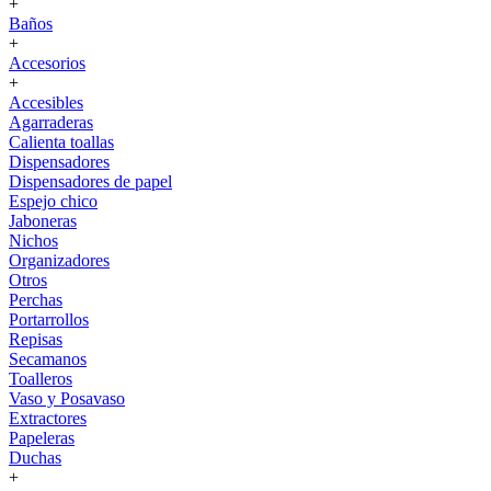
+
Baños
+
Accesorios
+
Accesibles
Agarraderas
Calienta toallas
Dispensadores
Dispensadores de papel
Espejo chico
Jaboneras
Nichos
Organizadores
Otros
Perchas
Portarrollos
Repisas
Secamanos
Toalleros
Vaso y Posavaso
Extractores
Papeleras
Duchas
+