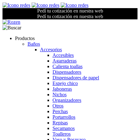
Pedí tu cotización en nuestra web
Pedí tu cotización en nuestra web
Productos
Baños
Accesorios
Accesibles
Agarraderas
Calienta toallas
Dispensadores
Dispensadores de papel
Espejo chico
Jaboneras
Nichos
Organizadores
Otros
Perchas
Portarrollos
Repisas
Secamanos
Toalleros
Vaso y Posavaso