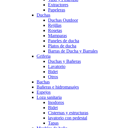
Extractores
Papeleras
Duchas
Duchas Outdoor
Rejillas
Rosetas
Mamparas
Paneles de ducha
Platos de ducha
Barras de Ducha y Barrales
Griferia
Duchas y Bañeras
Lavatorio
Bidet
Otros
Bachas
Bañeras e hidromasajes
Espejos
Loza sanitaria
Inodoros
Bidet
Cisternas y estructuras
lavatorio con pedestal
Tapas