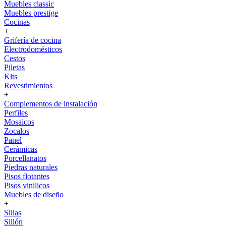
Muebles classic
Muebles prestige
Cocinas
+
Grifería de cocina
Electrodomésticos
Cestos
Piletas
Kits
Revestimientos
+
Complementos de instalación
Perfiles
Mosaicos
Zocalos
Panel
Cerámicas
Porcellanatos
Piedras naturales
Pisos flotantes
Pisos vinilicos
Muebles de diseño
+
Sillas
Sillón