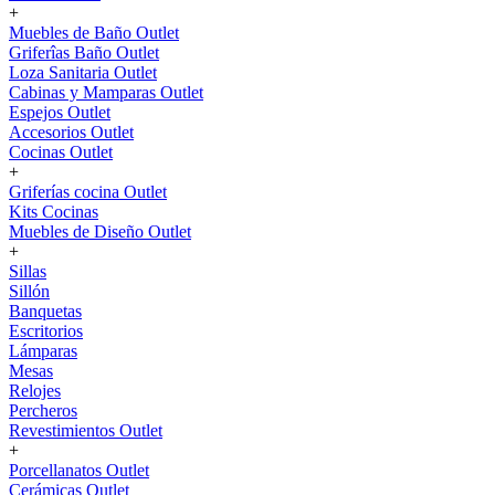
+
Muebles de Baño Outlet
Griferîas Baño Outlet
Loza Sanitaria Outlet
Cabinas y Mamparas Outlet
Espejos Outlet
Accesorios Outlet
Cocinas Outlet
+
Griferías cocina Outlet
Kits Cocinas
Muebles de Diseño Outlet
+
Sillas
Sillón
Banquetas
Escritorios
Lámparas
Mesas
Relojes
Percheros
Revestimientos Outlet
+
Porcellanatos Outlet
Cerámicas Outlet