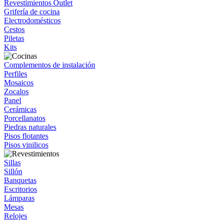
Revestimientos Outlet
Grifería de cocina
Electrodomésticos
Cestos
Piletas
Kits
Complementos de instalación
Perfiles
Mosaicos
Zocalos
Panel
Cerámicas
Porcellanatos
Piedras naturales
Pisos flotantes
Pisos vinilicos
Sillas
Sillón
Banquetas
Escritorios
Lámparas
Mesas
Relojes