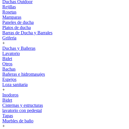
Duchas Outdoor
Rejillas
Rosetas
Mamparas
Paneles de ducha
Platos de ducha
Barras de Ducha y Barrales
Griferia
+
Duchas y Bañeras
Lavatorio
Bidet
Otros
Bachas
Bañeras e hidromasajes
Espejos
Loza sanitaria
+
Inodoros
Bidet
Cisternas y estructuras
lavatorio con pedestal
Tapas
Muebles de baño
+