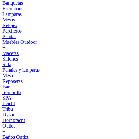
Banquetas
Escritorios
Lámparas
Mesas
Relojes
Percheros
Plantas
Muebles Outdoor
+
Macetas
Sillones
Silla
Fanales y lamparas
Mesa
Reposeras
Bar
Sombrilla
SPA
Leicht
Tribu
Dyson
Dornbracht
Outlet
+
Baños Outlet