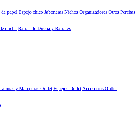
 de papel
Espejo chico
Jaboneras
Nichos
Organizadores
Otros
Perchas
 de ducha
Barras de Ducha y Barrales
Cabinas y Mamparas Outlet
Espejos Outlet
Accesorios Outlet
s