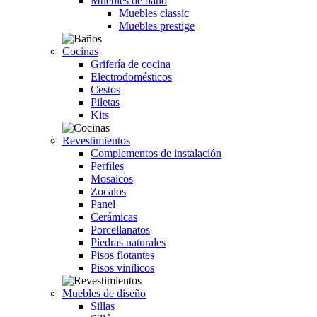
Muebles de baño
Muebles classic
Muebles prestige
Cocinas
Grifería de cocina
Electrodomésticos
Cestos
Piletas
Kits
Revestimientos
Complementos de instalación
Perfiles
Mosaicos
Zocalos
Panel
Cerámicas
Porcellanatos
Piedras naturales
Pisos flotantes
Pisos vinilicos
Muebles de diseño
Sillas