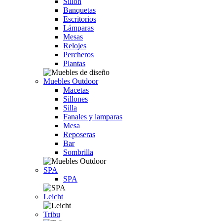
Sillón
Banquetas
Escritorios
Lámparas
Mesas
Relojes
Percheros
Plantas
Muebles Outdoor
Macetas
Sillones
Silla
Fanales y lamparas
Mesa
Reposeras
Bar
Sombrilla
SPA
SPA
Leicht
Tribu