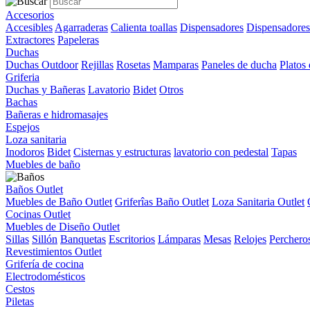
Accesorios
Accesibles
Agarraderas
Calienta toallas
Dispensadores
Dispensadores
Extractores
Papeleras
Duchas
Duchas Outdoor
Rejillas
Rosetas
Mamparas
Paneles de ducha
Platos
Griferia
Duchas y Bañeras
Lavatorio
Bidet
Otros
Bachas
Bañeras e hidromasajes
Espejos
Loza sanitaria
Inodoros
Bidet
Cisternas y estructuras
lavatorio con pedestal
Tapas
Muebles de baño
Baños Outlet
Muebles de Baño Outlet
Griferîas Baño Outlet
Loza Sanitaria Outlet
Cocinas Outlet
Muebles de Diseño Outlet
Sillas
Sillón
Banquetas
Escritorios
Lámparas
Mesas
Relojes
Perchero
Revestimientos Outlet
Grifería de cocina
Electrodomésticos
Cestos
Piletas