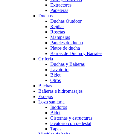
Extractores
Papeleras
Duchas
Duchas Outdoor
Rejillas
Rosetas
Mamparas
Paneles de ducha
Platos de ducha
Barras de Ducha y Barrales
Griferia
Duchas y Bañeras
Lavatorio
Bidet
Otros
Bachas
Bañeras e hidromasajes
Espejos
Loza sanitaria
Inodoros
Bidet
Cisternas y estructuras
lavatorio con pedestal
Tapas