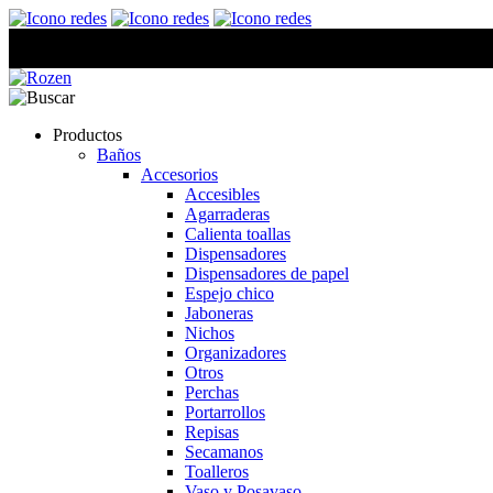
Productos
Baños
Accesorios
Accesibles
Agarraderas
Calienta toallas
Dispensadores
Dispensadores de papel
Espejo chico
Jaboneras
Nichos
Organizadores
Otros
Perchas
Portarrollos
Repisas
Secamanos
Toalleros
Vaso y Posavaso