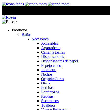
Productos
Baños
Accesorios
Accesibles
Agarraderas
Calienta toallas
Dispensadores
Dispensadores de papel
Espejo chico
Jaboneras
Nichos
Organizadores
Otros
Perchas
Portarrollos
Repisas
Secamanos
Toalleros
Vaso y Posavaso