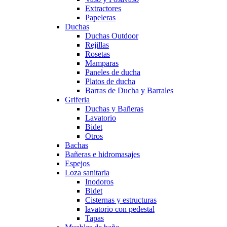
Extractores
Papeleras
Duchas
Duchas Outdoor
Rejillas
Rosetas
Mamparas
Paneles de ducha
Platos de ducha
Barras de Ducha y Barrales
Griferia
Duchas y Bañeras
Lavatorio
Bidet
Otros
Bachas
Bañeras e hidromasajes
Espejos
Loza sanitaria
Inodoros
Bidet
Cisternas y estructuras
lavatorio con pedestal
Tapas