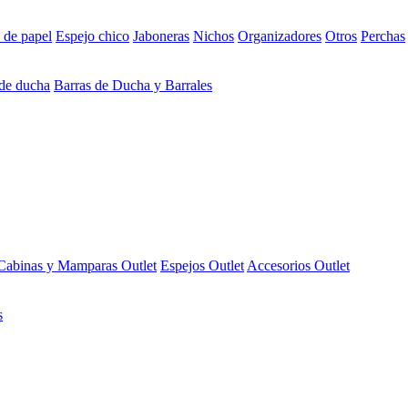
 de papel
Espejo chico
Jaboneras
Nichos
Organizadores
Otros
Perchas
 de ducha
Barras de Ducha y Barrales
Cabinas y Mamparas Outlet
Espejos Outlet
Accesorios Outlet
s