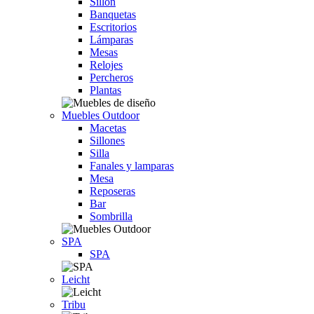
Sillón
Banquetas
Escritorios
Lámparas
Mesas
Relojes
Percheros
Plantas
Muebles Outdoor
Macetas
Sillones
Silla
Fanales y lamparas
Mesa
Reposeras
Bar
Sombrilla
SPA
SPA
Leicht
Tribu