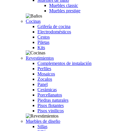
Muebles de baño
Muebles classic
Muebles prestige
Cocinas
Grifería de cocina
Electrodomésticos
Cestos
Piletas
Kits
Revestimientos
Complementos de instalación
Perfiles
Mosaicos
Zocalos
Panel
Cerámicas
Porcellanatos
Piedras naturales
Pisos flotantes
Pisos vinilicos
Muebles de diseño
Sillas