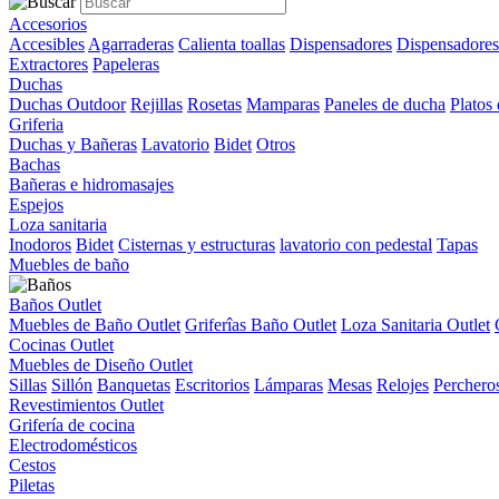
Accesorios
Accesibles
Agarraderas
Calienta toallas
Dispensadores
Dispensadores
Extractores
Papeleras
Duchas
Duchas Outdoor
Rejillas
Rosetas
Mamparas
Paneles de ducha
Platos
Griferia
Duchas y Bañeras
Lavatorio
Bidet
Otros
Bachas
Bañeras e hidromasajes
Espejos
Loza sanitaria
Inodoros
Bidet
Cisternas y estructuras
lavatorio con pedestal
Tapas
Muebles de baño
Baños Outlet
Muebles de Baño Outlet
Griferîas Baño Outlet
Loza Sanitaria Outlet
Cocinas Outlet
Muebles de Diseño Outlet
Sillas
Sillón
Banquetas
Escritorios
Lámparas
Mesas
Relojes
Perchero
Revestimientos Outlet
Grifería de cocina
Electrodomésticos
Cestos
Piletas