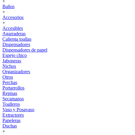
+
Baños
+
Accesorios
+
Accesibles
Agarraderas
Calienta toallas
Dispensadores
Dispensadores de papel
Espejo chico
Jaboneras
Nichos
Organizadores
Otros
Perchas
Portarrollos
Repisas
Secamanos
Toalleros
Vaso y Posavaso
Extractores
Papeleras
Duchas
+