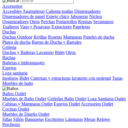
Accesorios
Accesibles
Agarraderas
Calienta toallas
Dispensadores
Dispensadores de papel
Espejo chico
Jaboneras
Nichos
Organizadores
Otros
Perchas
Portarrollos
Repisas
Secamanos
Toalleros
Vaso y Posavaso
Extractores
Papeleras
Duchas
Duchas Outdoor
Rejillas
Rosetas
Mamparas
Paneles de ducha
Platos de ducha
Barras de Ducha y Barrales
Griferia
Duchas y Bañeras
Lavatorio
Bidet
Otros
Bachas
Bañeras e hidromasajes
Espejos
Loza sanitaria
Inodoros
Bidet
Cisternas y estructuras
lavatorio con pedestal
Tapas
Muebles de baño
Baños Outlet
Muebles de Baño Outlet
Griferîas Baño Outlet
Loza Sanitaria Outlet
Cabinas y Mamparas Outlet
Espejos Outlet
Accesorios Outlet
Cocinas Outlet
Muebles de Diseño Outlet
Sillas
Sillón
Banquetas
Escritorios
Lámparas
Mesas
Relojes
Percheros