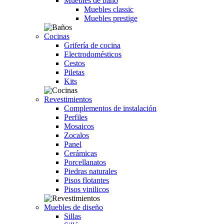
Muebles de baño
Muebles classic
Muebles prestige
Cocinas
Grifería de cocina
Electrodomésticos
Cestos
Piletas
Kits
Revestimientos
Complementos de instalación
Perfiles
Mosaicos
Zocalos
Panel
Cerámicas
Porcellanatos
Piedras naturales
Pisos flotantes
Pisos vinilicos
Muebles de diseño
Sillas