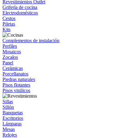
Revestimientos Outlet
Grifería de cocina
Electrodomésticos
Cestos
Piletas
Kits
Complementos de instalación
Perfiles
Mosaicos
Zocalos
Panel
Cerámicas
Porcellanatos
Piedras naturales
Pisos flotantes
Pisos vinilicos
Sillas
Sillón
Banquetas
Escritorios
Lámparas
Mesas
Relojes