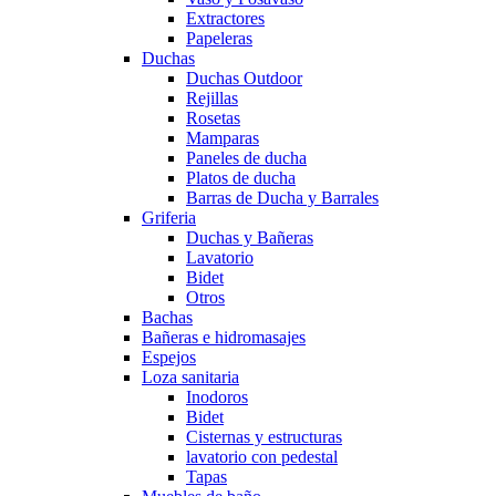
Extractores
Papeleras
Duchas
Duchas Outdoor
Rejillas
Rosetas
Mamparas
Paneles de ducha
Platos de ducha
Barras de Ducha y Barrales
Griferia
Duchas y Bañeras
Lavatorio
Bidet
Otros
Bachas
Bañeras e hidromasajes
Espejos
Loza sanitaria
Inodoros
Bidet
Cisternas y estructuras
lavatorio con pedestal
Tapas