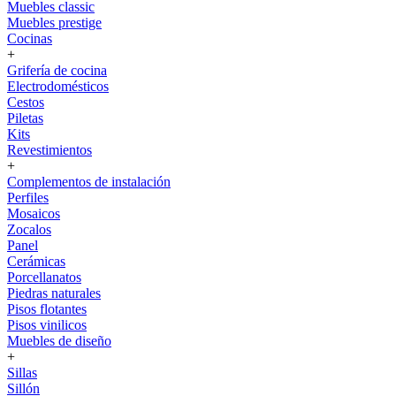
Muebles classic
Muebles prestige
Cocinas
+
Grifería de cocina
Electrodomésticos
Cestos
Piletas
Kits
Revestimientos
+
Complementos de instalación
Perfiles
Mosaicos
Zocalos
Panel
Cerámicas
Porcellanatos
Piedras naturales
Pisos flotantes
Pisos vinilicos
Muebles de diseño
+
Sillas
Sillón