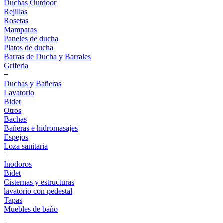
Duchas Outdoor
Rejillas
Rosetas
Mamparas
Paneles de ducha
Platos de ducha
Barras de Ducha y Barrales
Griferia
+
Duchas y Bañeras
Lavatorio
Bidet
Otros
Bachas
Bañeras e hidromasajes
Espejos
Loza sanitaria
+
Inodoros
Bidet
Cisternas y estructuras
lavatorio con pedestal
Tapas
Muebles de baño
+