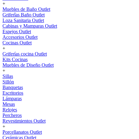
+
Muebles de Baño Outlet
Griferîas Baño Outlet
Loza Sanitaria Outlet
Cabinas y Mamparas Outlet
Espejos Outlet
Accesorios Outlet
Cocinas Outlet
+
Griferías cocina Outlet
Kits Cocinas
Muebles de Diseño Outlet
+
Sillas
Sillón
Banquetas
Escritorios
Lámparas
Mesas
Relojes
Percheros
Revestimientos Outlet
+
Porcellanatos Outlet
Cerámicas Outlet