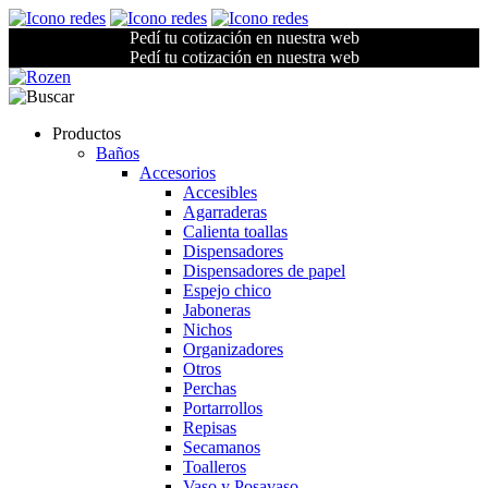
Pedí tu cotización en nuestra web
Pedí tu cotización en nuestra web
Productos
Baños
Accesorios
Accesibles
Agarraderas
Calienta toallas
Dispensadores
Dispensadores de papel
Espejo chico
Jaboneras
Nichos
Organizadores
Otros
Perchas
Portarrollos
Repisas
Secamanos
Toalleros
Vaso y Posavaso