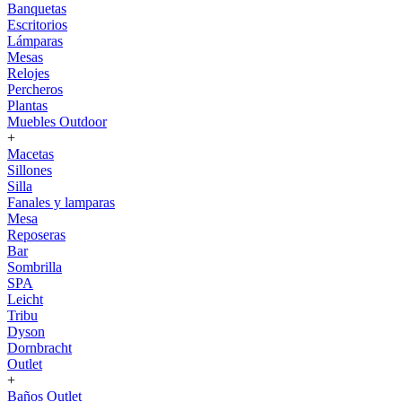
Banquetas
Escritorios
Lámparas
Mesas
Relojes
Percheros
Plantas
Muebles Outdoor
+
Macetas
Sillones
Silla
Fanales y lamparas
Mesa
Reposeras
Bar
Sombrilla
SPA
Leicht
Tribu
Dyson
Dornbracht
Outlet
+
Baños Outlet