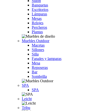
Sillón
Banquetas
Escritorios
Lámparas
Mesas
Relojes
Percheros
Plantas
Muebles Outdoor
Macetas
Sillones
Silla
Fanales y lamparas
Mesa
Reposeras
Bar
Sombrilla
SPA
SPA
Leicht
Tribu