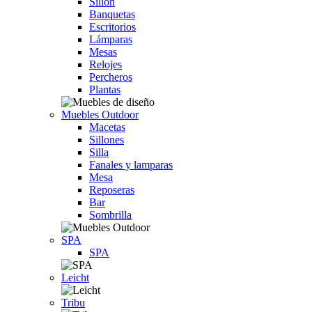
Sillón
Banquetas
Escritorios
Lámparas
Mesas
Relojes
Percheros
Plantas
Muebles Outdoor
Macetas
Sillones
Silla
Fanales y lamparas
Mesa
Reposeras
Bar
Sombrilla
SPA
SPA
Leicht
Tribu