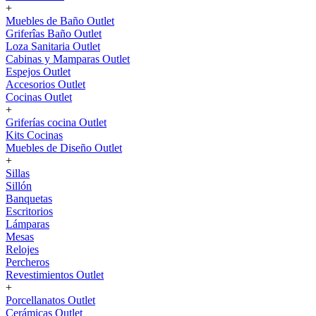
+
Muebles de Baño Outlet
Griferîas Baño Outlet
Loza Sanitaria Outlet
Cabinas y Mamparas Outlet
Espejos Outlet
Accesorios Outlet
Cocinas Outlet
+
Griferías cocina Outlet
Kits Cocinas
Muebles de Diseño Outlet
+
Sillas
Sillón
Banquetas
Escritorios
Lámparas
Mesas
Relojes
Percheros
Revestimientos Outlet
+
Porcellanatos Outlet
Cerámicas Outlet