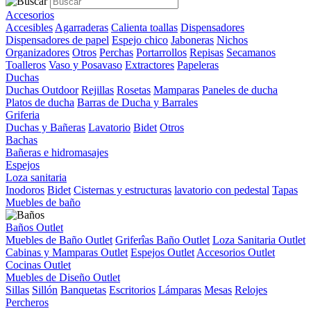
Accesorios
Accesibles
Agarraderas
Calienta toallas
Dispensadores
Dispensadores de papel
Espejo chico
Jaboneras
Nichos
Organizadores
Otros
Perchas
Portarrollos
Repisas
Secamanos
Toalleros
Vaso y Posavaso
Extractores
Papeleras
Duchas
Duchas Outdoor
Rejillas
Rosetas
Mamparas
Paneles de ducha
Platos de ducha
Barras de Ducha y Barrales
Griferia
Duchas y Bañeras
Lavatorio
Bidet
Otros
Bachas
Bañeras e hidromasajes
Espejos
Loza sanitaria
Inodoros
Bidet
Cisternas y estructuras
lavatorio con pedestal
Tapas
Muebles de baño
Baños Outlet
Muebles de Baño Outlet
Griferîas Baño Outlet
Loza Sanitaria Outlet
Cabinas y Mamparas Outlet
Espejos Outlet
Accesorios Outlet
Cocinas Outlet
Muebles de Diseño Outlet
Sillas
Sillón
Banquetas
Escritorios
Lámparas
Mesas
Relojes
Percheros