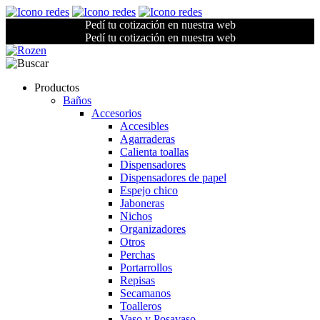
Pedí tu cotización en nuestra web
Pedí tu cotización en nuestra web
Productos
Baños
Accesorios
Accesibles
Agarraderas
Calienta toallas
Dispensadores
Dispensadores de papel
Espejo chico
Jaboneras
Nichos
Organizadores
Otros
Perchas
Portarrollos
Repisas
Secamanos
Toalleros
Vaso y Posavaso