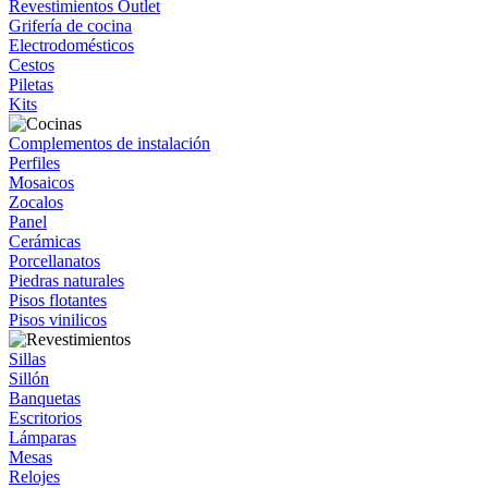
Revestimientos Outlet
Grifería de cocina
Electrodomésticos
Cestos
Piletas
Kits
Complementos de instalación
Perfiles
Mosaicos
Zocalos
Panel
Cerámicas
Porcellanatos
Piedras naturales
Pisos flotantes
Pisos vinilicos
Sillas
Sillón
Banquetas
Escritorios
Lámparas
Mesas
Relojes