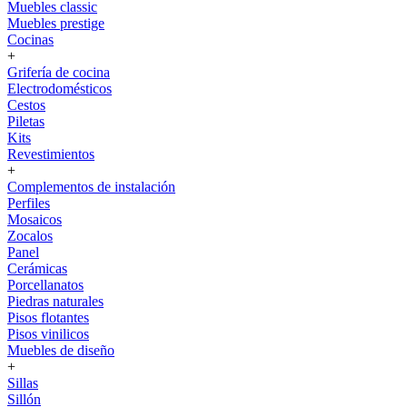
Muebles classic
Muebles prestige
Cocinas
+
Grifería de cocina
Electrodomésticos
Cestos
Piletas
Kits
Revestimientos
+
Complementos de instalación
Perfiles
Mosaicos
Zocalos
Panel
Cerámicas
Porcellanatos
Piedras naturales
Pisos flotantes
Pisos vinilicos
Muebles de diseño
+
Sillas
Sillón