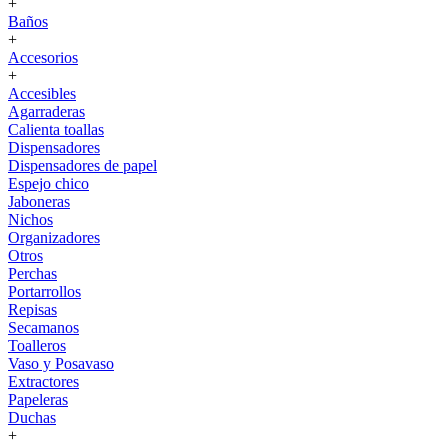
+
Baños
+
Accesorios
+
Accesibles
Agarraderas
Calienta toallas
Dispensadores
Dispensadores de papel
Espejo chico
Jaboneras
Nichos
Organizadores
Otros
Perchas
Portarrollos
Repisas
Secamanos
Toalleros
Vaso y Posavaso
Extractores
Papeleras
Duchas
+