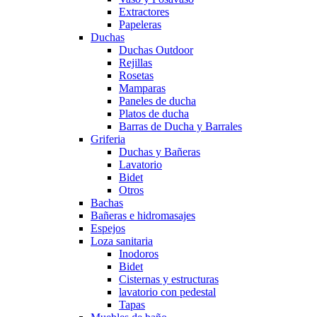
Extractores
Papeleras
Duchas
Duchas Outdoor
Rejillas
Rosetas
Mamparas
Paneles de ducha
Platos de ducha
Barras de Ducha y Barrales
Griferia
Duchas y Bañeras
Lavatorio
Bidet
Otros
Bachas
Bañeras e hidromasajes
Espejos
Loza sanitaria
Inodoros
Bidet
Cisternas y estructuras
lavatorio con pedestal
Tapas