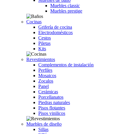
Muebles de baño
Muebles classic
Muebles prestige
Cocinas
Grifería de cocina
Electrodomésticos
Cestos
Piletas
Kits
Revestimientos
Complementos de instalación
Perfiles
Mosaicos
Zocalos
Panel
Cerámicas
Porcellanatos
Piedras naturales
Pisos flotantes
Pisos vinilicos
Muebles de diseño
Sillas