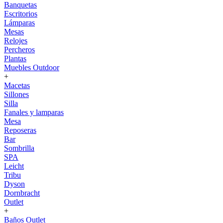
Banquetas
Escritorios
Lámparas
Mesas
Relojes
Percheros
Plantas
Muebles Outdoor
+
Macetas
Sillones
Silla
Fanales y lamparas
Mesa
Reposeras
Bar
Sombrilla
SPA
Leicht
Tribu
Dyson
Dornbracht
Outlet
+
Baños Outlet