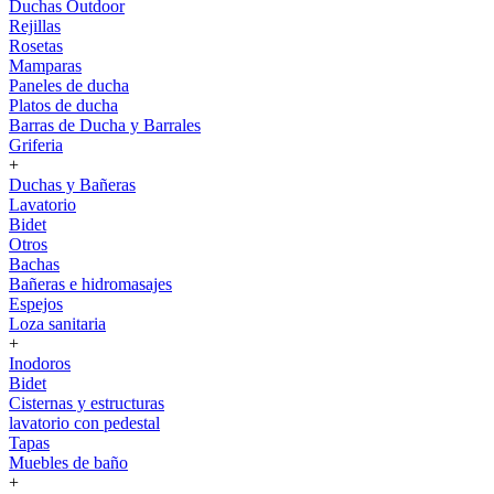
Duchas Outdoor
Rejillas
Rosetas
Mamparas
Paneles de ducha
Platos de ducha
Barras de Ducha y Barrales
Griferia
+
Duchas y Bañeras
Lavatorio
Bidet
Otros
Bachas
Bañeras e hidromasajes
Espejos
Loza sanitaria
+
Inodoros
Bidet
Cisternas y estructuras
lavatorio con pedestal
Tapas
Muebles de baño
+