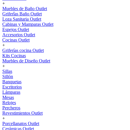
+
Muebles de Baño Outlet
Griferîas Baño Outlet
Loza Sanitaria Outlet
Cabinas y Mamparas Outlet
Espejos Outlet
Accesorios Outlet
Cocinas Outlet
+
Griferías cocina Outlet
Kits Cocinas
Muebles de Diseño Outlet
+
Sillas
Sillón
Banquetas
Escritorios
Lámparas
Mesas
Relojes
Percheros
Revestimientos Outlet
+
Porcellanatos Outlet
Cerámicas Outlet