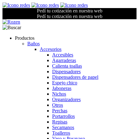
Pedí tu cotización en nuestra web
Pedí tu cotización en nuestra web
Productos
Baños
Accesorios
Accesibles
Agarraderas
Calienta toallas
Dispensadores
Dispensadores de papel
Espejo chico
Jaboneras
Nichos
Organizadores
Otros
Perchas
Portarrollos
Repisas
Secamanos
Toalleros
Vaso y Posavaso