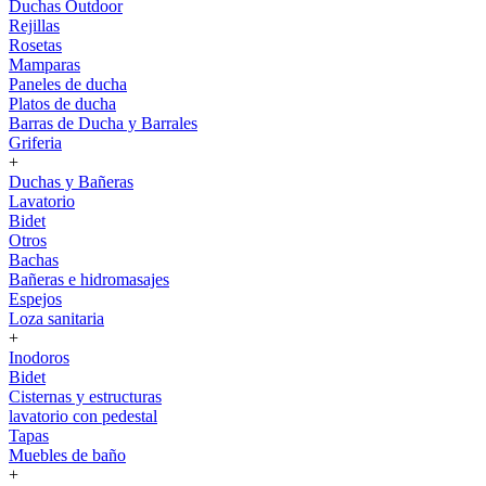
Duchas Outdoor
Rejillas
Rosetas
Mamparas
Paneles de ducha
Platos de ducha
Barras de Ducha y Barrales
Griferia
+
Duchas y Bañeras
Lavatorio
Bidet
Otros
Bachas
Bañeras e hidromasajes
Espejos
Loza sanitaria
+
Inodoros
Bidet
Cisternas y estructuras
lavatorio con pedestal
Tapas
Muebles de baño
+