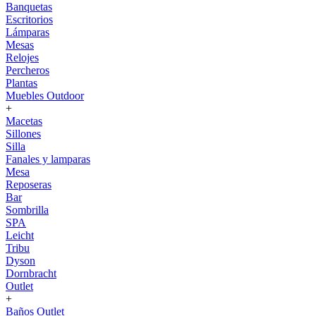
Banquetas
Escritorios
Lámparas
Mesas
Relojes
Percheros
Plantas
Muebles Outdoor
+
Macetas
Sillones
Silla
Fanales y lamparas
Mesa
Reposeras
Bar
Sombrilla
SPA
Leicht
Tribu
Dyson
Dornbracht
Outlet
+
Baños Outlet