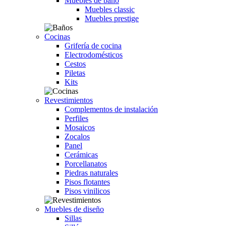
Muebles de baño
Muebles classic
Muebles prestige
Cocinas
Grifería de cocina
Electrodomésticos
Cestos
Piletas
Kits
Revestimientos
Complementos de instalación
Perfiles
Mosaicos
Zocalos
Panel
Cerámicas
Porcellanatos
Piedras naturales
Pisos flotantes
Pisos vinilicos
Muebles de diseño
Sillas