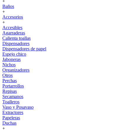
+
Baños
+
Accesorios
+
Accesibles
Agarraderas
Calienta toallas
Dispensadores
Dispensadores de papel
Espejo chico
Jaboneras
Nichos
Organizadores
Otros
Perchas
Portarrollos
Repisas
Secamanos
Toalleros
Vaso y Posavaso
Extractores
Papeleras
Duchas
+