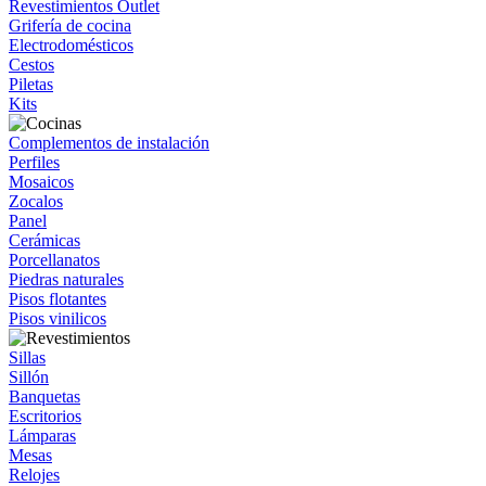
Revestimientos Outlet
Grifería de cocina
Electrodomésticos
Cestos
Piletas
Kits
Complementos de instalación
Perfiles
Mosaicos
Zocalos
Panel
Cerámicas
Porcellanatos
Piedras naturales
Pisos flotantes
Pisos vinilicos
Sillas
Sillón
Banquetas
Escritorios
Lámparas
Mesas
Relojes