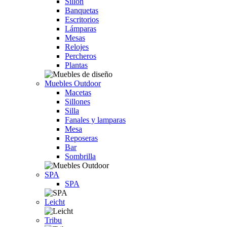
Sillón
Banquetas
Escritorios
Lámparas
Mesas
Relojes
Percheros
Plantas
Muebles Outdoor
Macetas
Sillones
Silla
Fanales y lamparas
Mesa
Reposeras
Bar
Sombrilla
SPA
SPA
Leicht
Tribu