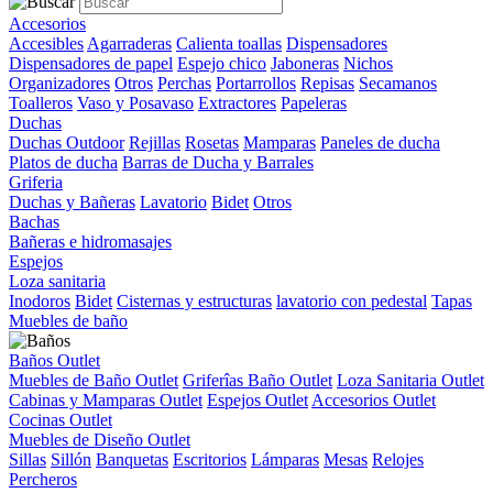
Accesorios
Accesibles
Agarraderas
Calienta toallas
Dispensadores
Dispensadores de papel
Espejo chico
Jaboneras
Nichos
Organizadores
Otros
Perchas
Portarrollos
Repisas
Secamanos
Toalleros
Vaso y Posavaso
Extractores
Papeleras
Duchas
Duchas Outdoor
Rejillas
Rosetas
Mamparas
Paneles de ducha
Platos de ducha
Barras de Ducha y Barrales
Griferia
Duchas y Bañeras
Lavatorio
Bidet
Otros
Bachas
Bañeras e hidromasajes
Espejos
Loza sanitaria
Inodoros
Bidet
Cisternas y estructuras
lavatorio con pedestal
Tapas
Muebles de baño
Baños Outlet
Muebles de Baño Outlet
Griferîas Baño Outlet
Loza Sanitaria Outlet
Cabinas y Mamparas Outlet
Espejos Outlet
Accesorios Outlet
Cocinas Outlet
Muebles de Diseño Outlet
Sillas
Sillón
Banquetas
Escritorios
Lámparas
Mesas
Relojes
Percheros