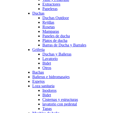
Extractores
Papeleras
Duchas
Duchas Outdoor
Rejillas
Rosetas
Mamparas
Paneles de ducha
Platos de ducha
Barras de Ducha y Barrales
Griferia
Duchas y Bañeras
Lavatorio
Bidet
Otros
Bachas
Bañeras e hidromasajes
Espejos
Loza sanitaria
Inodoros
Bidet
Cisternas y estructuras
lavatorio con pedestal
Tapas