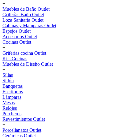
+
Muebles de Baño Outlet
Griferîas Baño Outlet
Loza Sanitaria Outlet
Cabinas y Mamparas Outlet
Espejos Outlet
Accesorios Outlet
Cocinas Outlet
+
Griferías cocina Outlet
Kits Cocinas
Muebles de Diseño Outlet
+
Sillas
Sillón
Banquetas
Escritorios
Lámparas
Mesas
Relojes
Percheros
Revestimientos Outlet
+
Porcellanatos Outlet
Cerámicas Outlet