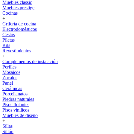
Muebles classic
Muebles prestige
Cocinas
+
Grifería de cocina
Electrodomésticos
Cestos
Piletas
Kits
Revestimientos
+
Complementos de instalación
Perfiles
Mosaicos
Zocalos
Panel
Cerámicas
Porcellanatos
Piedras naturales
Pisos flotantes
Pisos vinilicos
Muebles de diseño
+
Sillas
Sillón