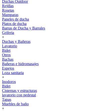
Duchas Outdoor
Rejillas
Rosetas
Mamparas
Paneles de ducha
Platos de ducha
Barras de Ducha y Barrales
Griferia
+
Duchas y Bañeras
Lavatorio
Bidet
Otros
Bachas
Bañeras e hidromasajes
Espejos
Loza sanitaria
+
Inodoros
Bidet
Cisternas y estructuras
lavatorio con pedestal
Tapas
Muebles de baño
+