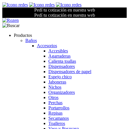
Pedí tu cotización en nuestra web
Pedí tu cotización en nuestra web
Productos
Baños
Accesorios
Accesibles
Agarraderas
Calienta toallas
Dispensadores
Dispensadores de papel
Espejo chico
Jaboneras
Nichos
Organizadores
Otros
Perchas
Portarrollos
Repisas
Secamanos
Toalleros
Vaso y Posavaso