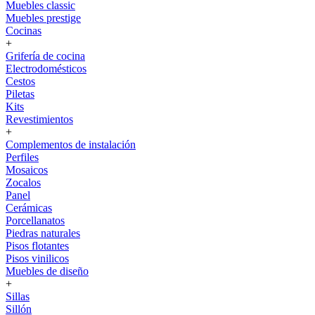
Muebles classic
Muebles prestige
Cocinas
+
Grifería de cocina
Electrodomésticos
Cestos
Piletas
Kits
Revestimientos
+
Complementos de instalación
Perfiles
Mosaicos
Zocalos
Panel
Cerámicas
Porcellanatos
Piedras naturales
Pisos flotantes
Pisos vinilicos
Muebles de diseño
+
Sillas
Sillón