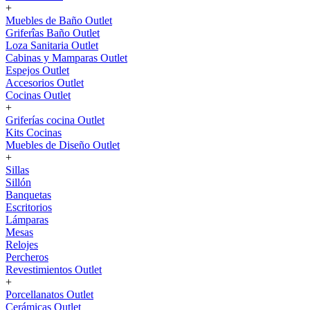
+
Muebles de Baño Outlet
Griferîas Baño Outlet
Loza Sanitaria Outlet
Cabinas y Mamparas Outlet
Espejos Outlet
Accesorios Outlet
Cocinas Outlet
+
Griferías cocina Outlet
Kits Cocinas
Muebles de Diseño Outlet
+
Sillas
Sillón
Banquetas
Escritorios
Lámparas
Mesas
Relojes
Percheros
Revestimientos Outlet
+
Porcellanatos Outlet
Cerámicas Outlet