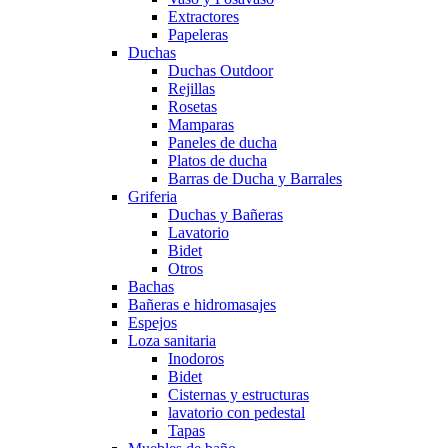
Extractores
Papeleras
Duchas
Duchas Outdoor
Rejillas
Rosetas
Mamparas
Paneles de ducha
Platos de ducha
Barras de Ducha y Barrales
Griferia
Duchas y Bañeras
Lavatorio
Bidet
Otros
Bachas
Bañeras e hidromasajes
Espejos
Loza sanitaria
Inodoros
Bidet
Cisternas y estructuras
lavatorio con pedestal
Tapas