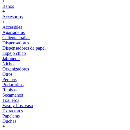
+
Baños
+
Accesorios
+
Accesibles
Agarraderas
Calienta toallas
Dispensadores
Dispensadores de papel
Espejo chico
Jaboneras
Nichos
Organizadores
Otros
Perchas
Portarrollos
Repisas
Secamanos
Toalleros
Vaso y Posavaso
Extractores
Papeleras
Duchas
+