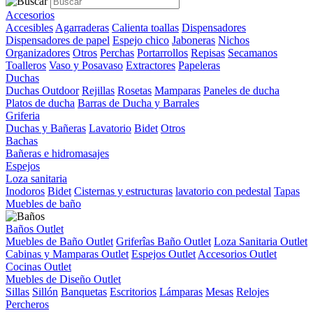
Accesorios
Accesibles
Agarraderas
Calienta toallas
Dispensadores
Dispensadores de papel
Espejo chico
Jaboneras
Nichos
Organizadores
Otros
Perchas
Portarrollos
Repisas
Secamanos
Toalleros
Vaso y Posavaso
Extractores
Papeleras
Duchas
Duchas Outdoor
Rejillas
Rosetas
Mamparas
Paneles de ducha
Platos de ducha
Barras de Ducha y Barrales
Griferia
Duchas y Bañeras
Lavatorio
Bidet
Otros
Bachas
Bañeras e hidromasajes
Espejos
Loza sanitaria
Inodoros
Bidet
Cisternas y estructuras
lavatorio con pedestal
Tapas
Muebles de baño
Baños Outlet
Muebles de Baño Outlet
Griferîas Baño Outlet
Loza Sanitaria Outlet
Cabinas y Mamparas Outlet
Espejos Outlet
Accesorios Outlet
Cocinas Outlet
Muebles de Diseño Outlet
Sillas
Sillón
Banquetas
Escritorios
Lámparas
Mesas
Relojes
Percheros