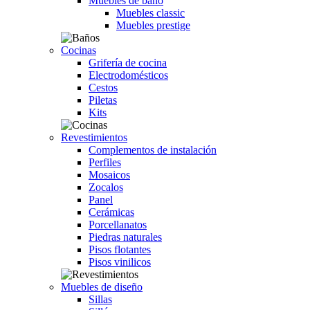
Muebles de baño
Muebles classic
Muebles prestige
Cocinas
Grifería de cocina
Electrodomésticos
Cestos
Piletas
Kits
Revestimientos
Complementos de instalación
Perfiles
Mosaicos
Zocalos
Panel
Cerámicas
Porcellanatos
Piedras naturales
Pisos flotantes
Pisos vinilicos
Muebles de diseño
Sillas