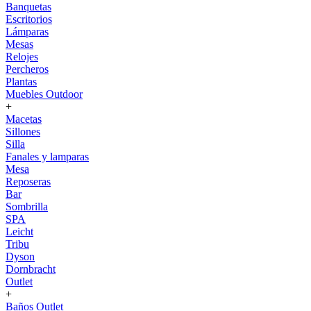
Banquetas
Escritorios
Lámparas
Mesas
Relojes
Percheros
Plantas
Muebles Outdoor
+
Macetas
Sillones
Silla
Fanales y lamparas
Mesa
Reposeras
Bar
Sombrilla
SPA
Leicht
Tribu
Dyson
Dornbracht
Outlet
+
Baños Outlet