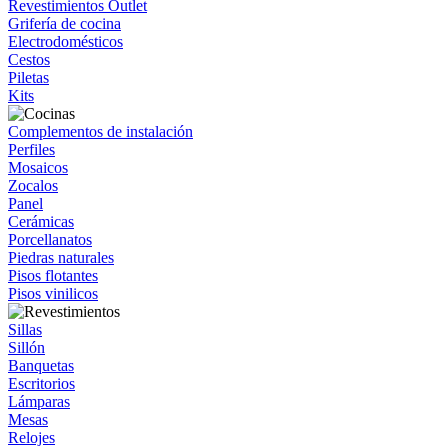
Revestimientos Outlet
Grifería de cocina
Electrodomésticos
Cestos
Piletas
Kits
Complementos de instalación
Perfiles
Mosaicos
Zocalos
Panel
Cerámicas
Porcellanatos
Piedras naturales
Pisos flotantes
Pisos vinilicos
Sillas
Sillón
Banquetas
Escritorios
Lámparas
Mesas
Relojes