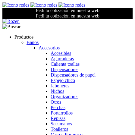
Pedí tu cotización en nuestra web
Pedí tu cotización en nuestra web
Productos
Baños
Accesorios
Accesibles
Agarraderas
Calienta toallas
Dispensadores
Dispensadores de papel
Espejo chico
Jaboneras
Nichos
Organizadores
Otros
Perchas
Portarrollos
Repisas
Secamanos
Toalleros
Vaso y Posavaso