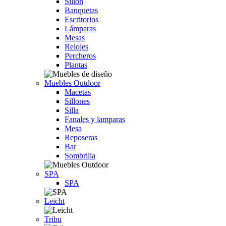
Sillón
Banquetas
Escritorios
Lámparas
Mesas
Relojes
Percheros
Plantas
Muebles Outdoor
Macetas
Sillones
Silla
Fanales y lamparas
Mesa
Reposeras
Bar
Sombrilla
SPA
SPA
Leicht
Tribu