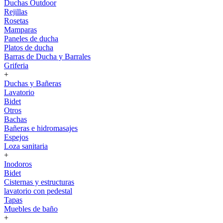
Duchas Outdoor
Rejillas
Rosetas
Mamparas
Paneles de ducha
Platos de ducha
Barras de Ducha y Barrales
Griferia
+
Duchas y Bañeras
Lavatorio
Bidet
Otros
Bachas
Bañeras e hidromasajes
Espejos
Loza sanitaria
+
Inodoros
Bidet
Cisternas y estructuras
lavatorio con pedestal
Tapas
Muebles de baño
+