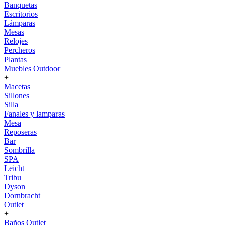
Banquetas
Escritorios
Lámparas
Mesas
Relojes
Percheros
Plantas
Muebles Outdoor
+
Macetas
Sillones
Silla
Fanales y lamparas
Mesa
Reposeras
Bar
Sombrilla
SPA
Leicht
Tribu
Dyson
Dornbracht
Outlet
+
Baños Outlet