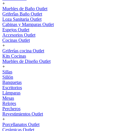
+
Muebles de Baño Outlet
Griferîas Baño Outlet
Loza Sanitaria Outlet
Cabinas y Mamparas Outlet
Espejos Outlet
Accesorios Outlet
Cocinas Outlet
+
Griferías cocina Outlet
Kits Cocinas
Muebles de Diseño Outlet
+
Sillas
Sillón
Banquetas
Escritorios
Lámparas
Mesas
Relojes
Percheros
Revestimientos Outlet
+
Porcellanatos Outlet
Cerámicas Outlet