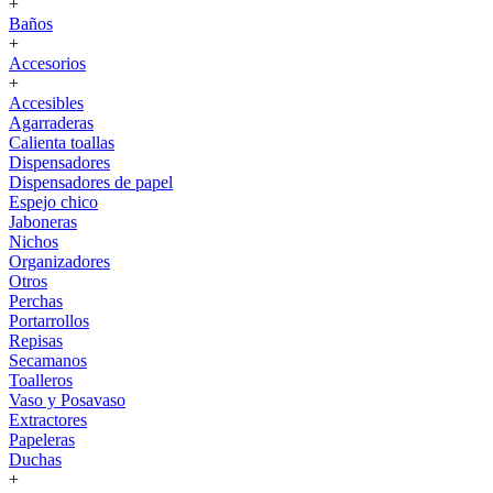
+
Baños
+
Accesorios
+
Accesibles
Agarraderas
Calienta toallas
Dispensadores
Dispensadores de papel
Espejo chico
Jaboneras
Nichos
Organizadores
Otros
Perchas
Portarrollos
Repisas
Secamanos
Toalleros
Vaso y Posavaso
Extractores
Papeleras
Duchas
+