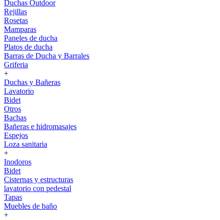
Duchas Outdoor
Rejillas
Rosetas
Mamparas
Paneles de ducha
Platos de ducha
Barras de Ducha y Barrales
Griferia
+
Duchas y Bañeras
Lavatorio
Bidet
Otros
Bachas
Bañeras e hidromasajes
Espejos
Loza sanitaria
+
Inodoros
Bidet
Cisternas y estructuras
lavatorio con pedestal
Tapas
Muebles de baño
+