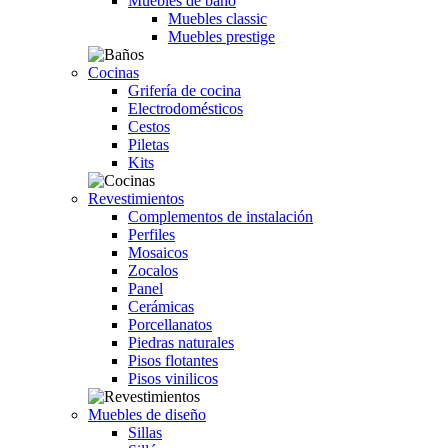
Muebles de baño
Muebles classic
Muebles prestige
Cocinas
Grifería de cocina
Electrodomésticos
Cestos
Piletas
Kits
Revestimientos
Complementos de instalación
Perfiles
Mosaicos
Zocalos
Panel
Cerámicas
Porcellanatos
Piedras naturales
Pisos flotantes
Pisos vinilicos
Muebles de diseño
Sillas