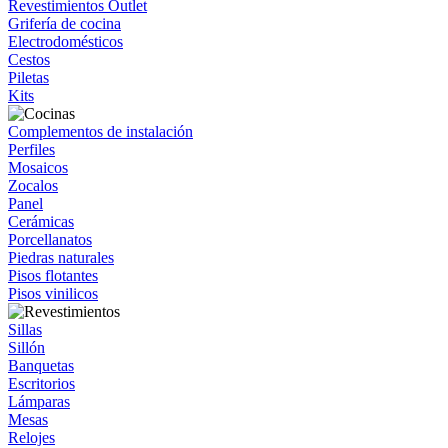
Revestimientos Outlet
Grifería de cocina
Electrodomésticos
Cestos
Piletas
Kits
Complementos de instalación
Perfiles
Mosaicos
Zocalos
Panel
Cerámicas
Porcellanatos
Piedras naturales
Pisos flotantes
Pisos vinilicos
Sillas
Sillón
Banquetas
Escritorios
Lámparas
Mesas
Relojes