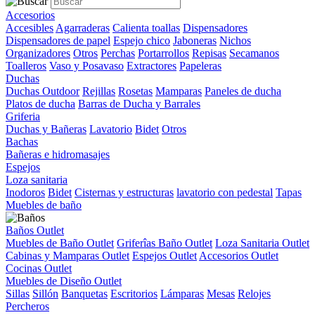
Accesorios
Accesibles
Agarraderas
Calienta toallas
Dispensadores
Dispensadores de papel
Espejo chico
Jaboneras
Nichos
Organizadores
Otros
Perchas
Portarrollos
Repisas
Secamanos
Toalleros
Vaso y Posavaso
Extractores
Papeleras
Duchas
Duchas Outdoor
Rejillas
Rosetas
Mamparas
Paneles de ducha
Platos de ducha
Barras de Ducha y Barrales
Griferia
Duchas y Bañeras
Lavatorio
Bidet
Otros
Bachas
Bañeras e hidromasajes
Espejos
Loza sanitaria
Inodoros
Bidet
Cisternas y estructuras
lavatorio con pedestal
Tapas
Muebles de baño
Baños Outlet
Muebles de Baño Outlet
Griferîas Baño Outlet
Loza Sanitaria Outlet
Cabinas y Mamparas Outlet
Espejos Outlet
Accesorios Outlet
Cocinas Outlet
Muebles de Diseño Outlet
Sillas
Sillón
Banquetas
Escritorios
Lámparas
Mesas
Relojes
Percheros