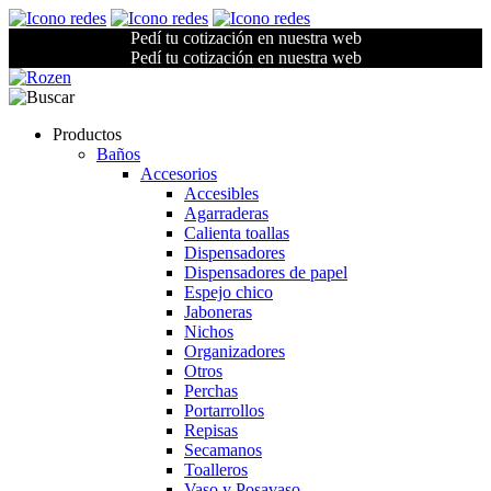
Pedí tu cotización en nuestra web
Pedí tu cotización en nuestra web
Productos
Baños
Accesorios
Accesibles
Agarraderas
Calienta toallas
Dispensadores
Dispensadores de papel
Espejo chico
Jaboneras
Nichos
Organizadores
Otros
Perchas
Portarrollos
Repisas
Secamanos
Toalleros
Vaso y Posavaso