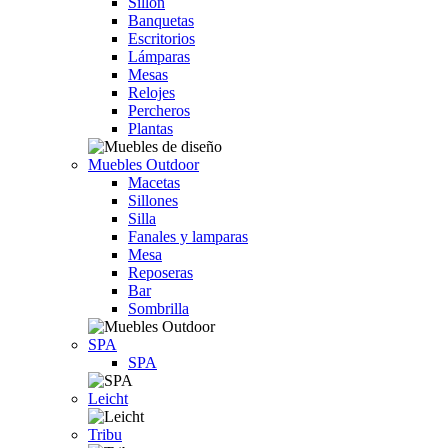
Sillón
Banquetas
Escritorios
Lámparas
Mesas
Relojes
Percheros
Plantas
Muebles Outdoor
Macetas
Sillones
Silla
Fanales y lamparas
Mesa
Reposeras
Bar
Sombrilla
SPA
SPA
Leicht
Tribu