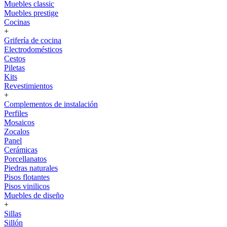
Muebles classic
Muebles prestige
Cocinas
+
Grifería de cocina
Electrodomésticos
Cestos
Piletas
Kits
Revestimientos
+
Complementos de instalación
Perfiles
Mosaicos
Zocalos
Panel
Cerámicas
Porcellanatos
Piedras naturales
Pisos flotantes
Pisos vinilicos
Muebles de diseño
+
Sillas
Sillón