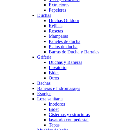
Extractores
Papeleras
Duchas
Duchas Outdoor
Rejillas
Rosetas
Mamparas
Paneles de ducha
Platos de ducha
Barras de Ducha y Barrales
Griferia
Duchas y Bañeras
Lavatorio
Bidet
Otros
Bachas
Bañeras e hidromasajes
Espejos
Loza sanitaria
Inodoros
Bidet
Cisternas y estructuras
lavatorio con pedestal
Tapas