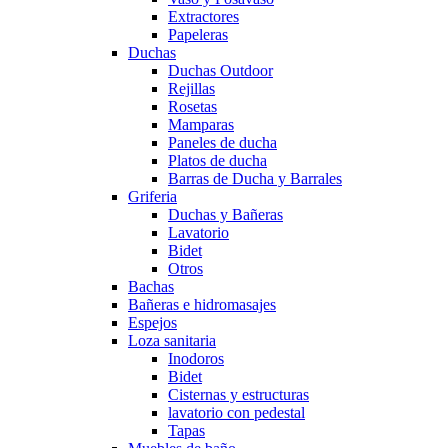
Extractores
Papeleras
Duchas
Duchas Outdoor
Rejillas
Rosetas
Mamparas
Paneles de ducha
Platos de ducha
Barras de Ducha y Barrales
Griferia
Duchas y Bañeras
Lavatorio
Bidet
Otros
Bachas
Bañeras e hidromasajes
Espejos
Loza sanitaria
Inodoros
Bidet
Cisternas y estructuras
lavatorio con pedestal
Tapas