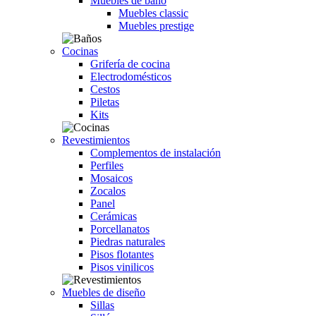
Muebles de baño
Muebles classic
Muebles prestige
Cocinas
Grifería de cocina
Electrodomésticos
Cestos
Piletas
Kits
Revestimientos
Complementos de instalación
Perfiles
Mosaicos
Zocalos
Panel
Cerámicas
Porcellanatos
Piedras naturales
Pisos flotantes
Pisos vinilicos
Muebles de diseño
Sillas