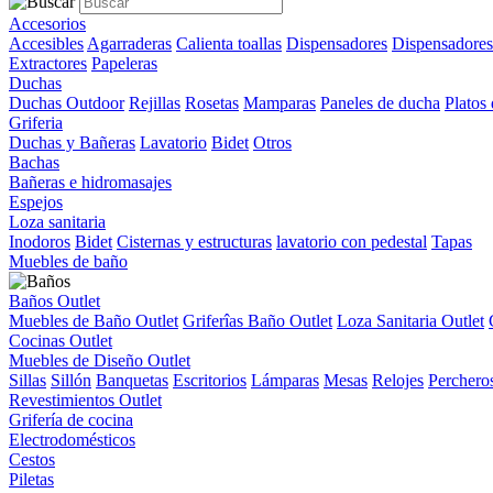
Accesorios
Accesibles
Agarraderas
Calienta toallas
Dispensadores
Dispensadores
Extractores
Papeleras
Duchas
Duchas Outdoor
Rejillas
Rosetas
Mamparas
Paneles de ducha
Platos
Griferia
Duchas y Bañeras
Lavatorio
Bidet
Otros
Bachas
Bañeras e hidromasajes
Espejos
Loza sanitaria
Inodoros
Bidet
Cisternas y estructuras
lavatorio con pedestal
Tapas
Muebles de baño
Baños Outlet
Muebles de Baño Outlet
Griferîas Baño Outlet
Loza Sanitaria Outlet
Cocinas Outlet
Muebles de Diseño Outlet
Sillas
Sillón
Banquetas
Escritorios
Lámparas
Mesas
Relojes
Perchero
Revestimientos Outlet
Grifería de cocina
Electrodomésticos
Cestos
Piletas