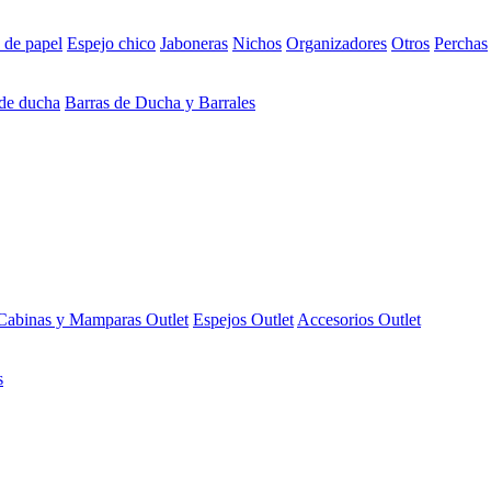
 de papel
Espejo chico
Jaboneras
Nichos
Organizadores
Otros
Perchas
 de ducha
Barras de Ducha y Barrales
Cabinas y Mamparas Outlet
Espejos Outlet
Accesorios Outlet
s