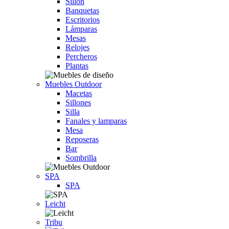
Sillón
Banquetas
Escritorios
Lámparas
Mesas
Relojes
Percheros
Plantas
Muebles Outdoor
Macetas
Sillones
Silla
Fanales y lamparas
Mesa
Reposeras
Bar
Sombrilla
SPA
SPA
Leicht
Tribu