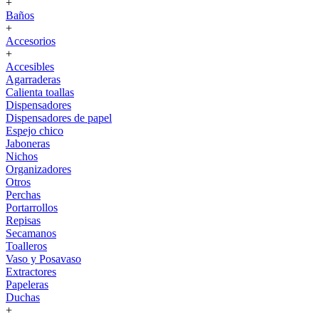
+
Baños
+
Accesorios
+
Accesibles
Agarraderas
Calienta toallas
Dispensadores
Dispensadores de papel
Espejo chico
Jaboneras
Nichos
Organizadores
Otros
Perchas
Portarrollos
Repisas
Secamanos
Toalleros
Vaso y Posavaso
Extractores
Papeleras
Duchas
+