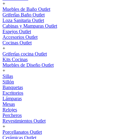
+
Muebles de Baño Outlet
Griferîas Baño Outlet
Loza Sanitaria Outlet
Cabinas y Mamparas Outlet
Espejos Outlet
Accesorios Outlet
Cocinas Outlet
+
Griferías cocina Outlet
Kits Cocinas
Muebles de Diseño Outlet
+
Sillas
Sillón
Banquetas
Escritorios
Lámparas
Mesas
Relojes
Percheros
Revestimientos Outlet
+
Porcellanatos Outlet
Cerámicas Outlet