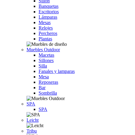
Sillón
Banquetas
Escritorios
Lámparas
Mesas
Relojes
Percheros
Plantas
Muebles Outdoor
Macetas
Sillones
Silla
Fanales y lamparas
Mesa
Reposeras
Bar
Sombrilla
SPA
SPA
Leicht
Tribu