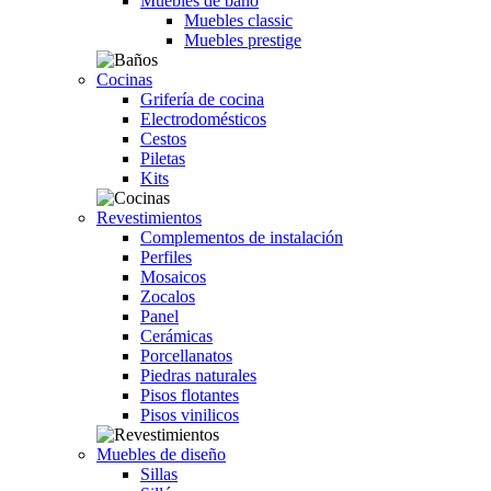
Muebles de baño
Muebles classic
Muebles prestige
Cocinas
Grifería de cocina
Electrodomésticos
Cestos
Piletas
Kits
Revestimientos
Complementos de instalación
Perfiles
Mosaicos
Zocalos
Panel
Cerámicas
Porcellanatos
Piedras naturales
Pisos flotantes
Pisos vinilicos
Muebles de diseño
Sillas