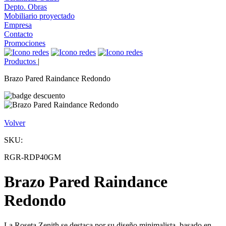
Depto. Obras
Mobiliario proyectado
Empresa
Contacto
Promociones
Productos
|
Brazo Pared Raindance Redondo
Volver
SKU:
RGR-RDP40GM
Brazo Pared Raindance
Redondo
La Roseta Zenith se destaca por su diseño minimalista, basado en