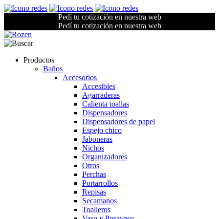
Pedí tu cotización en nuestra web
Pedí tu cotización en nuestra web
Productos
Baños
Accesorios
Accesibles
Agarraderas
Calienta toallas
Dispensadores
Dispensadores de papel
Espejo chico
Jaboneras
Nichos
Organizadores
Otros
Perchas
Portarrollos
Repisas
Secamanos
Toalleros
Vaso y Posavaso