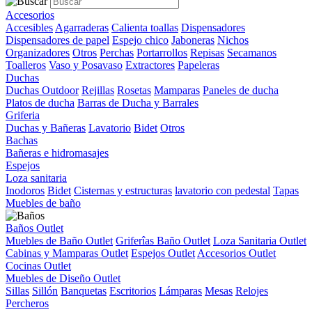
Accesorios
Accesibles
Agarraderas
Calienta toallas
Dispensadores
Dispensadores de papel
Espejo chico
Jaboneras
Nichos
Organizadores
Otros
Perchas
Portarrollos
Repisas
Secamanos
Toalleros
Vaso y Posavaso
Extractores
Papeleras
Duchas
Duchas Outdoor
Rejillas
Rosetas
Mamparas
Paneles de ducha
Platos de ducha
Barras de Ducha y Barrales
Griferia
Duchas y Bañeras
Lavatorio
Bidet
Otros
Bachas
Bañeras e hidromasajes
Espejos
Loza sanitaria
Inodoros
Bidet
Cisternas y estructuras
lavatorio con pedestal
Tapas
Muebles de baño
Baños Outlet
Muebles de Baño Outlet
Griferîas Baño Outlet
Loza Sanitaria Outlet
Cabinas y Mamparas Outlet
Espejos Outlet
Accesorios Outlet
Cocinas Outlet
Muebles de Diseño Outlet
Sillas
Sillón
Banquetas
Escritorios
Lámparas
Mesas
Relojes
Percheros