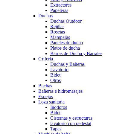
Extractores
Papeleras
Duchas
Duchas Outdoor
Rejillas
Rosetas
Mamparas
Paneles de ducha
Platos de ducha
Barras de Ducha y Barrales
Griferia
Duchas y Bañeras
Lavatorio
Bidet
Otros
Bachas
Bañeras e hidromasajes
Espejos
Loza sanitaria
Inodoros
Bidet
Cisternas y estructuras
lavatorio con pedestal
Tapas