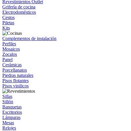
Revestimientos Outlet
Grifería de cocina
Electrodomésticos
Cestos
Piletas
Kits
Complementos de instalación
Perfiles
Mosaicos
Zocalos
Panel
Cerámicas
Porcellanatos
Piedras naturales
Pisos flotantes
Pisos vinilicos
Sillas
Sillón
Banquetas
Escritorios
Lámparas
Mesas
Relojes