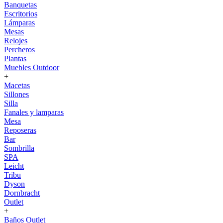
Banquetas
Escritorios
Lámparas
Mesas
Relojes
Percheros
Plantas
Muebles Outdoor
+
Macetas
Sillones
Silla
Fanales y lamparas
Mesa
Reposeras
Bar
Sombrilla
SPA
Leicht
Tribu
Dyson
Dornbracht
Outlet
+
Baños Outlet