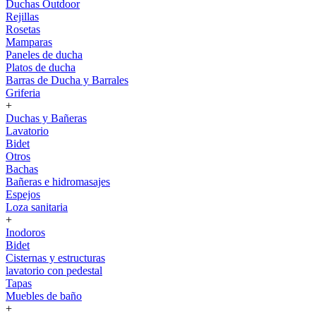
Duchas Outdoor
Rejillas
Rosetas
Mamparas
Paneles de ducha
Platos de ducha
Barras de Ducha y Barrales
Griferia
+
Duchas y Bañeras
Lavatorio
Bidet
Otros
Bachas
Bañeras e hidromasajes
Espejos
Loza sanitaria
+
Inodoros
Bidet
Cisternas y estructuras
lavatorio con pedestal
Tapas
Muebles de baño
+