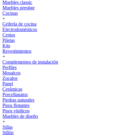
Muebles classic
Muebles prestige
Cocinas
+
Grifería de cocina
Electrodomésticos
Cestos
Piletas
Kits
Revestimientos
+
Complementos de instalación
Perfiles
Mosaicos
Zocalos
Panel
Cerámicas
Porcellanatos
Piedras naturales
Pisos flotantes
Pisos vinilicos
Muebles de diseño
+
Sillas
Sillón