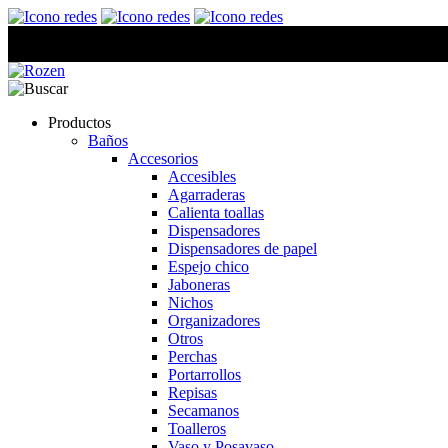
Productos
Baños
Accesorios
Accesibles
Agarraderas
Calienta toallas
Dispensadores
Dispensadores de papel
Espejo chico
Jaboneras
Nichos
Organizadores
Otros
Perchas
Portarrollos
Repisas
Secamanos
Toalleros
Vaso y Posavaso