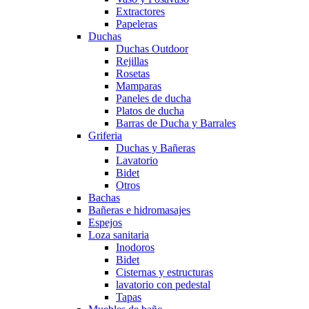
Extractores
Papeleras
Duchas
Duchas Outdoor
Rejillas
Rosetas
Mamparas
Paneles de ducha
Platos de ducha
Barras de Ducha y Barrales
Griferia
Duchas y Bañeras
Lavatorio
Bidet
Otros
Bachas
Bañeras e hidromasajes
Espejos
Loza sanitaria
Inodoros
Bidet
Cisternas y estructuras
lavatorio con pedestal
Tapas