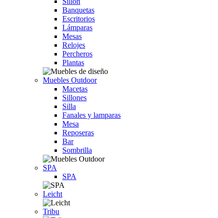
Sillón
Banquetas
Escritorios
Lámparas
Mesas
Relojes
Percheros
Plantas
Muebles Outdoor
Macetas
Sillones
Silla
Fanales y lamparas
Mesa
Reposeras
Bar
Sombrilla
SPA
SPA
Leicht
Tribu