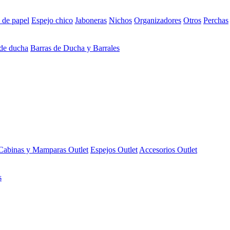
 de papel
Espejo chico
Jaboneras
Nichos
Organizadores
Otros
Perchas
 de ducha
Barras de Ducha y Barrales
Cabinas y Mamparas Outlet
Espejos Outlet
Accesorios Outlet
s