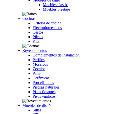
Muebles de baño
Muebles classic
Muebles prestige
Cocinas
Grifería de cocina
Electrodomésticos
Cestos
Piletas
Kits
Revestimientos
Complementos de instalación
Perfiles
Mosaicos
Zocalos
Panel
Cerámicas
Porcellanatos
Piedras naturales
Pisos flotantes
Pisos vinilicos
Muebles de diseño
Sillas