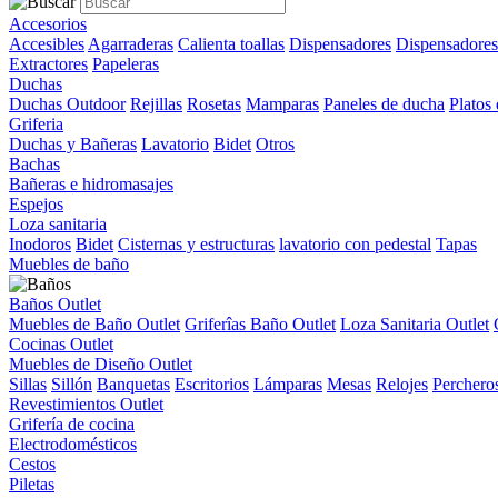
Accesorios
Accesibles
Agarraderas
Calienta toallas
Dispensadores
Dispensadores
Extractores
Papeleras
Duchas
Duchas Outdoor
Rejillas
Rosetas
Mamparas
Paneles de ducha
Platos
Griferia
Duchas y Bañeras
Lavatorio
Bidet
Otros
Bachas
Bañeras e hidromasajes
Espejos
Loza sanitaria
Inodoros
Bidet
Cisternas y estructuras
lavatorio con pedestal
Tapas
Muebles de baño
Baños Outlet
Muebles de Baño Outlet
Griferîas Baño Outlet
Loza Sanitaria Outlet
Cocinas Outlet
Muebles de Diseño Outlet
Sillas
Sillón
Banquetas
Escritorios
Lámparas
Mesas
Relojes
Perchero
Revestimientos Outlet
Grifería de cocina
Electrodomésticos
Cestos
Piletas