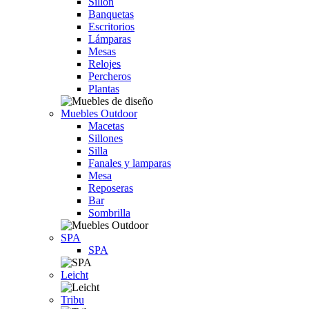
Sillón
Banquetas
Escritorios
Lámparas
Mesas
Relojes
Percheros
Plantas
Muebles Outdoor
Macetas
Sillones
Silla
Fanales y lamparas
Mesa
Reposeras
Bar
Sombrilla
SPA
SPA
Leicht
Tribu