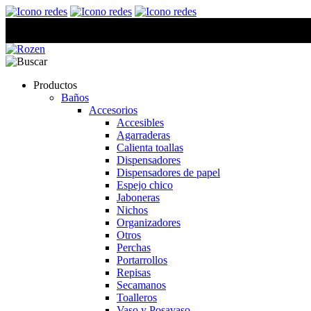
Productos
Baños
Accesorios
Accesibles
Agarraderas
Calienta toallas
Dispensadores
Dispensadores de papel
Espejo chico
Jaboneras
Nichos
Organizadores
Otros
Perchas
Portarrollos
Repisas
Secamanos
Toalleros
Vaso y Posavaso