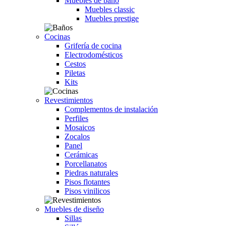
Muebles de baño
Muebles classic
Muebles prestige
Cocinas
Grifería de cocina
Electrodomésticos
Cestos
Piletas
Kits
Revestimientos
Complementos de instalación
Perfiles
Mosaicos
Zocalos
Panel
Cerámicas
Porcellanatos
Piedras naturales
Pisos flotantes
Pisos vinilicos
Muebles de diseño
Sillas