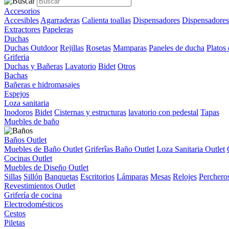
Accesorios
Accesibles
Agarraderas
Calienta toallas
Dispensadores
Dispensadores
Extractores
Papeleras
Duchas
Duchas Outdoor
Rejillas
Rosetas
Mamparas
Paneles de ducha
Platos
Griferia
Duchas y Bañeras
Lavatorio
Bidet
Otros
Bachas
Bañeras e hidromasajes
Espejos
Loza sanitaria
Inodoros
Bidet
Cisternas y estructuras
lavatorio con pedestal
Tapas
Muebles de baño
Baños Outlet
Muebles de Baño Outlet
Griferîas Baño Outlet
Loza Sanitaria Outlet
Cocinas Outlet
Muebles de Diseño Outlet
Sillas
Sillón
Banquetas
Escritorios
Lámparas
Mesas
Relojes
Perchero
Revestimientos Outlet
Grifería de cocina
Electrodomésticos
Cestos
Piletas