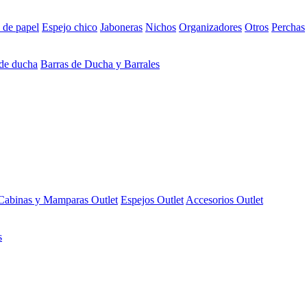
 de papel
Espejo chico
Jaboneras
Nichos
Organizadores
Otros
Perchas
 de ducha
Barras de Ducha y Barrales
Cabinas y Mamparas Outlet
Espejos Outlet
Accesorios Outlet
s