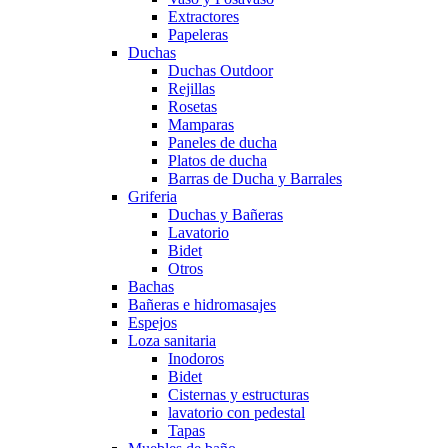
Extractores
Papeleras
Duchas
Duchas Outdoor
Rejillas
Rosetas
Mamparas
Paneles de ducha
Platos de ducha
Barras de Ducha y Barrales
Griferia
Duchas y Bañeras
Lavatorio
Bidet
Otros
Bachas
Bañeras e hidromasajes
Espejos
Loza sanitaria
Inodoros
Bidet
Cisternas y estructuras
lavatorio con pedestal
Tapas