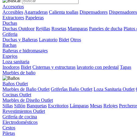
Accesorios
Accesibles
Agarraderas
Calienta toallas
Dispensadores
Dispensadores
Extractores
Papeleras
Duchas
Duchas Outdoor
Rejillas
Rosetas
Mamparas
Paneles de ducha
Platos
Griferia
Duchas y Bañeras
Lavatorio
Bidet
Otros
Bachas
Bañeras e hidromasajes
Espejos
Loza sanitaria
Inodoros
Bidet
Cisternas y estructuras
lavatorio con pedestal
Tapas
Muebles de baño
Baños Outlet
Muebles de Baño Outlet
Griferîas Baño Outlet
Loza Sanitaria Outlet
Cocinas Outlet
Muebles de Diseño Outlet
Sillas
Sillón
Banquetas
Escritorios
Lámparas
Mesas
Relojes
Perchero
Revestimientos Outlet
Grifería de cocina
Electrodomésticos
Cestos
Piletas