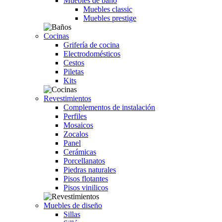
Muebles de baño
Muebles classic
Muebles prestige
Cocinas
Grifería de cocina
Electrodomésticos
Cestos
Piletas
Kits
Revestimientos
Complementos de instalación
Perfiles
Mosaicos
Zocalos
Panel
Cerámicas
Porcellanatos
Piedras naturales
Pisos flotantes
Pisos vinilicos
Muebles de diseño
Sillas