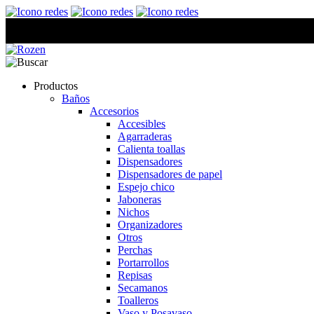
Productos
Baños
Accesorios
Accesibles
Agarraderas
Calienta toallas
Dispensadores
Dispensadores de papel
Espejo chico
Jaboneras
Nichos
Organizadores
Otros
Perchas
Portarrollos
Repisas
Secamanos
Toalleros
Vaso y Posavaso