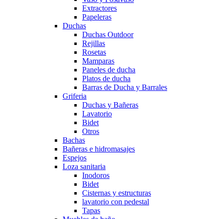
Extractores
Papeleras
Duchas
Duchas Outdoor
Rejillas
Rosetas
Mamparas
Paneles de ducha
Platos de ducha
Barras de Ducha y Barrales
Griferia
Duchas y Bañeras
Lavatorio
Bidet
Otros
Bachas
Bañeras e hidromasajes
Espejos
Loza sanitaria
Inodoros
Bidet
Cisternas y estructuras
lavatorio con pedestal
Tapas