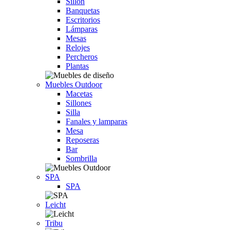
Sillón
Banquetas
Escritorios
Lámparas
Mesas
Relojes
Percheros
Plantas
Muebles Outdoor
Macetas
Sillones
Silla
Fanales y lamparas
Mesa
Reposeras
Bar
Sombrilla
SPA
SPA
Leicht
Tribu