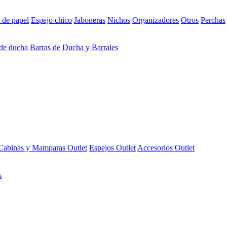
 de papel
Espejo chico
Jaboneras
Nichos
Organizadores
Otros
Perchas
 de ducha
Barras de Ducha y Barrales
Cabinas y Mamparas Outlet
Espejos Outlet
Accesorios Outlet
s