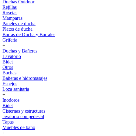
Duchas Outdoor
Rejillas
Rosetas
Mamparas
Paneles de ducha
Platos de ducha
Barras de Ducha y Barrales
Griferia
+
Duchas y Bañeras
Lavatorio
Bidet
Otros
Bachas
Bañeras e hidromasajes
Espejos
Loza sanitaria
+
Inodoros
Bidet
Cisternas y estructuras
lavatorio con pedestal
Tapas
Muebles de baño
+