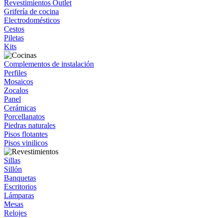
Revestimientos Outlet
Grifería de cocina
Electrodomésticos
Cestos
Piletas
Kits
Complementos de instalación
Perfiles
Mosaicos
Zocalos
Panel
Cerámicas
Porcellanatos
Piedras naturales
Pisos flotantes
Pisos vinilicos
Sillas
Sillón
Banquetas
Escritorios
Lámparas
Mesas
Relojes