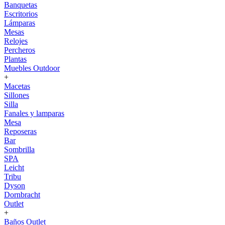
Banquetas
Escritorios
Lámparas
Mesas
Relojes
Percheros
Plantas
Muebles Outdoor
+
Macetas
Sillones
Silla
Fanales y lamparas
Mesa
Reposeras
Bar
Sombrilla
SPA
Leicht
Tribu
Dyson
Dornbracht
Outlet
+
Baños Outlet