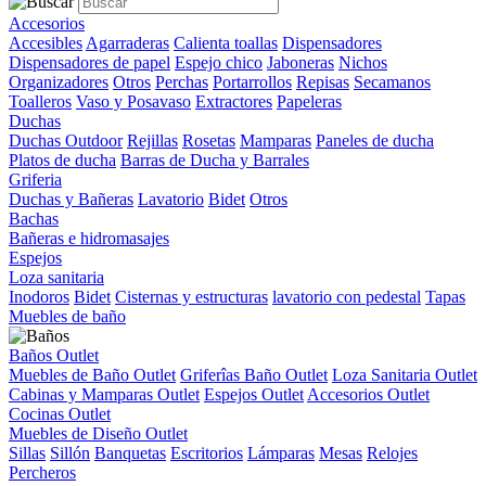
Accesorios
Accesibles
Agarraderas
Calienta toallas
Dispensadores
Dispensadores de papel
Espejo chico
Jaboneras
Nichos
Organizadores
Otros
Perchas
Portarrollos
Repisas
Secamanos
Toalleros
Vaso y Posavaso
Extractores
Papeleras
Duchas
Duchas Outdoor
Rejillas
Rosetas
Mamparas
Paneles de ducha
Platos de ducha
Barras de Ducha y Barrales
Griferia
Duchas y Bañeras
Lavatorio
Bidet
Otros
Bachas
Bañeras e hidromasajes
Espejos
Loza sanitaria
Inodoros
Bidet
Cisternas y estructuras
lavatorio con pedestal
Tapas
Muebles de baño
Baños Outlet
Muebles de Baño Outlet
Griferîas Baño Outlet
Loza Sanitaria Outlet
Cabinas y Mamparas Outlet
Espejos Outlet
Accesorios Outlet
Cocinas Outlet
Muebles de Diseño Outlet
Sillas
Sillón
Banquetas
Escritorios
Lámparas
Mesas
Relojes
Percheros