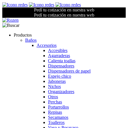
Pedí tu cotización en nuestra web
Pedí tu cotización en nuestra web
Productos
Baños
Accesorios
Accesibles
Agarraderas
Calienta toallas
Dispensadores
Dispensadores de papel
Espejo chico
Jaboneras
Nichos
Organizadores
Otros
Perchas
Portarrollos
Repisas
Secamanos
Toalleros
Vaso y Posavaso