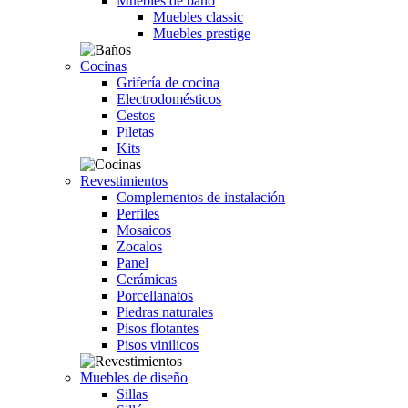
Muebles de baño
Muebles classic
Muebles prestige
Cocinas
Grifería de cocina
Electrodomésticos
Cestos
Piletas
Kits
Revestimientos
Complementos de instalación
Perfiles
Mosaicos
Zocalos
Panel
Cerámicas
Porcellanatos
Piedras naturales
Pisos flotantes
Pisos vinilicos
Muebles de diseño
Sillas