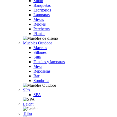
Sillón
Banquetas
Escritorios
Lámparas
Mesas
Relojes
Percheros
Plantas
Muebles Outdoor
Macetas
Sillones
Silla
Fanales y lamparas
Mesa
Reposeras
Bar
Sombrilla
SPA
SPA
Leicht
Tribu