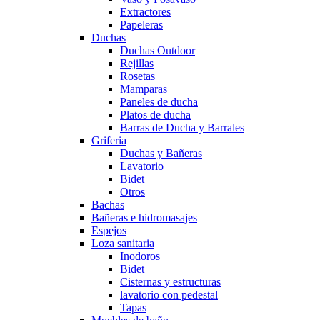
Extractores
Papeleras
Duchas
Duchas Outdoor
Rejillas
Rosetas
Mamparas
Paneles de ducha
Platos de ducha
Barras de Ducha y Barrales
Griferia
Duchas y Bañeras
Lavatorio
Bidet
Otros
Bachas
Bañeras e hidromasajes
Espejos
Loza sanitaria
Inodoros
Bidet
Cisternas y estructuras
lavatorio con pedestal
Tapas