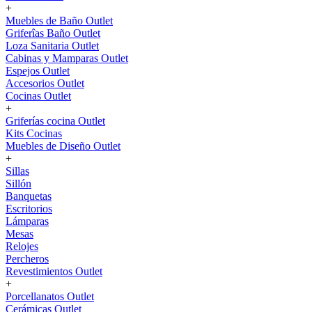
+
Muebles de Baño Outlet
Griferîas Baño Outlet
Loza Sanitaria Outlet
Cabinas y Mamparas Outlet
Espejos Outlet
Accesorios Outlet
Cocinas Outlet
+
Griferías cocina Outlet
Kits Cocinas
Muebles de Diseño Outlet
+
Sillas
Sillón
Banquetas
Escritorios
Lámparas
Mesas
Relojes
Percheros
Revestimientos Outlet
+
Porcellanatos Outlet
Cerámicas Outlet