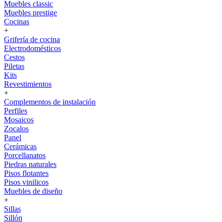
Muebles classic
Muebles prestige
Cocinas
+
Grifería de cocina
Electrodomésticos
Cestos
Piletas
Kits
Revestimientos
+
Complementos de instalación
Perfiles
Mosaicos
Zocalos
Panel
Cerámicas
Porcellanatos
Piedras naturales
Pisos flotantes
Pisos vinilicos
Muebles de diseño
+
Sillas
Sillón