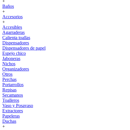
+
Baños
+
Accesorios
+
Accesibles
Agarraderas
Calienta toallas
Dispensadores
Dispensadores de papel
Espejo chico
Jaboneras
Nichos
Organizadores
Otros
Perchas
Portarrollos
Repisas
Secamanos
Toalleros
Vaso y Posavaso
Extractores
Papeleras
Duchas
+