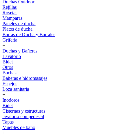
Duchas Outdoor
Rejillas
Rosetas
Mamparas
Paneles de ducha
Platos de ducha
Barras de Ducha y Barrales
Griferia
+
Duchas y Bañeras
Lavatorio
Bidet
Otros
Bachas
Bañeras e hidromasajes
Espejos
Loza sanitaria
+
Inodoros
Bidet
Cisternas y estructuras
lavatorio con pedestal
Tapas
Muebles de baño
+