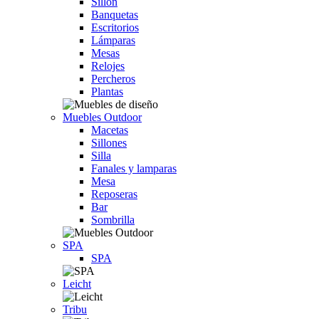
Sillón
Banquetas
Escritorios
Lámparas
Mesas
Relojes
Percheros
Plantas
Muebles Outdoor
Macetas
Sillones
Silla
Fanales y lamparas
Mesa
Reposeras
Bar
Sombrilla
SPA
SPA
Leicht
Tribu