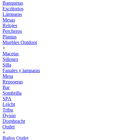
Banquetas
Escritorios
Lámparas
Mesas
Relojes
Percheros
Plantas
Muebles Outdoor
+
Macetas
Sillones
Silla
Fanales y lamparas
Mesa
Reposeras
Bar
Sombrilla
SPA
Leicht
Tribu
Dyson
Dornbracht
Outlet
+
Baños Outlet