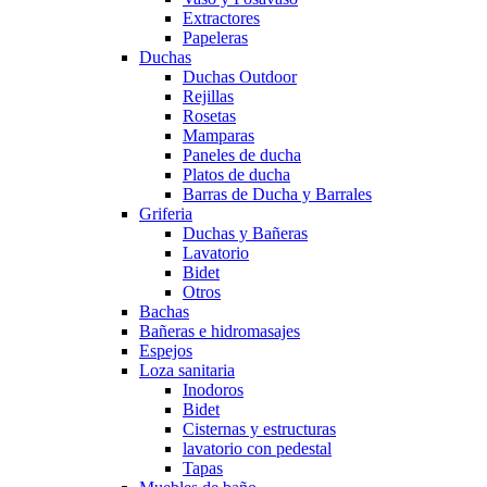
Extractores
Papeleras
Duchas
Duchas Outdoor
Rejillas
Rosetas
Mamparas
Paneles de ducha
Platos de ducha
Barras de Ducha y Barrales
Griferia
Duchas y Bañeras
Lavatorio
Bidet
Otros
Bachas
Bañeras e hidromasajes
Espejos
Loza sanitaria
Inodoros
Bidet
Cisternas y estructuras
lavatorio con pedestal
Tapas