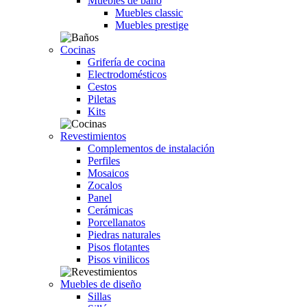
Muebles de baño
Muebles classic
Muebles prestige
Cocinas
Grifería de cocina
Electrodomésticos
Cestos
Piletas
Kits
Revestimientos
Complementos de instalación
Perfiles
Mosaicos
Zocalos
Panel
Cerámicas
Porcellanatos
Piedras naturales
Pisos flotantes
Pisos vinilicos
Muebles de diseño
Sillas