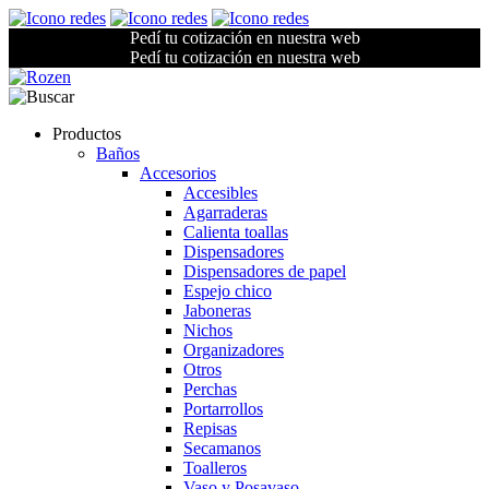
Pedí tu cotización en nuestra web
Pedí tu cotización en nuestra web
Productos
Baños
Accesorios
Accesibles
Agarraderas
Calienta toallas
Dispensadores
Dispensadores de papel
Espejo chico
Jaboneras
Nichos
Organizadores
Otros
Perchas
Portarrollos
Repisas
Secamanos
Toalleros
Vaso y Posavaso