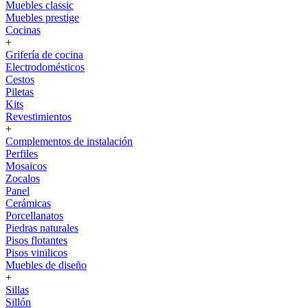
Muebles classic
Muebles prestige
Cocinas
+
Grifería de cocina
Electrodomésticos
Cestos
Piletas
Kits
Revestimientos
+
Complementos de instalación
Perfiles
Mosaicos
Zocalos
Panel
Cerámicas
Porcellanatos
Piedras naturales
Pisos flotantes
Pisos vinilicos
Muebles de diseño
+
Sillas
Sillón