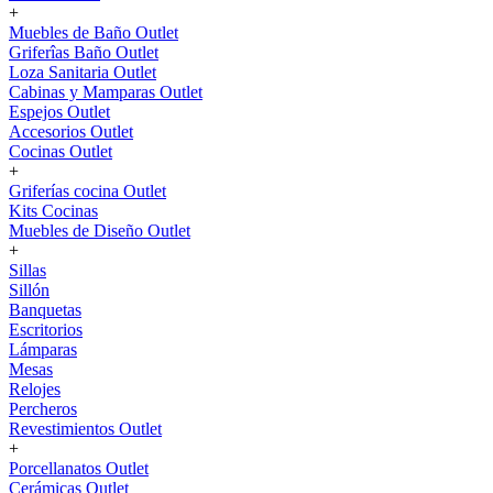
+
Muebles de Baño Outlet
Griferîas Baño Outlet
Loza Sanitaria Outlet
Cabinas y Mamparas Outlet
Espejos Outlet
Accesorios Outlet
Cocinas Outlet
+
Griferías cocina Outlet
Kits Cocinas
Muebles de Diseño Outlet
+
Sillas
Sillón
Banquetas
Escritorios
Lámparas
Mesas
Relojes
Percheros
Revestimientos Outlet
+
Porcellanatos Outlet
Cerámicas Outlet