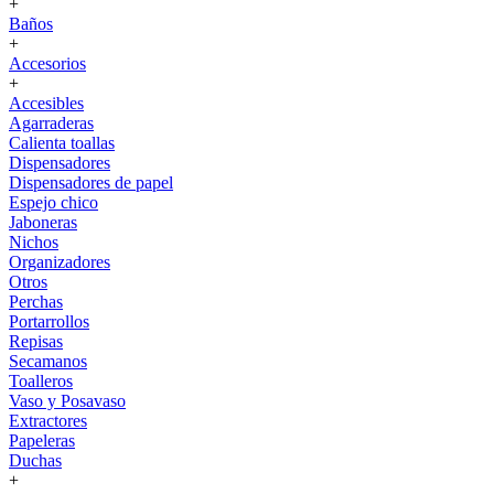
+
Baños
+
Accesorios
+
Accesibles
Agarraderas
Calienta toallas
Dispensadores
Dispensadores de papel
Espejo chico
Jaboneras
Nichos
Organizadores
Otros
Perchas
Portarrollos
Repisas
Secamanos
Toalleros
Vaso y Posavaso
Extractores
Papeleras
Duchas
+