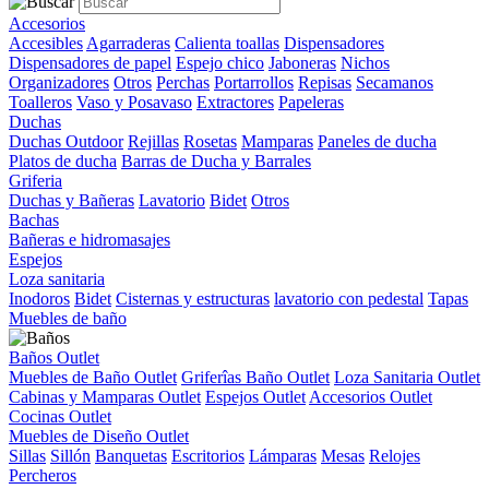
Accesorios
Accesibles
Agarraderas
Calienta toallas
Dispensadores
Dispensadores de papel
Espejo chico
Jaboneras
Nichos
Organizadores
Otros
Perchas
Portarrollos
Repisas
Secamanos
Toalleros
Vaso y Posavaso
Extractores
Papeleras
Duchas
Duchas Outdoor
Rejillas
Rosetas
Mamparas
Paneles de ducha
Platos de ducha
Barras de Ducha y Barrales
Griferia
Duchas y Bañeras
Lavatorio
Bidet
Otros
Bachas
Bañeras e hidromasajes
Espejos
Loza sanitaria
Inodoros
Bidet
Cisternas y estructuras
lavatorio con pedestal
Tapas
Muebles de baño
Baños Outlet
Muebles de Baño Outlet
Griferîas Baño Outlet
Loza Sanitaria Outlet
Cabinas y Mamparas Outlet
Espejos Outlet
Accesorios Outlet
Cocinas Outlet
Muebles de Diseño Outlet
Sillas
Sillón
Banquetas
Escritorios
Lámparas
Mesas
Relojes
Percheros