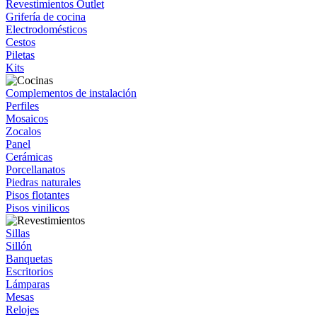
Revestimientos Outlet
Grifería de cocina
Electrodomésticos
Cestos
Piletas
Kits
Complementos de instalación
Perfiles
Mosaicos
Zocalos
Panel
Cerámicas
Porcellanatos
Piedras naturales
Pisos flotantes
Pisos vinilicos
Sillas
Sillón
Banquetas
Escritorios
Lámparas
Mesas
Relojes