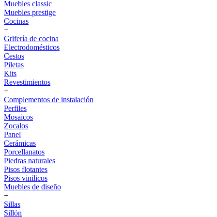
Muebles classic
Muebles prestige
Cocinas
+
Grifería de cocina
Electrodomésticos
Cestos
Piletas
Kits
Revestimientos
+
Complementos de instalación
Perfiles
Mosaicos
Zocalos
Panel
Cerámicas
Porcellanatos
Piedras naturales
Pisos flotantes
Pisos vinilicos
Muebles de diseño
+
Sillas
Sillón