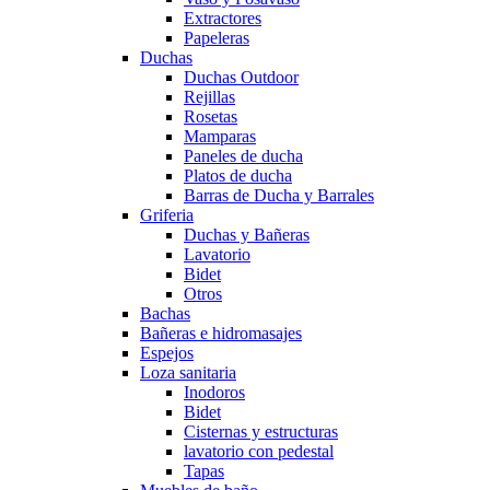
Extractores
Papeleras
Duchas
Duchas Outdoor
Rejillas
Rosetas
Mamparas
Paneles de ducha
Platos de ducha
Barras de Ducha y Barrales
Griferia
Duchas y Bañeras
Lavatorio
Bidet
Otros
Bachas
Bañeras e hidromasajes
Espejos
Loza sanitaria
Inodoros
Bidet
Cisternas y estructuras
lavatorio con pedestal
Tapas