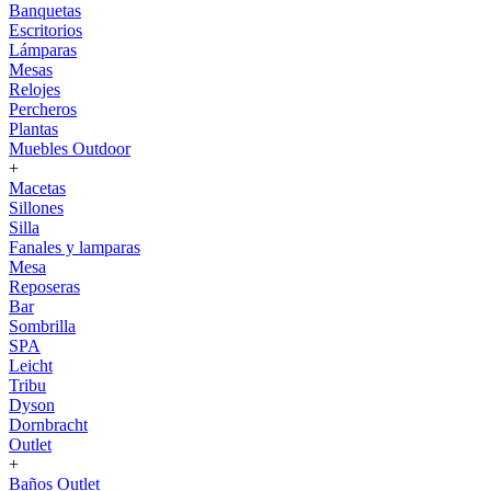
Banquetas
Escritorios
Lámparas
Mesas
Relojes
Percheros
Plantas
Muebles Outdoor
+
Macetas
Sillones
Silla
Fanales y lamparas
Mesa
Reposeras
Bar
Sombrilla
SPA
Leicht
Tribu
Dyson
Dornbracht
Outlet
+
Baños Outlet