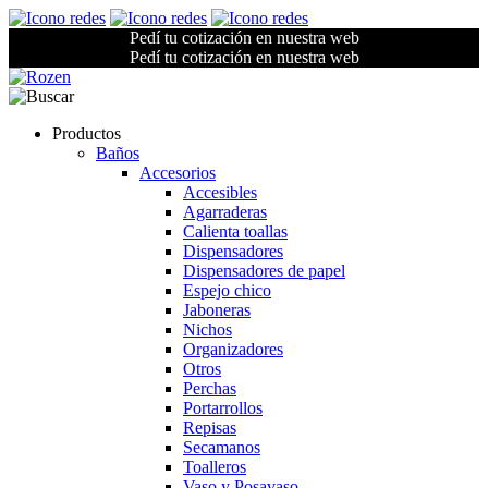
Pedí tu cotización en nuestra web
Pedí tu cotización en nuestra web
Productos
Baños
Accesorios
Accesibles
Agarraderas
Calienta toallas
Dispensadores
Dispensadores de papel
Espejo chico
Jaboneras
Nichos
Organizadores
Otros
Perchas
Portarrollos
Repisas
Secamanos
Toalleros
Vaso y Posavaso