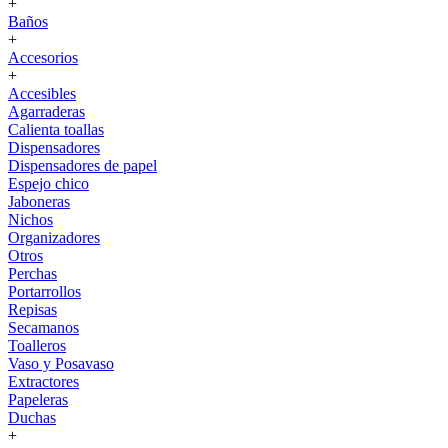
+
Baños
+
Accesorios
+
Accesibles
Agarraderas
Calienta toallas
Dispensadores
Dispensadores de papel
Espejo chico
Jaboneras
Nichos
Organizadores
Otros
Perchas
Portarrollos
Repisas
Secamanos
Toalleros
Vaso y Posavaso
Extractores
Papeleras
Duchas
+