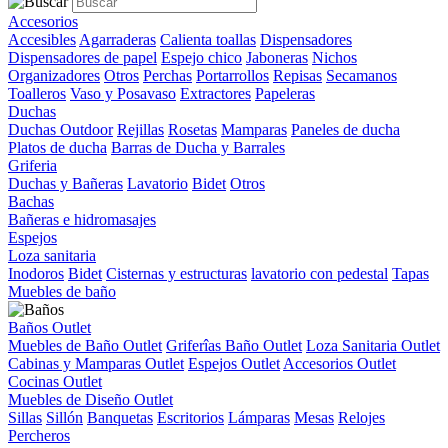
Accesorios
Accesibles
Agarraderas
Calienta toallas
Dispensadores
Dispensadores de papel
Espejo chico
Jaboneras
Nichos
Organizadores
Otros
Perchas
Portarrollos
Repisas
Secamanos
Toalleros
Vaso y Posavaso
Extractores
Papeleras
Duchas
Duchas Outdoor
Rejillas
Rosetas
Mamparas
Paneles de ducha
Platos de ducha
Barras de Ducha y Barrales
Griferia
Duchas y Bañeras
Lavatorio
Bidet
Otros
Bachas
Bañeras e hidromasajes
Espejos
Loza sanitaria
Inodoros
Bidet
Cisternas y estructuras
lavatorio con pedestal
Tapas
Muebles de baño
Baños Outlet
Muebles de Baño Outlet
Griferîas Baño Outlet
Loza Sanitaria Outlet
Cabinas y Mamparas Outlet
Espejos Outlet
Accesorios Outlet
Cocinas Outlet
Muebles de Diseño Outlet
Sillas
Sillón
Banquetas
Escritorios
Lámparas
Mesas
Relojes
Percheros