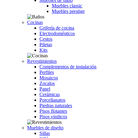
Muebles de baño
Muebles classic
Muebles prestige
Cocinas
Grifería de cocina
Electrodomésticos
Cestos
Piletas
Kits
Revestimientos
Complementos de instalación
Perfiles
Mosaicos
Zocalos
Panel
Cerámicas
Porcellanatos
Piedras naturales
Pisos flotantes
Pisos vinilicos
Muebles de diseño
Sillas