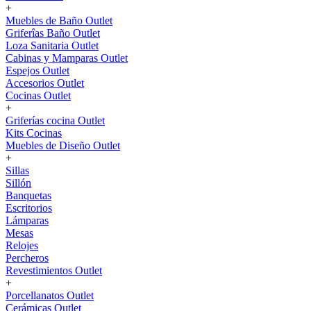
+
Muebles de Baño Outlet
Griferîas Baño Outlet
Loza Sanitaria Outlet
Cabinas y Mamparas Outlet
Espejos Outlet
Accesorios Outlet
Cocinas Outlet
+
Griferías cocina Outlet
Kits Cocinas
Muebles de Diseño Outlet
+
Sillas
Sillón
Banquetas
Escritorios
Lámparas
Mesas
Relojes
Percheros
Revestimientos Outlet
+
Porcellanatos Outlet
Cerámicas Outlet