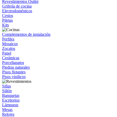
Revestimientos Outlet
Grifería de cocina
Electrodomésticos
Cestos
Piletas
Kits
Complementos de instalación
Perfiles
Mosaicos
Zocalos
Panel
Cerámicas
Porcellanatos
Piedras naturales
Pisos flotantes
Pisos vinilicos
Sillas
Sillón
Banquetas
Escritorios
Lámparas
Mesas
Relojes