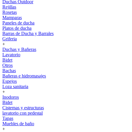
Duchas Outdoor
Rejillas
Rosetas
Mamparas
Paneles de ducha
Platos de ducha
Barras de Ducha y Barrales
Griferia
+
Duchas y Bañeras
Lavatorio
Bidet
Otros
Bachas
Bañeras e hidromasajes
Espejos
Loza sanitaria
+
Inodoros
Bidet
Cisternas y estructuras
lavatorio con pedestal
Tapas
Muebles de baño
+