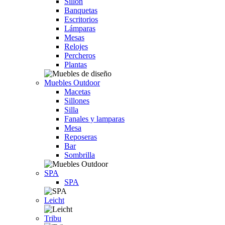
Sillón
Banquetas
Escritorios
Lámparas
Mesas
Relojes
Percheros
Plantas
Muebles Outdoor
Macetas
Sillones
Silla
Fanales y lamparas
Mesa
Reposeras
Bar
Sombrilla
SPA
SPA
Leicht
Tribu