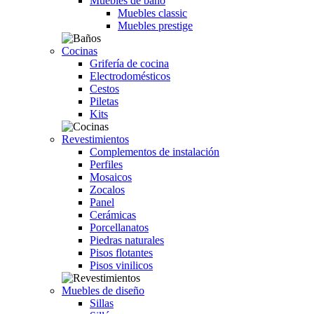
Muebles de baño
Muebles classic
Muebles prestige
Cocinas
Grifería de cocina
Electrodomésticos
Cestos
Piletas
Kits
Revestimientos
Complementos de instalación
Perfiles
Mosaicos
Zocalos
Panel
Cerámicas
Porcellanatos
Piedras naturales
Pisos flotantes
Pisos vinilicos
Muebles de diseño
Sillas