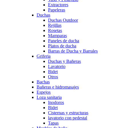
Extractores
Papeleras
Duchas
Duchas Outdoor
Rejillas
Rosetas
Mamparas
Paneles de ducha
Platos de ducha
Barras de Ducha y Barrales
Griferia
Duchas y Bañeras
Lavatorio
Bidet
Otros
Bachas
Bañeras e hidromasajes
Espejos
Loza sanitaria
Inodoros
Bidet
Cisternas y estructuras
lavatorio con pedestal
Tapas