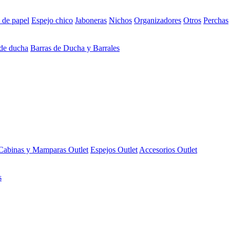
 de papel
Espejo chico
Jaboneras
Nichos
Organizadores
Otros
Perchas
 de ducha
Barras de Ducha y Barrales
Cabinas y Mamparas Outlet
Espejos Outlet
Accesorios Outlet
s