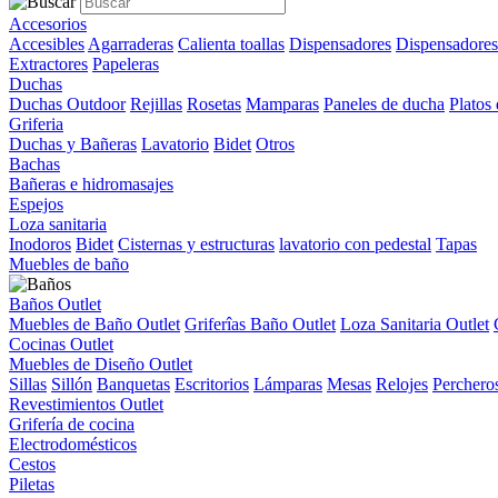
Accesorios
Accesibles
Agarraderas
Calienta toallas
Dispensadores
Dispensadores
Extractores
Papeleras
Duchas
Duchas Outdoor
Rejillas
Rosetas
Mamparas
Paneles de ducha
Platos
Griferia
Duchas y Bañeras
Lavatorio
Bidet
Otros
Bachas
Bañeras e hidromasajes
Espejos
Loza sanitaria
Inodoros
Bidet
Cisternas y estructuras
lavatorio con pedestal
Tapas
Muebles de baño
Baños Outlet
Muebles de Baño Outlet
Griferîas Baño Outlet
Loza Sanitaria Outlet
Cocinas Outlet
Muebles de Diseño Outlet
Sillas
Sillón
Banquetas
Escritorios
Lámparas
Mesas
Relojes
Perchero
Revestimientos Outlet
Grifería de cocina
Electrodomésticos
Cestos
Piletas