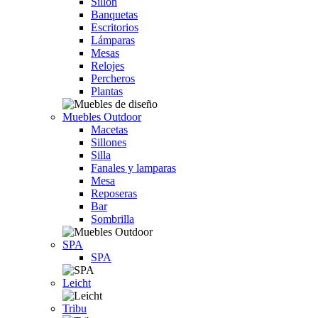
Sillón
Banquetas
Escritorios
Lámparas
Mesas
Relojes
Percheros
Plantas
Muebles Outdoor
Macetas
Sillones
Silla
Fanales y lamparas
Mesa
Reposeras
Bar
Sombrilla
SPA
SPA
Leicht
Tribu