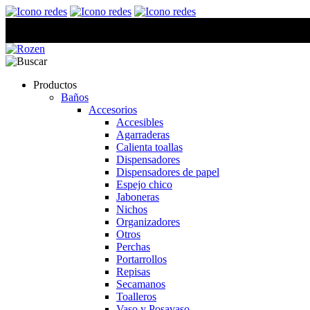
Productos
Baños
Accesorios
Accesibles
Agarraderas
Calienta toallas
Dispensadores
Dispensadores de papel
Espejo chico
Jaboneras
Nichos
Organizadores
Otros
Perchas
Portarrollos
Repisas
Secamanos
Toalleros
Vaso y Posavaso