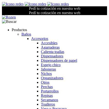
Pedí tu cotización en nuestra web
Pedí tu cotización en nuestra web
Productos
Baños
Accesorios
Accesibles
Agarraderas
Calienta toallas
Dispensadores
Dispensadores de papel
Espejo chico
Jaboneras
Nichos
Organizadores
Otros
Perchas
Portarrollos
Repisas
Secamanos
Toalleros
Vaso y Posavaso