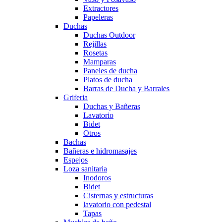
Extractores
Papeleras
Duchas
Duchas Outdoor
Rejillas
Rosetas
Mamparas
Paneles de ducha
Platos de ducha
Barras de Ducha y Barrales
Griferia
Duchas y Bañeras
Lavatorio
Bidet
Otros
Bachas
Bañeras e hidromasajes
Espejos
Loza sanitaria
Inodoros
Bidet
Cisternas y estructuras
lavatorio con pedestal
Tapas