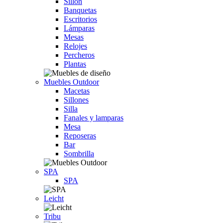
Sillón
Banquetas
Escritorios
Lámparas
Mesas
Relojes
Percheros
Plantas
Muebles Outdoor
Macetas
Sillones
Silla
Fanales y lamparas
Mesa
Reposeras
Bar
Sombrilla
SPA
SPA
Leicht
Tribu