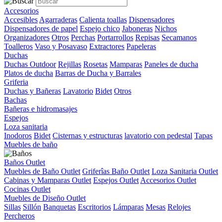
Accesorios
Accesibles
Agarraderas
Calienta toallas
Dispensadores
Dispensadores de papel
Espejo chico
Jaboneras
Nichos
Organizadores
Otros
Perchas
Portarrollos
Repisas
Secamanos
Toalleros
Vaso y Posavaso
Extractores
Papeleras
Duchas
Duchas Outdoor
Rejillas
Rosetas
Mamparas
Paneles de ducha
Platos de ducha
Barras de Ducha y Barrales
Griferia
Duchas y Bañeras
Lavatorio
Bidet
Otros
Bachas
Bañeras e hidromasajes
Espejos
Loza sanitaria
Inodoros
Bidet
Cisternas y estructuras
lavatorio con pedestal
Tapas
Muebles de baño
Baños Outlet
Muebles de Baño Outlet
Griferîas Baño Outlet
Loza Sanitaria Outlet
Cabinas y Mamparas Outlet
Espejos Outlet
Accesorios Outlet
Cocinas Outlet
Muebles de Diseño Outlet
Sillas
Sillón
Banquetas
Escritorios
Lámparas
Mesas
Relojes
Percheros