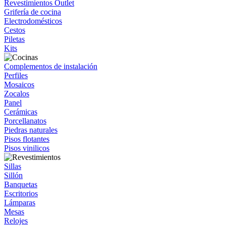
Revestimientos Outlet
Grifería de cocina
Electrodomésticos
Cestos
Piletas
Kits
Complementos de instalación
Perfiles
Mosaicos
Zocalos
Panel
Cerámicas
Porcellanatos
Piedras naturales
Pisos flotantes
Pisos vinilicos
Sillas
Sillón
Banquetas
Escritorios
Lámparas
Mesas
Relojes