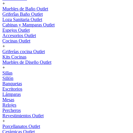
+
Muebles de Baño Outlet
Griferîas Baño Outlet
Loza Sanitaria Outlet
Cabinas y Mamparas Outlet
Espejos Outlet
Accesorios Outlet
Cocinas Outlet
+
Griferías cocina Outlet
Kits Cocinas
Muebles de Diseño Outlet
+
Sillas
Sillón
Banquetas
Escritorios
Lámparas
Mesas
Relojes
Percheros
Revestimientos Outlet
+
Porcellanatos Outlet
Cerámicas Outlet