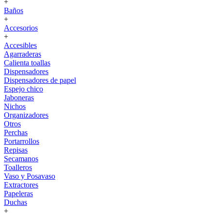
+
Baños
+
Accesorios
+
Accesibles
Agarraderas
Calienta toallas
Dispensadores
Dispensadores de papel
Espejo chico
Jaboneras
Nichos
Organizadores
Otros
Perchas
Portarrollos
Repisas
Secamanos
Toalleros
Vaso y Posavaso
Extractores
Papeleras
Duchas
+