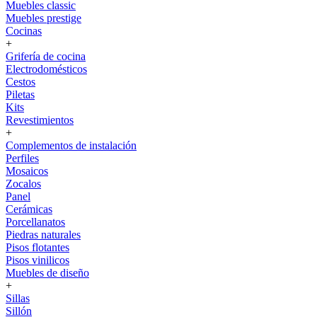
Muebles classic
Muebles prestige
Cocinas
+
Grifería de cocina
Electrodomésticos
Cestos
Piletas
Kits
Revestimientos
+
Complementos de instalación
Perfiles
Mosaicos
Zocalos
Panel
Cerámicas
Porcellanatos
Piedras naturales
Pisos flotantes
Pisos vinilicos
Muebles de diseño
+
Sillas
Sillón