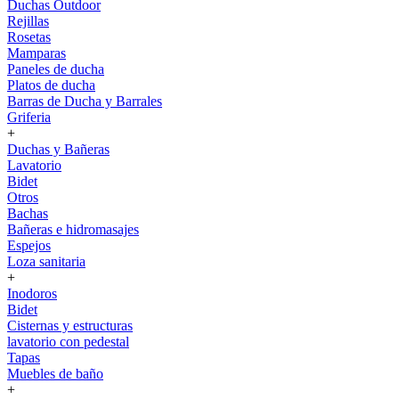
Duchas Outdoor
Rejillas
Rosetas
Mamparas
Paneles de ducha
Platos de ducha
Barras de Ducha y Barrales
Griferia
+
Duchas y Bañeras
Lavatorio
Bidet
Otros
Bachas
Bañeras e hidromasajes
Espejos
Loza sanitaria
+
Inodoros
Bidet
Cisternas y estructuras
lavatorio con pedestal
Tapas
Muebles de baño
+