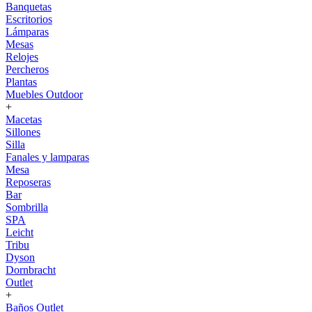
Banquetas
Escritorios
Lámparas
Mesas
Relojes
Percheros
Plantas
Muebles Outdoor
+
Macetas
Sillones
Silla
Fanales y lamparas
Mesa
Reposeras
Bar
Sombrilla
SPA
Leicht
Tribu
Dyson
Dornbracht
Outlet
+
Baños Outlet