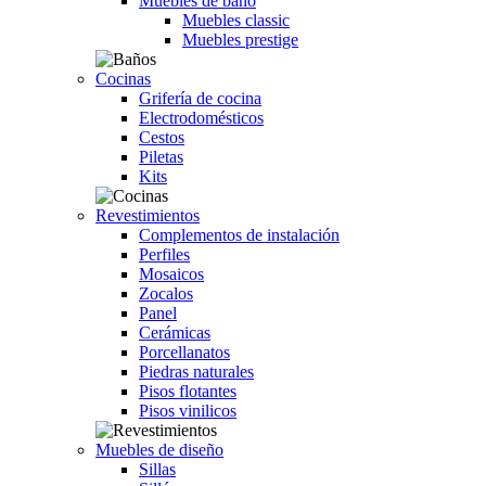
Muebles de baño
Muebles classic
Muebles prestige
Cocinas
Grifería de cocina
Electrodomésticos
Cestos
Piletas
Kits
Revestimientos
Complementos de instalación
Perfiles
Mosaicos
Zocalos
Panel
Cerámicas
Porcellanatos
Piedras naturales
Pisos flotantes
Pisos vinilicos
Muebles de diseño
Sillas