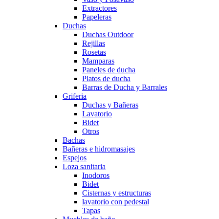
Extractores
Papeleras
Duchas
Duchas Outdoor
Rejillas
Rosetas
Mamparas
Paneles de ducha
Platos de ducha
Barras de Ducha y Barrales
Griferia
Duchas y Bañeras
Lavatorio
Bidet
Otros
Bachas
Bañeras e hidromasajes
Espejos
Loza sanitaria
Inodoros
Bidet
Cisternas y estructuras
lavatorio con pedestal
Tapas