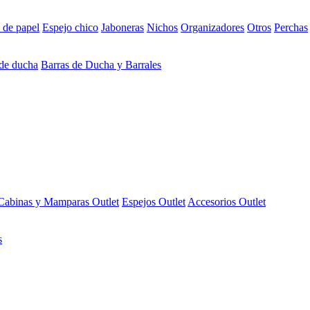
 de papel
Espejo chico
Jaboneras
Nichos
Organizadores
Otros
Perchas
 de ducha
Barras de Ducha y Barrales
Cabinas y Mamparas Outlet
Espejos Outlet
Accesorios Outlet
s