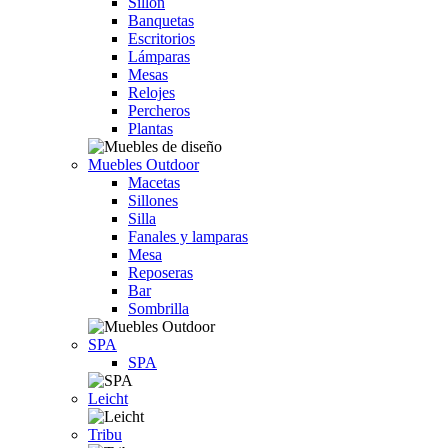
Sillón
Banquetas
Escritorios
Lámparas
Mesas
Relojes
Percheros
Plantas
Muebles Outdoor
Macetas
Sillones
Silla
Fanales y lamparas
Mesa
Reposeras
Bar
Sombrilla
SPA
SPA
Leicht
Tribu