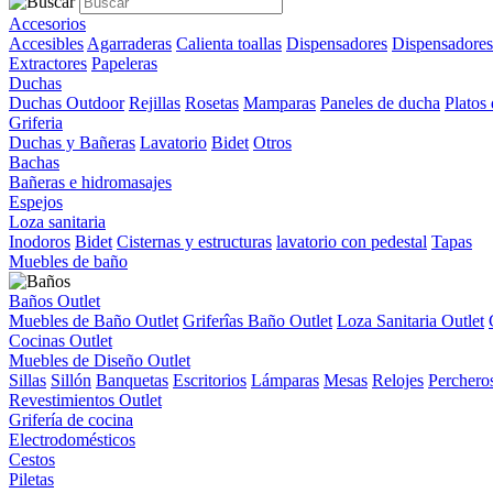
Accesorios
Accesibles
Agarraderas
Calienta toallas
Dispensadores
Dispensadores
Extractores
Papeleras
Duchas
Duchas Outdoor
Rejillas
Rosetas
Mamparas
Paneles de ducha
Platos
Griferia
Duchas y Bañeras
Lavatorio
Bidet
Otros
Bachas
Bañeras e hidromasajes
Espejos
Loza sanitaria
Inodoros
Bidet
Cisternas y estructuras
lavatorio con pedestal
Tapas
Muebles de baño
Baños Outlet
Muebles de Baño Outlet
Griferîas Baño Outlet
Loza Sanitaria Outlet
Cocinas Outlet
Muebles de Diseño Outlet
Sillas
Sillón
Banquetas
Escritorios
Lámparas
Mesas
Relojes
Perchero
Revestimientos Outlet
Grifería de cocina
Electrodomésticos
Cestos
Piletas