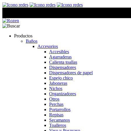
Productos
Baños
Accesorios
Accesibles
Agarraderas
Calienta toallas
Dispensadores
Dispensadores de papel
Espejo chico
Jaboneras
Nichos
Organizadores
Otros
Perchas
Portarrollos
Repisas
Secamanos
Toalleros
Vaso y Posavaso