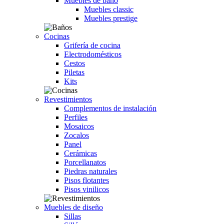
Muebles de baño
Muebles classic
Muebles prestige
Cocinas
Grifería de cocina
Electrodomésticos
Cestos
Piletas
Kits
Revestimientos
Complementos de instalación
Perfiles
Mosaicos
Zocalos
Panel
Cerámicas
Porcellanatos
Piedras naturales
Pisos flotantes
Pisos vinilicos
Muebles de diseño
Sillas