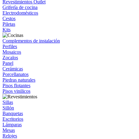
Revestimientos Outlet
Grifería de cocina
Electrodomésticos
Cestos
Piletas
Kits
Complementos de instalación
Perfiles
Mosaicos
Zocalos
Panel
Cerámicas
Porcellanatos
Piedras naturales
Pisos flotantes
Pisos vinilicos
Sillas
Sillón
Banquetas
Escritorios
Lámparas
Mesas
Relojes