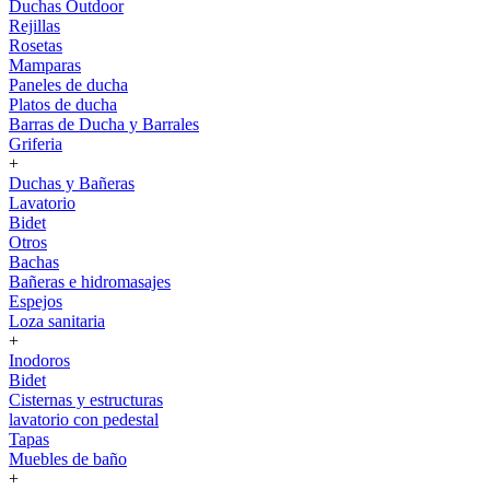
Duchas Outdoor
Rejillas
Rosetas
Mamparas
Paneles de ducha
Platos de ducha
Barras de Ducha y Barrales
Griferia
+
Duchas y Bañeras
Lavatorio
Bidet
Otros
Bachas
Bañeras e hidromasajes
Espejos
Loza sanitaria
+
Inodoros
Bidet
Cisternas y estructuras
lavatorio con pedestal
Tapas
Muebles de baño
+