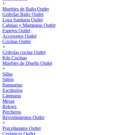
+
Muebles de Baño Outlet
Griferîas Baño Outlet
Loza Sanitaria Outlet
Cabinas y Mamparas Outlet
Espejos Outlet
Accesorios Outlet
Cocinas Outlet
+
Griferías cocina Outlet
Kits Cocinas
Muebles de Diseño Outlet
+
Sillas
Sillón
Banquetas
Escritorios
Lámparas
Mesas
Relojes
Percheros
Revestimientos Outlet
+
Porcellanatos Outlet
Cerámicas Outlet