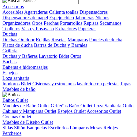
Accesorios
Accesibles
Agarraderas
Calienta toallas
Dispensadores
Dispensadores de papel
Espejo chico
Jaboneras
Nichos
Organizadores
Otros
Perchas
Portarrollos
Repisas
Secamanos
Toalleros
Vaso y Posavaso
Extractores
Papeleras
Duchas
Duchas Outdoor
Rejillas
Rosetas
Mamparas
Paneles de ducha
Platos de ducha
Barras de Ducha y Barrales
Griferia
Duchas y Bañeras
Lavatorio
Bidet
Otros
Bachas
Bañeras e hidromasajes
Espejos
Loza sanitaria
Inodoros
Bidet
Cisternas y estructuras
lavatorio con pedestal
Tapas
Muebles de baño
Baños Outlet
Muebles de Baño Outlet
Griferîas Baño Outlet
Loza Sanitaria Outlet
Cabinas y Mamparas Outlet
Espejos Outlet
Accesorios Outlet
Cocinas Outlet
Muebles de Diseño Outlet
Sillas
Sillón
Banquetas
Escritorios
Lámparas
Mesas
Relojes
Percheros