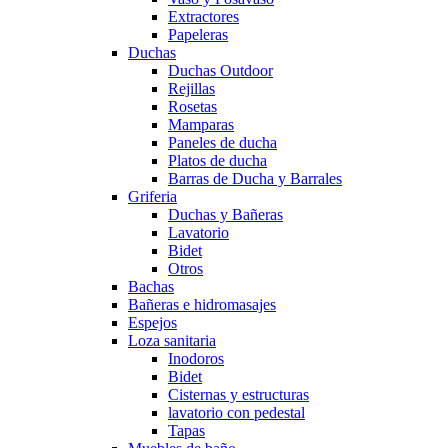
Extractores
Papeleras
Duchas
Duchas Outdoor
Rejillas
Rosetas
Mamparas
Paneles de ducha
Platos de ducha
Barras de Ducha y Barrales
Griferia
Duchas y Bañeras
Lavatorio
Bidet
Otros
Bachas
Bañeras e hidromasajes
Espejos
Loza sanitaria
Inodoros
Bidet
Cisternas y estructuras
lavatorio con pedestal
Tapas