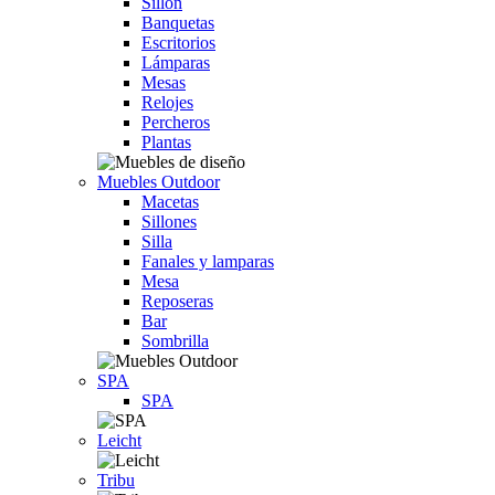
Sillón
Banquetas
Escritorios
Lámparas
Mesas
Relojes
Percheros
Plantas
Muebles Outdoor
Macetas
Sillones
Silla
Fanales y lamparas
Mesa
Reposeras
Bar
Sombrilla
SPA
SPA
Leicht
Tribu