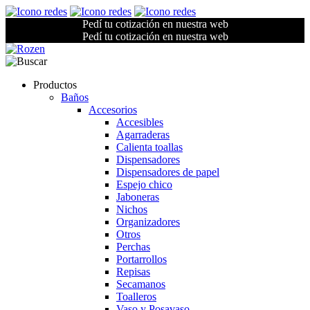
Pedí tu cotización en nuestra web
Pedí tu cotización en nuestra web
Productos
Baños
Accesorios
Accesibles
Agarraderas
Calienta toallas
Dispensadores
Dispensadores de papel
Espejo chico
Jaboneras
Nichos
Organizadores
Otros
Perchas
Portarrollos
Repisas
Secamanos
Toalleros
Vaso y Posavaso