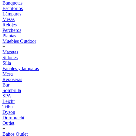
Banquetas
Escritorios
Lámparas
Mesas
Relojes
Percheros
Plantas
Muebles Outdoor
+
Macetas
Sillones
Silla
Fanales y lamparas
Mesa
Reposeras
Bar
Sombrilla
SPA
Leicht
Tribu
Dyson
Dornbracht
Outlet
+
Baños Outlet