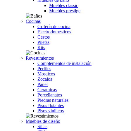
Muebles de baño
Muebles classic
Muebles prestige
Cocinas
Grifería de cocina
Electrodomésticos
Cestos
Piletas
Kits
Revestimientos
Complementos de instalación
Perfiles
Mosaicos
Zocalos
Panel
Cerámicas
Porcellanatos
Piedras naturales
Pisos flotantes
Pisos vinilicos
Muebles de diseño
Sillas