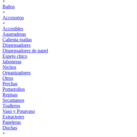
+
Baños
+
Accesorios
+
Accesibles
Agarraderas
Calienta toallas
Dispensadores
Dispensadores de papel
Espejo chico
Jaboneras
Nichos
Organizadores
Otros
Perchas
Portarrollos
Repisas
Secamanos
Toalleros
Vaso y Posavaso
Extractores
Papeleras
Duchas
+