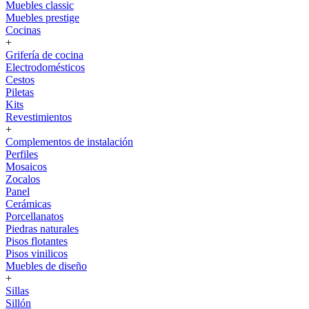
Muebles classic
Muebles prestige
Cocinas
+
Grifería de cocina
Electrodomésticos
Cestos
Piletas
Kits
Revestimientos
+
Complementos de instalación
Perfiles
Mosaicos
Zocalos
Panel
Cerámicas
Porcellanatos
Piedras naturales
Pisos flotantes
Pisos vinilicos
Muebles de diseño
+
Sillas
Sillón