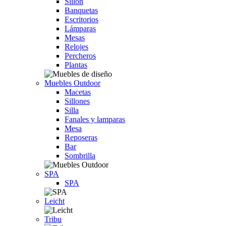
Sillón
Banquetas
Escritorios
Lámparas
Mesas
Relojes
Percheros
Plantas
Muebles Outdoor
Macetas
Sillones
Silla
Fanales y lamparas
Mesa
Reposeras
Bar
Sombrilla
SPA
SPA
Leicht
Tribu