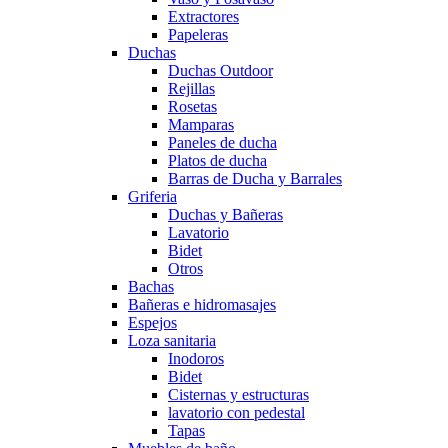
Extractores
Papeleras
Duchas
Duchas Outdoor
Rejillas
Rosetas
Mamparas
Paneles de ducha
Platos de ducha
Barras de Ducha y Barrales
Griferia
Duchas y Bañeras
Lavatorio
Bidet
Otros
Bachas
Bañeras e hidromasajes
Espejos
Loza sanitaria
Inodoros
Bidet
Cisternas y estructuras
lavatorio con pedestal
Tapas