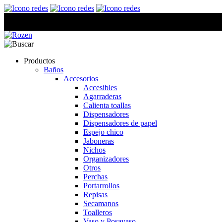
Productos
Baños
Accesorios
Accesibles
Agarraderas
Calienta toallas
Dispensadores
Dispensadores de papel
Espejo chico
Jaboneras
Nichos
Organizadores
Otros
Perchas
Portarrollos
Repisas
Secamanos
Toalleros
Vaso y Posavaso