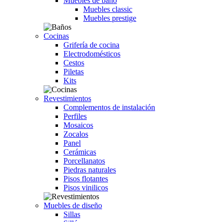
Muebles de baño
Muebles classic
Muebles prestige
Cocinas
Grifería de cocina
Electrodomésticos
Cestos
Piletas
Kits
Revestimientos
Complementos de instalación
Perfiles
Mosaicos
Zocalos
Panel
Cerámicas
Porcellanatos
Piedras naturales
Pisos flotantes
Pisos vinilicos
Muebles de diseño
Sillas