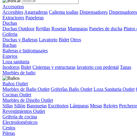
Accesorios
Accesibles
Agarraderas
Calienta toallas
Dispensadores
Dispensadores
Extractores
Papeleras
Duchas
Duchas Outdoor
Rejillas
Rosetas
Mamparas
Paneles de ducha
Platos
Griferia
Duchas y Bañeras
Lavatorio
Bidet
Otros
Bachas
Bañeras e hidromasajes
Espejos
Loza sanitaria
Inodoros
Bidet
Cisternas y estructuras
lavatorio con pedestal
Tapas
Muebles de baño
Baños Outlet
Muebles de Baño Outlet
Griferîas Baño Outlet
Loza Sanitaria Outlet
Cocinas Outlet
Muebles de Diseño Outlet
Sillas
Sillón
Banquetas
Escritorios
Lámparas
Mesas
Relojes
Perchero
Revestimientos Outlet
Grifería de cocina
Electrodomésticos
Cestos
Piletas