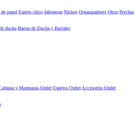
 de papel
Espejo chico
Jaboneras
Nichos
Organizadores
Otros
Perchas
 de ducha
Barras de Ducha y Barrales
Cabinas y Mamparas Outlet
Espejos Outlet
Accesorios Outlet
s