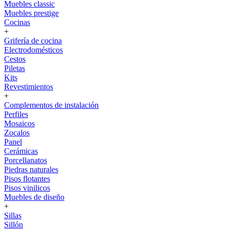
Muebles classic
Muebles prestige
Cocinas
+
Grifería de cocina
Electrodomésticos
Cestos
Piletas
Kits
Revestimientos
+
Complementos de instalación
Perfiles
Mosaicos
Zocalos
Panel
Cerámicas
Porcellanatos
Piedras naturales
Pisos flotantes
Pisos vinilicos
Muebles de diseño
+
Sillas
Sillón