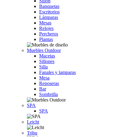
Sillón
Banquetas
Escritorios
Lámparas
Mesas
Relojes
Percheros
Plantas
Muebles Outdoor
Macetas
Sillones
Silla
Fanales y lamparas
Mesa
Reposeras
Bar
Sombrilla
SPA
SPA
Leicht
Tribu