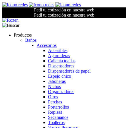
Pedí tu cotización en nuestra web
Pedí tu cotización en nuestra web
Productos
Baños
Accesorios
Accesibles
Agarraderas
Calienta toallas
Dispensadores
Dispensadores de papel
Espejo chico
Jaboneras
Nichos
Organizadores
Otros
Perchas
Portarrollos
Repisas
Secamanos
Toalleros
Vaso y Posavaso