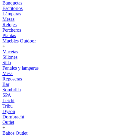
Banquetas
Escritorios
Lámparas
Mesas
Relojes
Percheros
Plantas
Muebles Outdoor
+
Macetas
Sillones
Silla
Fanales y lamparas
Mesa
Reposeras
Bar
Sombrilla
SPA
Leicht
Tribu
Dyson
Dornbracht
Outlet
+
Baños Outlet