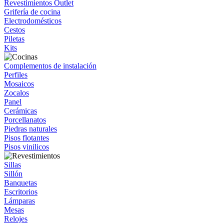
Revestimientos Outlet
Grifería de cocina
Electrodomésticos
Cestos
Piletas
Kits
Complementos de instalación
Perfiles
Mosaicos
Zocalos
Panel
Cerámicas
Porcellanatos
Piedras naturales
Pisos flotantes
Pisos vinilicos
Sillas
Sillón
Banquetas
Escritorios
Lámparas
Mesas
Relojes