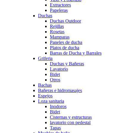
Extractores
Papeleras
Duchas
Duchas Outdoor
Rejillas
Rosetas
Mamparas
Paneles de ducha
Platos de ducha
Barras de Ducha y Barrales
Griferia
Duchas y Bañeras
Lavatorio
Bidet
Otros
Bachas
Bañeras e hidromasajes
Espejos
Loza sanitaria
Inodoros
Bidet
Cisternas y estructuras
lavatorio con pedestal
Tapas