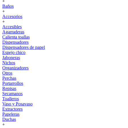
+
Baños
+
Accesorios
+
Accesibles
Agarraderas
Calienta toallas
Dispensadores
Dispensadores de papel
Espejo chico
Jaboneras
Nichos
Organizadores
Otros
Perchas
Portarrollos
Repisas
Secamanos
Toalleros
Vaso y Posavaso
Extractores
Papeleras
Duchas
+