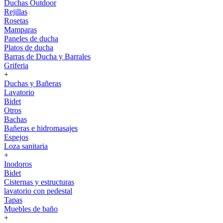
Duchas Outdoor
Rejillas
Rosetas
Mamparas
Paneles de ducha
Platos de ducha
Barras de Ducha y Barrales
Griferia
+
Duchas y Bañeras
Lavatorio
Bidet
Otros
Bachas
Bañeras e hidromasajes
Espejos
Loza sanitaria
+
Inodoros
Bidet
Cisternas y estructuras
lavatorio con pedestal
Tapas
Muebles de baño
+