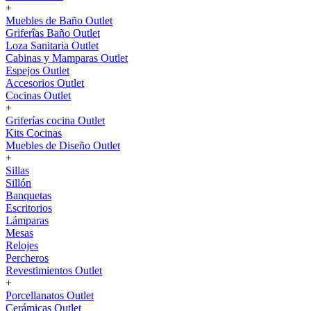
+
Muebles de Baño Outlet
Griferîas Baño Outlet
Loza Sanitaria Outlet
Cabinas y Mamparas Outlet
Espejos Outlet
Accesorios Outlet
Cocinas Outlet
+
Griferías cocina Outlet
Kits Cocinas
Muebles de Diseño Outlet
+
Sillas
Sillón
Banquetas
Escritorios
Lámparas
Mesas
Relojes
Percheros
Revestimientos Outlet
+
Porcellanatos Outlet
Cerámicas Outlet