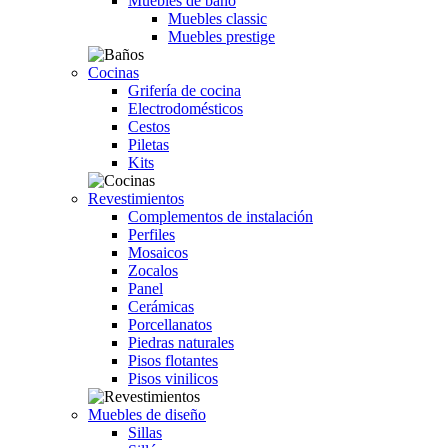
Muebles de baño
Muebles classic
Muebles prestige
Cocinas
Grifería de cocina
Electrodomésticos
Cestos
Piletas
Kits
Revestimientos
Complementos de instalación
Perfiles
Mosaicos
Zocalos
Panel
Cerámicas
Porcellanatos
Piedras naturales
Pisos flotantes
Pisos vinilicos
Muebles de diseño
Sillas