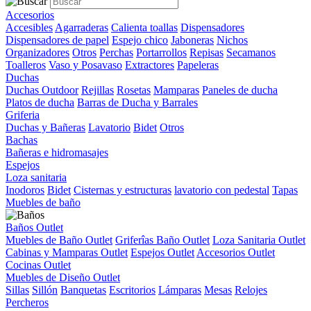
Accesorios
Accesibles
Agarraderas
Calienta toallas
Dispensadores
Dispensadores de papel
Espejo chico
Jaboneras
Nichos
Organizadores
Otros
Perchas
Portarrollos
Repisas
Secamanos
Toalleros
Vaso y Posavaso
Extractores
Papeleras
Duchas
Duchas Outdoor
Rejillas
Rosetas
Mamparas
Paneles de ducha
Platos de ducha
Barras de Ducha y Barrales
Griferia
Duchas y Bañeras
Lavatorio
Bidet
Otros
Bachas
Bañeras e hidromasajes
Espejos
Loza sanitaria
Inodoros
Bidet
Cisternas y estructuras
lavatorio con pedestal
Tapas
Muebles de baño
Baños Outlet
Muebles de Baño Outlet
Griferîas Baño Outlet
Loza Sanitaria Outlet
Cabinas y Mamparas Outlet
Espejos Outlet
Accesorios Outlet
Cocinas Outlet
Muebles de Diseño Outlet
Sillas
Sillón
Banquetas
Escritorios
Lámparas
Mesas
Relojes
Percheros