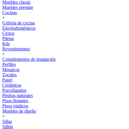
Muebles classic
Muebles prestige
Cocinas
+
Grifería de cocina
Electrodomésticos
Cestos
Piletas
Kits
Revestimientos
+
Complementos de instalación
Perfiles
Mosaicos
Zocalos
Panel
Cerámicas
Porcellanatos
Piedras naturales
Pisos flotantes
Pisos vinilicos
Muebles de diseño
+
Sillas
Sillón