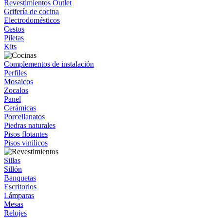
Revestimientos Outlet
Grifería de cocina
Electrodomésticos
Cestos
Piletas
Kits
Complementos de instalación
Perfiles
Mosaicos
Zocalos
Panel
Cerámicas
Porcellanatos
Piedras naturales
Pisos flotantes
Pisos vinilicos
Sillas
Sillón
Banquetas
Escritorios
Lámparas
Mesas
Relojes