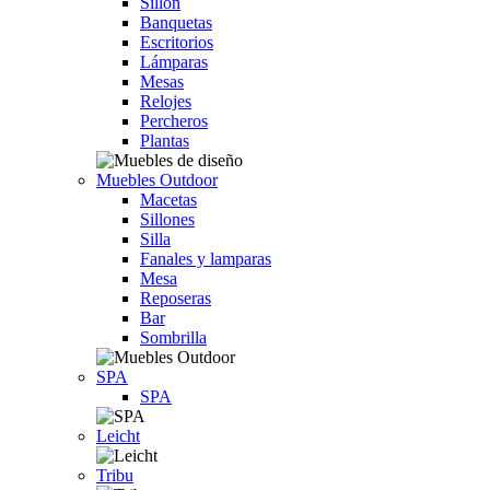
Sillón
Banquetas
Escritorios
Lámparas
Mesas
Relojes
Percheros
Plantas
Muebles Outdoor
Macetas
Sillones
Silla
Fanales y lamparas
Mesa
Reposeras
Bar
Sombrilla
SPA
SPA
Leicht
Tribu