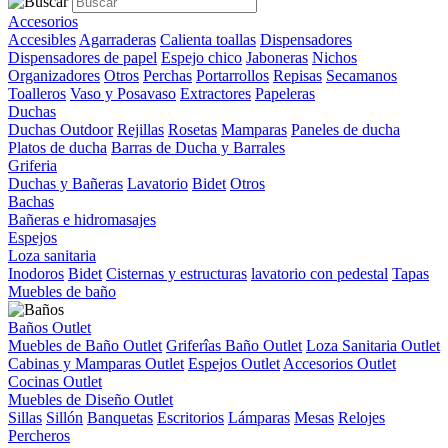
Accesorios
Accesibles
Agarraderas
Calienta toallas
Dispensadores
Dispensadores de papel
Espejo chico
Jaboneras
Nichos
Organizadores
Otros
Perchas
Portarrollos
Repisas
Secamanos
Toalleros
Vaso y Posavaso
Extractores
Papeleras
Duchas
Duchas Outdoor
Rejillas
Rosetas
Mamparas
Paneles de ducha
Platos de ducha
Barras de Ducha y Barrales
Griferia
Duchas y Bañeras
Lavatorio
Bidet
Otros
Bachas
Bañeras e hidromasajes
Espejos
Loza sanitaria
Inodoros
Bidet
Cisternas y estructuras
lavatorio con pedestal
Tapas
Muebles de baño
Baños Outlet
Muebles de Baño Outlet
Griferîas Baño Outlet
Loza Sanitaria Outlet
Cabinas y Mamparas Outlet
Espejos Outlet
Accesorios Outlet
Cocinas Outlet
Muebles de Diseño Outlet
Sillas
Sillón
Banquetas
Escritorios
Lámparas
Mesas
Relojes
Percheros