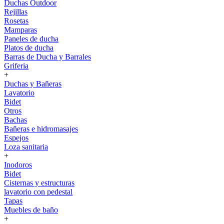
Duchas Outdoor
Rejillas
Rosetas
Mamparas
Paneles de ducha
Platos de ducha
Barras de Ducha y Barrales
Griferia
+
Duchas y Bañeras
Lavatorio
Bidet
Otros
Bachas
Bañeras e hidromasajes
Espejos
Loza sanitaria
+
Inodoros
Bidet
Cisternas y estructuras
lavatorio con pedestal
Tapas
Muebles de baño
+