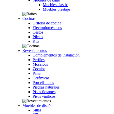
Muebles de baño
Muebles classic
Muebles prestige
Cocinas
Grifería de cocina
Electrodomésticos
Cestos
Piletas
Kits
Revestimientos
Complementos de instalación
Perfiles
Mosaicos
Zocalos
Panel
Cerámicas
Porcellanatos
Piedras naturales
Pisos flotantes
Pisos vinilicos
Muebles de diseño
Sillas