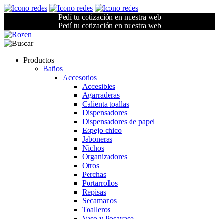
Pedí tu cotización en nuestra web
Pedí tu cotización en nuestra web
Productos
Baños
Accesorios
Accesibles
Agarraderas
Calienta toallas
Dispensadores
Dispensadores de papel
Espejo chico
Jaboneras
Nichos
Organizadores
Otros
Perchas
Portarrollos
Repisas
Secamanos
Toalleros
Vaso y Posavaso