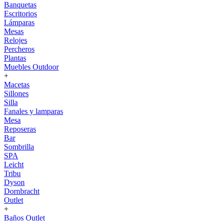
Banquetas
Escritorios
Lámparas
Mesas
Relojes
Percheros
Plantas
Muebles Outdoor
+
Macetas
Sillones
Silla
Fanales y lamparas
Mesa
Reposeras
Bar
Sombrilla
SPA
Leicht
Tribu
Dyson
Dornbracht
Outlet
+
Baños Outlet