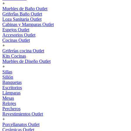
+
Muebles de Baño Outlet
Griferîas Baño Outlet
Loza Sanitaria Outlet
Cabinas y Mamparas Outlet
Espejos Outlet
Accesorios Outlet
Cocinas Outlet
+
Griferías cocina Outlet
Kits Cocinas
Muebles de Diseño Outlet
+
Sillas
Sillón
Banquetas
Escritorios
Lámparas
Mesas
Relojes
Percheros
Revestimientos Outlet
+
Porcellanatos Outlet
Cerámicas Outlet