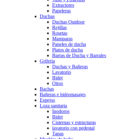
Extractores
Papeleras
Duchas
Duchas Outdoor
Rejillas
Rosetas
Mamparas
Paneles de ducha
Platos de ducha
Barras de Ducha y Barrales
Griferia
Duchas y Bañeras
Lavatorio
Bidet
Otros
Bachas
Bañeras e hidromasajes
Espejos
Loza sanitaria
Inodoros
Bidet
Cisternas y estructuras
lavatorio con pedestal
Tapas