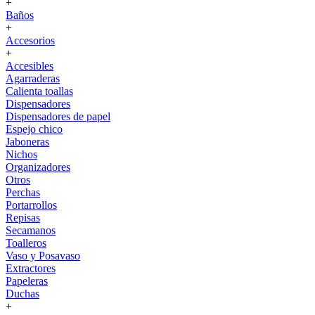
+
Baños
+
Accesorios
+
Accesibles
Agarraderas
Calienta toallas
Dispensadores
Dispensadores de papel
Espejo chico
Jaboneras
Nichos
Organizadores
Otros
Perchas
Portarrollos
Repisas
Secamanos
Toalleros
Vaso y Posavaso
Extractores
Papeleras
Duchas
+