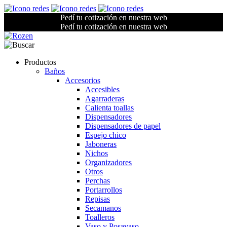
Pedí tu cotización en nuestra web
Pedí tu cotización en nuestra web
Productos
Baños
Accesorios
Accesibles
Agarraderas
Calienta toallas
Dispensadores
Dispensadores de papel
Espejo chico
Jaboneras
Nichos
Organizadores
Otros
Perchas
Portarrollos
Repisas
Secamanos
Toalleros
Vaso y Posavaso