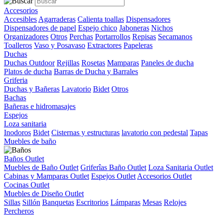
Accesorios
Accesibles
Agarraderas
Calienta toallas
Dispensadores
Dispensadores de papel
Espejo chico
Jaboneras
Nichos
Organizadores
Otros
Perchas
Portarrollos
Repisas
Secamanos
Toalleros
Vaso y Posavaso
Extractores
Papeleras
Duchas
Duchas Outdoor
Rejillas
Rosetas
Mamparas
Paneles de ducha
Platos de ducha
Barras de Ducha y Barrales
Griferia
Duchas y Bañeras
Lavatorio
Bidet
Otros
Bachas
Bañeras e hidromasajes
Espejos
Loza sanitaria
Inodoros
Bidet
Cisternas y estructuras
lavatorio con pedestal
Tapas
Muebles de baño
Baños Outlet
Muebles de Baño Outlet
Griferîas Baño Outlet
Loza Sanitaria Outlet
Cabinas y Mamparas Outlet
Espejos Outlet
Accesorios Outlet
Cocinas Outlet
Muebles de Diseño Outlet
Sillas
Sillón
Banquetas
Escritorios
Lámparas
Mesas
Relojes
Percheros