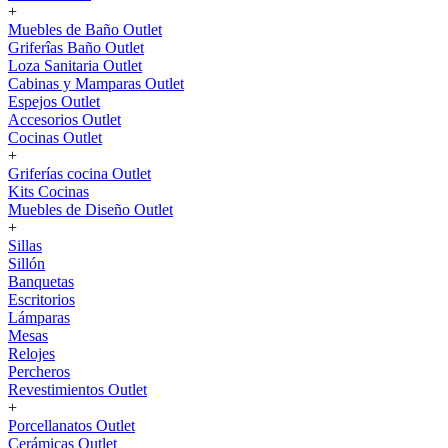
+
Muebles de Baño Outlet
Griferîas Baño Outlet
Loza Sanitaria Outlet
Cabinas y Mamparas Outlet
Espejos Outlet
Accesorios Outlet
Cocinas Outlet
+
Griferías cocina Outlet
Kits Cocinas
Muebles de Diseño Outlet
+
Sillas
Sillón
Banquetas
Escritorios
Lámparas
Mesas
Relojes
Percheros
Revestimientos Outlet
+
Porcellanatos Outlet
Cerámicas Outlet