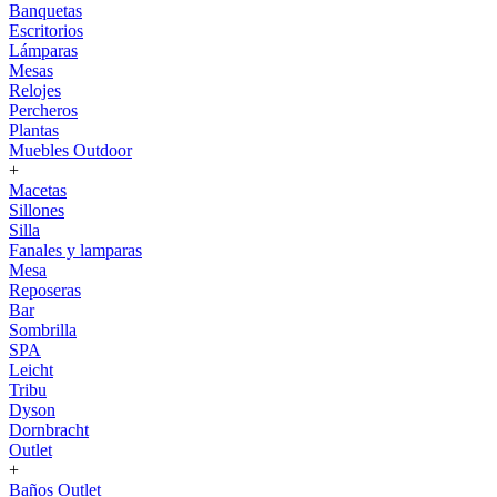
Banquetas
Escritorios
Lámparas
Mesas
Relojes
Percheros
Plantas
Muebles Outdoor
+
Macetas
Sillones
Silla
Fanales y lamparas
Mesa
Reposeras
Bar
Sombrilla
SPA
Leicht
Tribu
Dyson
Dornbracht
Outlet
+
Baños Outlet