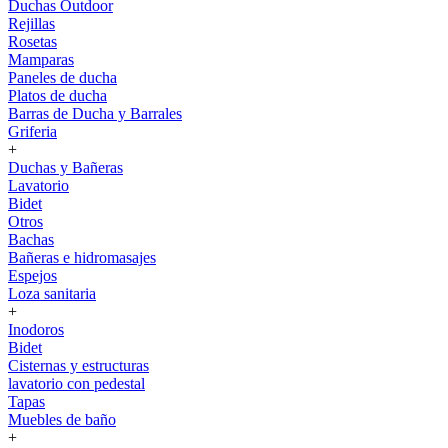
Duchas Outdoor
Rejillas
Rosetas
Mamparas
Paneles de ducha
Platos de ducha
Barras de Ducha y Barrales
Griferia
+
Duchas y Bañeras
Lavatorio
Bidet
Otros
Bachas
Bañeras e hidromasajes
Espejos
Loza sanitaria
+
Inodoros
Bidet
Cisternas y estructuras
lavatorio con pedestal
Tapas
Muebles de baño
+