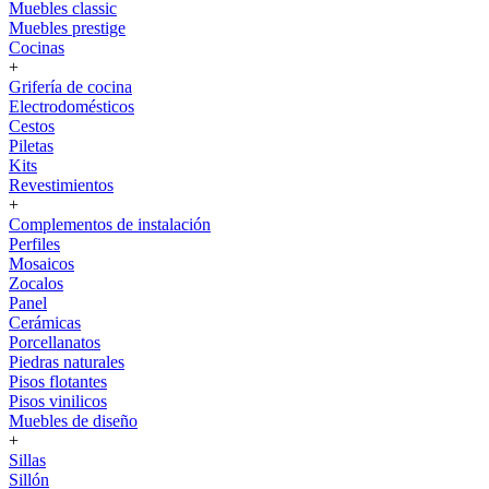
Muebles classic
Muebles prestige
Cocinas
+
Grifería de cocina
Electrodomésticos
Cestos
Piletas
Kits
Revestimientos
+
Complementos de instalación
Perfiles
Mosaicos
Zocalos
Panel
Cerámicas
Porcellanatos
Piedras naturales
Pisos flotantes
Pisos vinilicos
Muebles de diseño
+
Sillas
Sillón