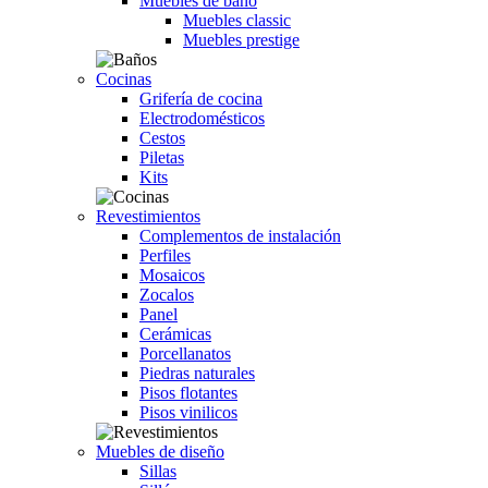
Muebles de baño
Muebles classic
Muebles prestige
Cocinas
Grifería de cocina
Electrodomésticos
Cestos
Piletas
Kits
Revestimientos
Complementos de instalación
Perfiles
Mosaicos
Zocalos
Panel
Cerámicas
Porcellanatos
Piedras naturales
Pisos flotantes
Pisos vinilicos
Muebles de diseño
Sillas