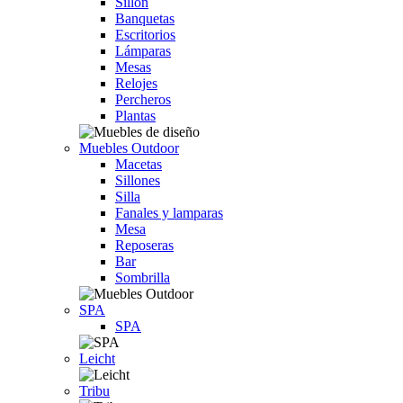
Sillón
Banquetas
Escritorios
Lámparas
Mesas
Relojes
Percheros
Plantas
Muebles Outdoor
Macetas
Sillones
Silla
Fanales y lamparas
Mesa
Reposeras
Bar
Sombrilla
SPA
SPA
Leicht
Tribu