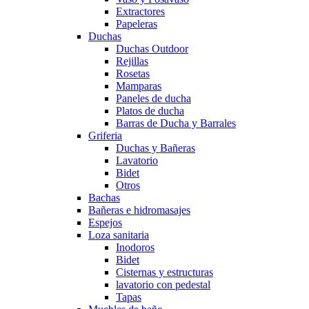
Extractores
Papeleras
Duchas
Duchas Outdoor
Rejillas
Rosetas
Mamparas
Paneles de ducha
Platos de ducha
Barras de Ducha y Barrales
Griferia
Duchas y Bañeras
Lavatorio
Bidet
Otros
Bachas
Bañeras e hidromasajes
Espejos
Loza sanitaria
Inodoros
Bidet
Cisternas y estructuras
lavatorio con pedestal
Tapas