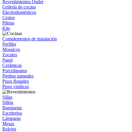
Revestimientos Outlet
Grifería de cocina
Electrodomésticos
Cestos
Piletas
Kits
Complementos de instalación
Perfiles
Mosaicos
Zocalos
Panel
Cerámicas
Porcellanatos
Piedras naturales
Pisos flotantes
Pisos vinilicos
Sillas
Sillón
Banquetas
Escritorios
Lámparas
Mesas
Relojes