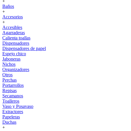
+
Baños
+
Accesorios
+
Accesibles
Agarraderas
Calienta toallas
Dispensadores
Dispensadores de papel
Espejo chico
Jaboneras
Nichos
Organizadores
Otros
Perchas
Portarrollos
Repisas
Secamanos
Toalleros
Vaso y Posavaso
Extractores
Papeleras
Duchas
+