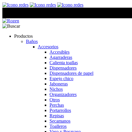
Productos
Baños
Accesorios
Accesibles
Agarraderas
Calienta toallas
Dispensadores
Dispensadores de papel
Espejo chico
Jaboneras
Nichos
Organizadores
Otros
Perchas
Portarrollos
Repisas
Secamanos
Toalleros
Vaso y Posavaso