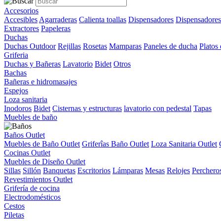
Accesorios
Accesibles
Agarraderas
Calienta toallas
Dispensadores
Dispensadores
Extractores
Papeleras
Duchas
Duchas Outdoor
Rejillas
Rosetas
Mamparas
Paneles de ducha
Platos
Griferia
Duchas y Bañeras
Lavatorio
Bidet
Otros
Bachas
Bañeras e hidromasajes
Espejos
Loza sanitaria
Inodoros
Bidet
Cisternas y estructuras
lavatorio con pedestal
Tapas
Muebles de baño
Baños Outlet
Muebles de Baño Outlet
Griferîas Baño Outlet
Loza Sanitaria Outlet
Cocinas Outlet
Muebles de Diseño Outlet
Sillas
Sillón
Banquetas
Escritorios
Lámparas
Mesas
Relojes
Perchero
Revestimientos Outlet
Grifería de cocina
Electrodomésticos
Cestos
Piletas