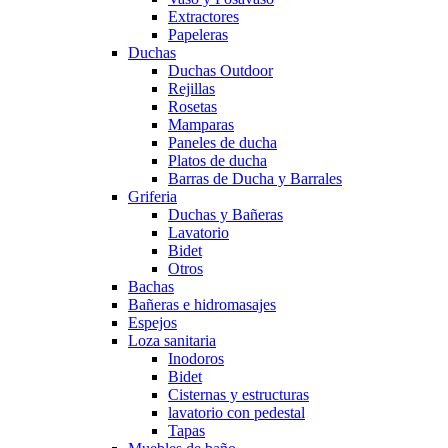
Extractores
Papeleras
Duchas
Duchas Outdoor
Rejillas
Rosetas
Mamparas
Paneles de ducha
Platos de ducha
Barras de Ducha y Barrales
Griferia
Duchas y Bañeras
Lavatorio
Bidet
Otros
Bachas
Bañeras e hidromasajes
Espejos
Loza sanitaria
Inodoros
Bidet
Cisternas y estructuras
lavatorio con pedestal
Tapas