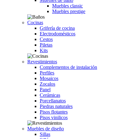
Muebles de baño
Muebles classic
Muebles prestige
Cocinas
Grifería de cocina
Electrodomésticos
Cestos
Piletas
Kits
Revestimientos
Complementos de instalación
Perfiles
Mosaicos
Zocalos
Panel
Cerámicas
Porcellanatos
Piedras naturales
Pisos flotantes
Pisos vinilicos
Muebles de diseño
Sillas