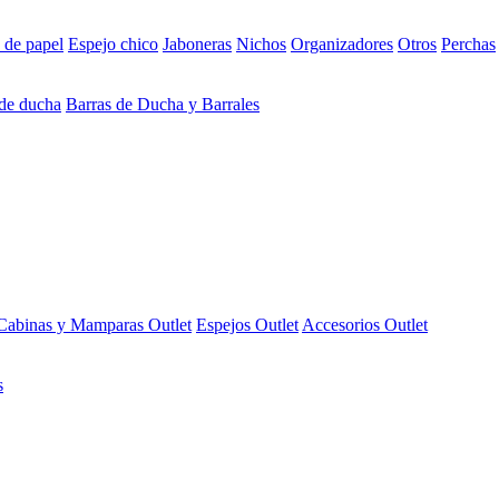
 de papel
Espejo chico
Jaboneras
Nichos
Organizadores
Otros
Perchas
 de ducha
Barras de Ducha y Barrales
Cabinas y Mamparas Outlet
Espejos Outlet
Accesorios Outlet
s