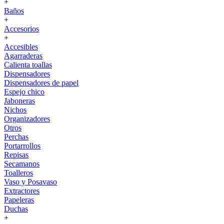
+
Baños
+
Accesorios
+
Accesibles
Agarraderas
Calienta toallas
Dispensadores
Dispensadores de papel
Espejo chico
Jaboneras
Nichos
Organizadores
Otros
Perchas
Portarrollos
Repisas
Secamanos
Toalleros
Vaso y Posavaso
Extractores
Papeleras
Duchas
+