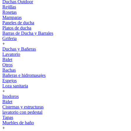
Duchas Outdoor
Rejillas
Rosetas
Mamparas
Paneles de ducha
Platos de ducha
Barras de Ducha y Barrales
Griferia
+
Duchas y Bañeras
Lavatorio
Bidet
Otros
Bachas
Bañeras e hidromasajes
Espejos
Loza sanitaria
+
Inodoros
Bidet
Cisternas y estructuras
lavatorio con pedestal
Tapas
Muebles de baño
+