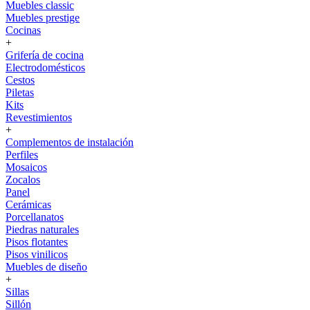
Muebles classic
Muebles prestige
Cocinas
+
Grifería de cocina
Electrodomésticos
Cestos
Piletas
Kits
Revestimientos
+
Complementos de instalación
Perfiles
Mosaicos
Zocalos
Panel
Cerámicas
Porcellanatos
Piedras naturales
Pisos flotantes
Pisos vinilicos
Muebles de diseño
+
Sillas
Sillón