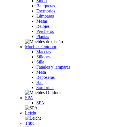
Sillón
Banquetas
Escritorios
Lámparas
Mesas
Relojes
Percheros
Plantas
Muebles Outdoor
Macetas
Sillones
Silla
Fanales y lamparas
Mesa
Reposeras
Bar
Sombrilla
SPA
SPA
Leicht
Tribu