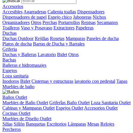
Accesorios
Accesibles
Agarraderas
Calienta toallas
Dispensadores
Dispensadores de papel
Espejo chico
Jaboneras
Nichos
Organizadores
Otros
Perchas
Portarrollos
Repisas
Secamanos
Toalleros
Vaso y Posavaso
Extractores
Papeleras
Duchas
Duchas Outdoor
Rejillas
Rosetas
Mamparas
Paneles de ducha
Platos de ducha
Barras de Ducha y Barrales
Griferia
Duchas y Bañeras
Lavatorio
Bidet
Otros
Bachas
Bañeras e hidromasajes
Espejos
Loza sanitaria
Inodoros
Bidet
Cisternas y estructuras
lavatorio con pedestal
Tapas
Muebles de baño
Baños Outlet
Muebles de Baño Outlet
Griferîas Baño Outlet
Loza Sanitaria Outlet
Cabinas y Mamparas Outlet
Espejos Outlet
Accesorios Outlet
Cocinas Outlet
Muebles de Diseño Outlet
Sillas
Sillón
Banquetas
Escritorios
Lámparas
Mesas
Relojes
Percheros