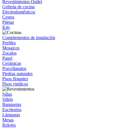
Revestimientos Outlet
Grifería de cocina
Electrodomésticos
Cestos
Piletas
Kits
Complementos de instalación
Perfiles
Mosaicos
Zocalos
Panel
Cerámicas
Porcellanatos
Piedras naturales
Pisos flotantes
Pisos vinilicos
Sillas
Sillón
Banquetas
Escritorios
Lámparas
Mesas
Relojes