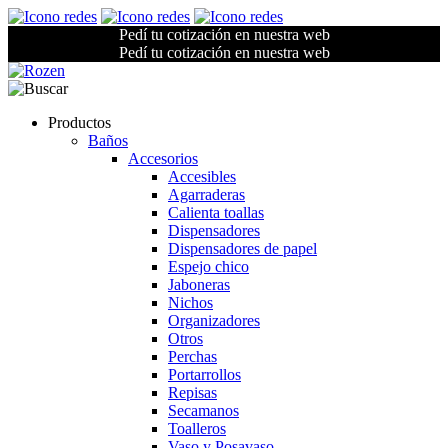
Pedí tu cotización en nuestra web
Pedí tu cotización en nuestra web
Productos
Baños
Accesorios
Accesibles
Agarraderas
Calienta toallas
Dispensadores
Dispensadores de papel
Espejo chico
Jaboneras
Nichos
Organizadores
Otros
Perchas
Portarrollos
Repisas
Secamanos
Toalleros
Vaso y Posavaso