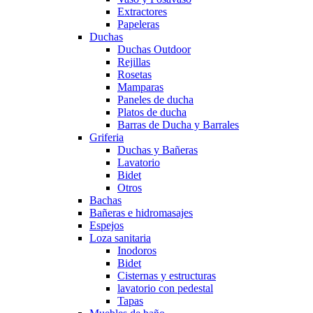
Extractores
Papeleras
Duchas
Duchas Outdoor
Rejillas
Rosetas
Mamparas
Paneles de ducha
Platos de ducha
Barras de Ducha y Barrales
Griferia
Duchas y Bañeras
Lavatorio
Bidet
Otros
Bachas
Bañeras e hidromasajes
Espejos
Loza sanitaria
Inodoros
Bidet
Cisternas y estructuras
lavatorio con pedestal
Tapas