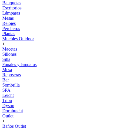
Banquetas
Escritorios
Lámparas
Mesas
Relojes
Percheros
Plantas
Muebles Outdoor
+
Macetas
Sillones
Silla
Fanales y lamparas
Mesa
Reposeras
Bar
Sombrilla
SPA
Leicht
Tribu
Dyson
Dornbracht
Outlet
+
Baños Outlet