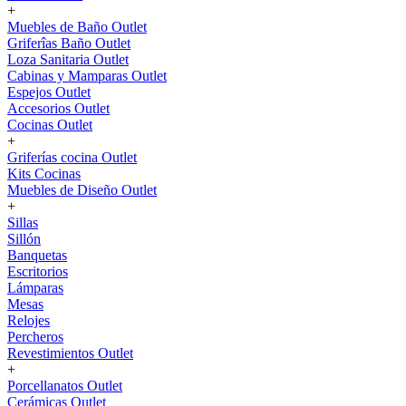
+
Muebles de Baño Outlet
Griferîas Baño Outlet
Loza Sanitaria Outlet
Cabinas y Mamparas Outlet
Espejos Outlet
Accesorios Outlet
Cocinas Outlet
+
Griferías cocina Outlet
Kits Cocinas
Muebles de Diseño Outlet
+
Sillas
Sillón
Banquetas
Escritorios
Lámparas
Mesas
Relojes
Percheros
Revestimientos Outlet
+
Porcellanatos Outlet
Cerámicas Outlet