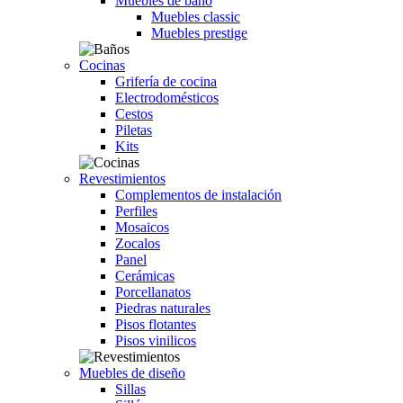
Muebles de baño
Muebles classic
Muebles prestige
Cocinas
Grifería de cocina
Electrodomésticos
Cestos
Piletas
Kits
Revestimientos
Complementos de instalación
Perfiles
Mosaicos
Zocalos
Panel
Cerámicas
Porcellanatos
Piedras naturales
Pisos flotantes
Pisos vinilicos
Muebles de diseño
Sillas