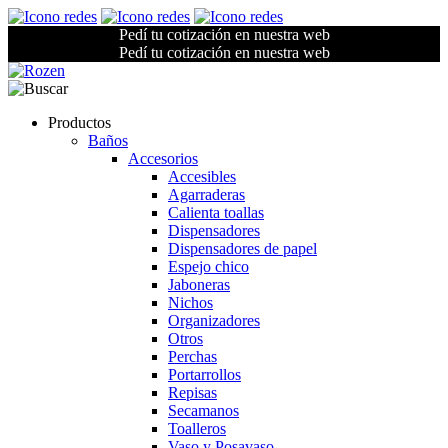
Pedí tu cotización en nuestra web
Pedí tu cotización en nuestra web
Productos
Baños
Accesorios
Accesibles
Agarraderas
Calienta toallas
Dispensadores
Dispensadores de papel
Espejo chico
Jaboneras
Nichos
Organizadores
Otros
Perchas
Portarrollos
Repisas
Secamanos
Toalleros
Vaso y Posavaso