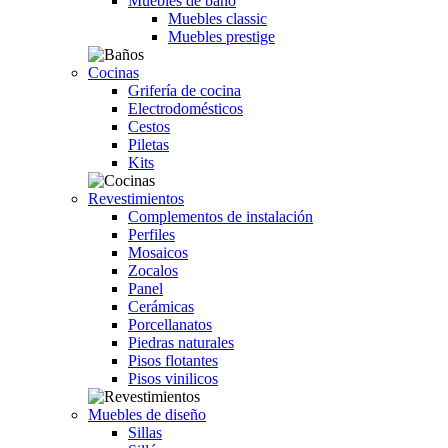
Muebles de baño
Muebles classic
Muebles prestige
Cocinas
Grifería de cocina
Electrodomésticos
Cestos
Piletas
Kits
Revestimientos
Complementos de instalación
Perfiles
Mosaicos
Zocalos
Panel
Cerámicas
Porcellanatos
Piedras naturales
Pisos flotantes
Pisos vinilicos
Muebles de diseño
Sillas