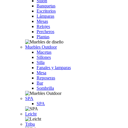
Sillón
Banquetas
Escritorios
Lámparas
Mesas
Relojes
Percheros
Plantas
Muebles Outdoor
Macetas
Sillones
Silla
Fanales y lamparas
Mesa
Reposeras
Bar
Sombrilla
SPA
SPA
Leicht
Tribu