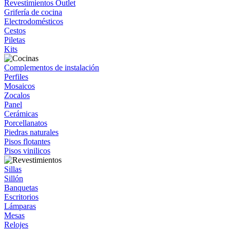
Revestimientos Outlet
Grifería de cocina
Electrodomésticos
Cestos
Piletas
Kits
Complementos de instalación
Perfiles
Mosaicos
Zocalos
Panel
Cerámicas
Porcellanatos
Piedras naturales
Pisos flotantes
Pisos vinilicos
Sillas
Sillón
Banquetas
Escritorios
Lámparas
Mesas
Relojes