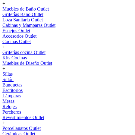
+
Muebles de Baño Outlet
Griferîas Baño Outlet
Loza Sanitaria Outlet
Cabinas y Mamparas Outlet
Espejos Outlet
Accesorios Outlet
Cocinas Outlet
+
Griferías cocina Outlet
Kits Cocinas
Muebles de Diseño Outlet
+
Sillas
Sillón
Banquetas
Escritorios
Lámparas
Mesas
Relojes
Percheros
Revestimientos Outlet
+
Porcellanatos Outlet
Cerámicas Outlet