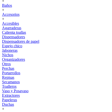
+
Baños
+
Accesorios
+
Accesibles
Agarraderas
Calienta toallas
Dispensadores
Dispensadores de papel
Espejo chico
Jaboneras
Nichos
Organizadores
Otros
Perchas
Portarrollos
Repisas
Secamanos
Toalleros
Vaso y Posavaso
Extractores
Papeleras
Duchas
+