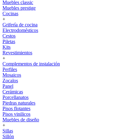
Muebles classic
Muebles prestige
Cocinas
+
Grifería de cocina
Electrodomésticos
Cestos
Piletas
Kits
Revestimientos
+
Complementos de instalación
Perfiles
Mosaicos
Zocalos
Panel
Cerámicas
Porcellanatos
Piedras naturales
Pisos flotantes
Pisos vinilicos
Muebles de diseño
+
Sillas
Sillón