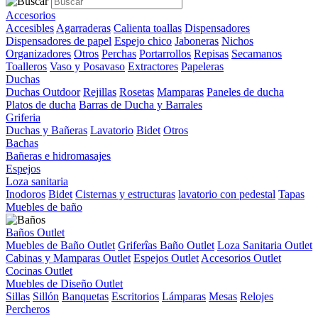
Accesorios
Accesibles
Agarraderas
Calienta toallas
Dispensadores
Dispensadores de papel
Espejo chico
Jaboneras
Nichos
Organizadores
Otros
Perchas
Portarrollos
Repisas
Secamanos
Toalleros
Vaso y Posavaso
Extractores
Papeleras
Duchas
Duchas Outdoor
Rejillas
Rosetas
Mamparas
Paneles de ducha
Platos de ducha
Barras de Ducha y Barrales
Griferia
Duchas y Bañeras
Lavatorio
Bidet
Otros
Bachas
Bañeras e hidromasajes
Espejos
Loza sanitaria
Inodoros
Bidet
Cisternas y estructuras
lavatorio con pedestal
Tapas
Muebles de baño
Baños Outlet
Muebles de Baño Outlet
Griferîas Baño Outlet
Loza Sanitaria Outlet
Cabinas y Mamparas Outlet
Espejos Outlet
Accesorios Outlet
Cocinas Outlet
Muebles de Diseño Outlet
Sillas
Sillón
Banquetas
Escritorios
Lámparas
Mesas
Relojes
Percheros