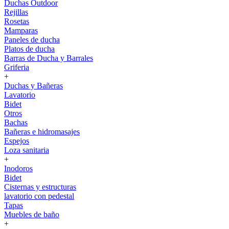
Duchas Outdoor
Rejillas
Rosetas
Mamparas
Paneles de ducha
Platos de ducha
Barras de Ducha y Barrales
Griferia
+
Duchas y Bañeras
Lavatorio
Bidet
Otros
Bachas
Bañeras e hidromasajes
Espejos
Loza sanitaria
+
Inodoros
Bidet
Cisternas y estructuras
lavatorio con pedestal
Tapas
Muebles de baño
+