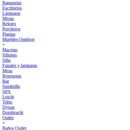
Banquetas
Escritorios
Lámparas
Mesas
Relojes
Percheros
Plantas
Muebles Outdoor
+
Macetas
Sillones
Silla
Fanales y lamparas
Mesa
Reposeras
Bar
Sombrilla
SPA
Leicht
Tribu
Dyson
Dornbracht
Outlet
+
Baños Outlet