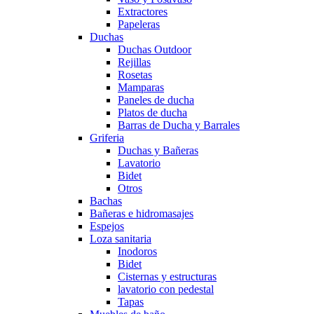
Extractores
Papeleras
Duchas
Duchas Outdoor
Rejillas
Rosetas
Mamparas
Paneles de ducha
Platos de ducha
Barras de Ducha y Barrales
Griferia
Duchas y Bañeras
Lavatorio
Bidet
Otros
Bachas
Bañeras e hidromasajes
Espejos
Loza sanitaria
Inodoros
Bidet
Cisternas y estructuras
lavatorio con pedestal
Tapas