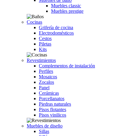
Muebles de baño
Muebles classic
Muebles prestige
Cocinas
Grifería de cocina
Electrodomésticos
Cestos
Piletas
Kits
Revestimientos
Complementos de instalación
Perfiles
Mosaicos
Zocalos
Panel
Cerámicas
Porcellanatos
Piedras naturales
Pisos flotantes
Pisos vinilicos
Muebles de diseño
Sillas