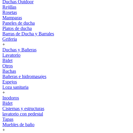
Duchas Outdoor
Rejillas
Rosetas
Mamparas
Paneles de ducha
Platos de ducha
Barras de Ducha y Barrales
Griferia
+
Duchas y Bañeras
Lavatorio
Bidet
Otros
Bachas
Bañeras e hidromasajes
Espejos
Loza sanitaria
+
Inodoros
Bidet
Cisternas y estructuras
lavatorio con pedestal
Tapas
Muebles de baño
+