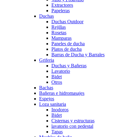
Extractores
Papeleras
Duchas
Duchas Outdoor
Rejillas
Rosetas
Mamparas
Paneles de ducha
Platos de ducha
Barras de Ducha y Barrales
Griferia
Duchas y Bañeras
Lavatorio
Bidet
Otros
Bachas
Bañeras e hidromasajes
Espejos
Loza sanitaria
Inodoros
Bidet
Cisternas y estructuras
lavatorio con pedestal
Tapas