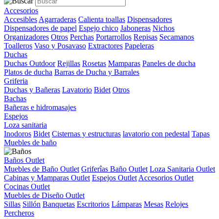
Accesorios
Accesibles
Agarraderas
Calienta toallas
Dispensadores
Dispensadores de papel
Espejo chico
Jaboneras
Nichos
Organizadores
Otros
Perchas
Portarrollos
Repisas
Secamanos
Toalleros
Vaso y Posavaso
Extractores
Papeleras
Duchas
Duchas Outdoor
Rejillas
Rosetas
Mamparas
Paneles de ducha
Platos de ducha
Barras de Ducha y Barrales
Griferia
Duchas y Bañeras
Lavatorio
Bidet
Otros
Bachas
Bañeras e hidromasajes
Espejos
Loza sanitaria
Inodoros
Bidet
Cisternas y estructuras
lavatorio con pedestal
Tapas
Muebles de baño
Baños Outlet
Muebles de Baño Outlet
Griferîas Baño Outlet
Loza Sanitaria Outlet
Cabinas y Mamparas Outlet
Espejos Outlet
Accesorios Outlet
Cocinas Outlet
Muebles de Diseño Outlet
Sillas
Sillón
Banquetas
Escritorios
Lámparas
Mesas
Relojes
Percheros