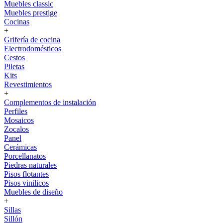
Muebles classic
Muebles prestige
Cocinas
+
Grifería de cocina
Electrodomésticos
Cestos
Piletas
Kits
Revestimientos
+
Complementos de instalación
Perfiles
Mosaicos
Zocalos
Panel
Cerámicas
Porcellanatos
Piedras naturales
Pisos flotantes
Pisos vinilicos
Muebles de diseño
+
Sillas
Sillón