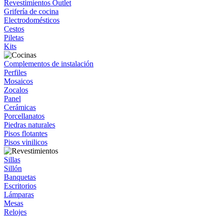
Revestimientos Outlet
Grifería de cocina
Electrodomésticos
Cestos
Piletas
Kits
Complementos de instalación
Perfiles
Mosaicos
Zocalos
Panel
Cerámicas
Porcellanatos
Piedras naturales
Pisos flotantes
Pisos vinilicos
Sillas
Sillón
Banquetas
Escritorios
Lámparas
Mesas
Relojes