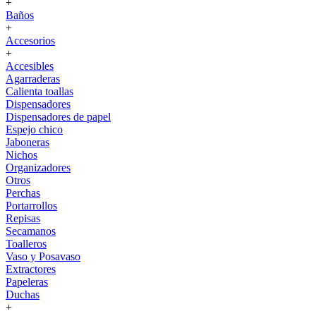
+
Baños
+
Accesorios
+
Accesibles
Agarraderas
Calienta toallas
Dispensadores
Dispensadores de papel
Espejo chico
Jaboneras
Nichos
Organizadores
Otros
Perchas
Portarrollos
Repisas
Secamanos
Toalleros
Vaso y Posavaso
Extractores
Papeleras
Duchas
+