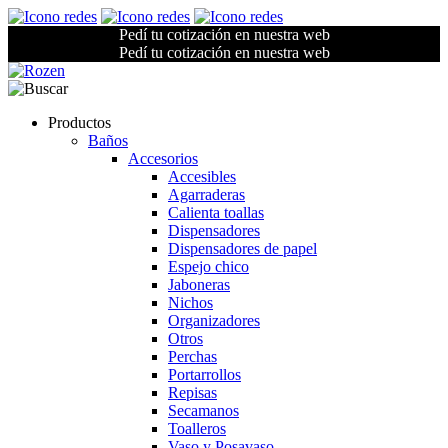
Pedí tu cotización en nuestra web
Pedí tu cotización en nuestra web
Productos
Baños
Accesorios
Accesibles
Agarraderas
Calienta toallas
Dispensadores
Dispensadores de papel
Espejo chico
Jaboneras
Nichos
Organizadores
Otros
Perchas
Portarrollos
Repisas
Secamanos
Toalleros
Vaso y Posavaso