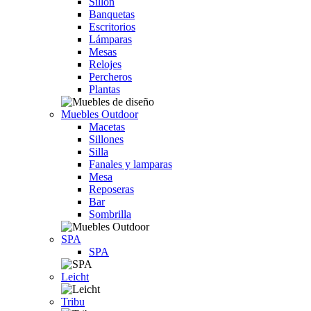
Sillón
Banquetas
Escritorios
Lámparas
Mesas
Relojes
Percheros
Plantas
Muebles Outdoor
Macetas
Sillones
Silla
Fanales y lamparas
Mesa
Reposeras
Bar
Sombrilla
SPA
SPA
Leicht
Tribu