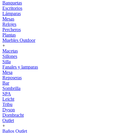
Banquetas
Escritorios
Lámparas
Mesas
Relojes
Percheros
Plantas
Muebles Outdoor
+
Macetas
Sillones
Silla
Fanales y lamparas
Mesa
Reposeras
Bar
Sombrilla
SPA
Leicht
Tribu
Dyson
Dornbracht
Outlet
+
Baños Outlet