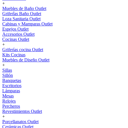
+
Muebles de Baño Outlet
Griferîas Baño Outlet
Loza Sanitaria Outlet
Cabinas y Mamparas Outlet
Espejos Outlet
Accesorios Outlet
Cocinas Outlet
+
Griferías cocina Outlet
Kits Cocinas
Muebles de Diseño Outlet
+
Sillas
Sillón
Banquetas
Escritorios
Lámparas
Mesas
Relojes
Percheros
Revestimientos Outlet
+
Porcellanatos Outlet
Cerámicas Outlet