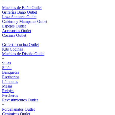
+
Muebles de Baño Outlet
Griferîas Baño Outlet
Loza Sanitaria Outlet
Cabinas y Mamparas Outlet
Espejos Outlet
Accesorios Outlet
Cocinas Outlet
+
Griferías cocina Outlet
Kits Cocinas
Muebles de Diseño Outlet
+
Sillas
Sillón
Banquetas
Escritorios
Lámparas
Mesas
Relojes
Percheros
Revestimientos Outlet
+
Porcellanatos Outlet
Cerámicas Outlet