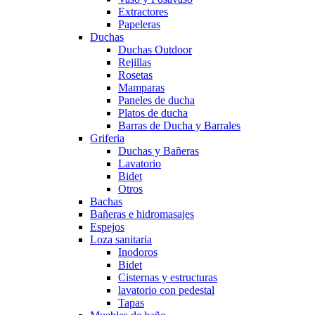
Extractores
Papeleras
Duchas
Duchas Outdoor
Rejillas
Rosetas
Mamparas
Paneles de ducha
Platos de ducha
Barras de Ducha y Barrales
Griferia
Duchas y Bañeras
Lavatorio
Bidet
Otros
Bachas
Bañeras e hidromasajes
Espejos
Loza sanitaria
Inodoros
Bidet
Cisternas y estructuras
lavatorio con pedestal
Tapas