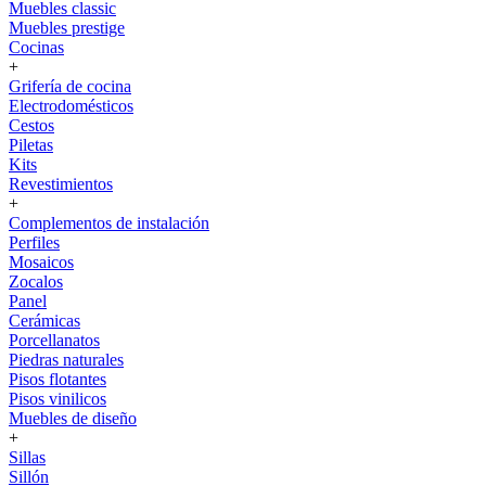
Muebles classic
Muebles prestige
Cocinas
+
Grifería de cocina
Electrodomésticos
Cestos
Piletas
Kits
Revestimientos
+
Complementos de instalación
Perfiles
Mosaicos
Zocalos
Panel
Cerámicas
Porcellanatos
Piedras naturales
Pisos flotantes
Pisos vinilicos
Muebles de diseño
+
Sillas
Sillón