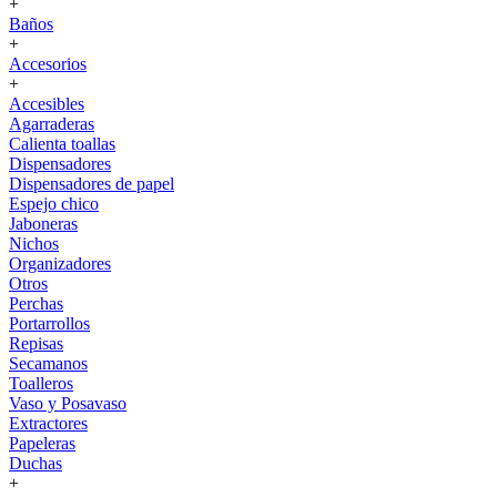
+
Baños
+
Accesorios
+
Accesibles
Agarraderas
Calienta toallas
Dispensadores
Dispensadores de papel
Espejo chico
Jaboneras
Nichos
Organizadores
Otros
Perchas
Portarrollos
Repisas
Secamanos
Toalleros
Vaso y Posavaso
Extractores
Papeleras
Duchas
+