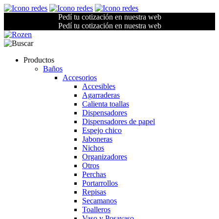
Pedí tu cotización en nuestra web
Pedí tu cotización en nuestra web
Productos
Baños
Accesorios
Accesibles
Agarraderas
Calienta toallas
Dispensadores
Dispensadores de papel
Espejo chico
Jaboneras
Nichos
Organizadores
Otros
Perchas
Portarrollos
Repisas
Secamanos
Toalleros
Vaso y Posavaso