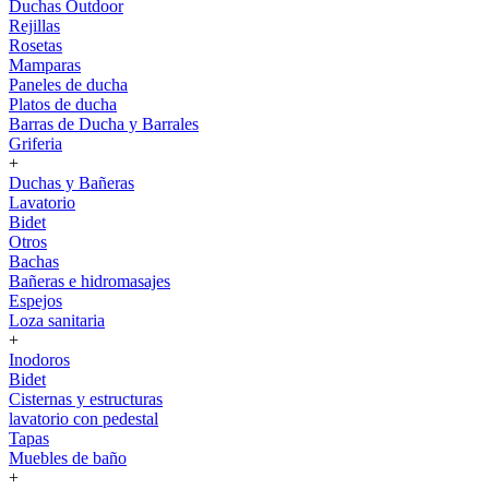
Duchas Outdoor
Rejillas
Rosetas
Mamparas
Paneles de ducha
Platos de ducha
Barras de Ducha y Barrales
Griferia
+
Duchas y Bañeras
Lavatorio
Bidet
Otros
Bachas
Bañeras e hidromasajes
Espejos
Loza sanitaria
+
Inodoros
Bidet
Cisternas y estructuras
lavatorio con pedestal
Tapas
Muebles de baño
+