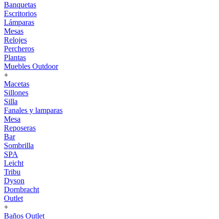
Banquetas
Escritorios
Lámparas
Mesas
Relojes
Percheros
Plantas
Muebles Outdoor
+
Macetas
Sillones
Silla
Fanales y lamparas
Mesa
Reposeras
Bar
Sombrilla
SPA
Leicht
Tribu
Dyson
Dornbracht
Outlet
+
Baños Outlet