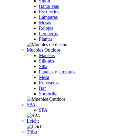
Sillón
Banquetas
Escritorios
Lámparas
Mesas
Relojes
Percheros
Plantas
Muebles Outdoor
Macetas
Sillones
Silla
Fanales y lamparas
Mesa
Reposeras
Bar
Sombrilla
SPA
SPA
Leicht
Tribu