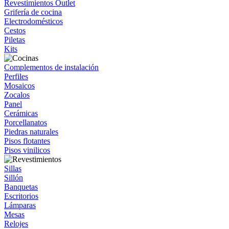
Revestimientos Outlet
Grifería de cocina
Electrodomésticos
Cestos
Piletas
Kits
Complementos de instalación
Perfiles
Mosaicos
Zocalos
Panel
Cerámicas
Porcellanatos
Piedras naturales
Pisos flotantes
Pisos vinilicos
Sillas
Sillón
Banquetas
Escritorios
Lámparas
Mesas
Relojes