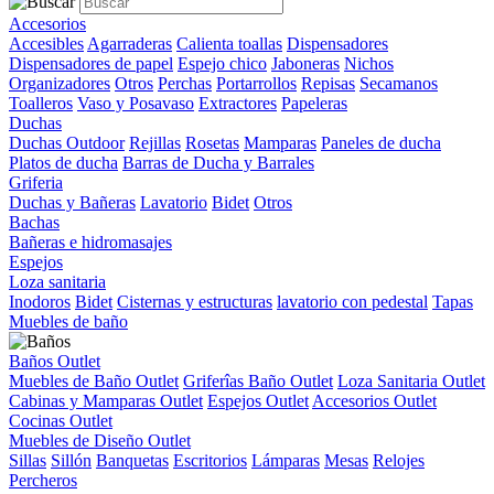
Accesorios
Accesibles
Agarraderas
Calienta toallas
Dispensadores
Dispensadores de papel
Espejo chico
Jaboneras
Nichos
Organizadores
Otros
Perchas
Portarrollos
Repisas
Secamanos
Toalleros
Vaso y Posavaso
Extractores
Papeleras
Duchas
Duchas Outdoor
Rejillas
Rosetas
Mamparas
Paneles de ducha
Platos de ducha
Barras de Ducha y Barrales
Griferia
Duchas y Bañeras
Lavatorio
Bidet
Otros
Bachas
Bañeras e hidromasajes
Espejos
Loza sanitaria
Inodoros
Bidet
Cisternas y estructuras
lavatorio con pedestal
Tapas
Muebles de baño
Baños Outlet
Muebles de Baño Outlet
Griferîas Baño Outlet
Loza Sanitaria Outlet
Cabinas y Mamparas Outlet
Espejos Outlet
Accesorios Outlet
Cocinas Outlet
Muebles de Diseño Outlet
Sillas
Sillón
Banquetas
Escritorios
Lámparas
Mesas
Relojes
Percheros