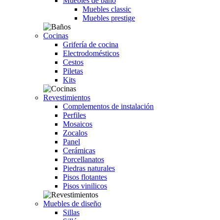
Muebles de baño
Muebles classic
Muebles prestige
Cocinas
Grifería de cocina
Electrodomésticos
Cestos
Piletas
Kits
Revestimientos
Complementos de instalación
Perfiles
Mosaicos
Zocalos
Panel
Cerámicas
Porcellanatos
Piedras naturales
Pisos flotantes
Pisos vinilicos
Muebles de diseño
Sillas