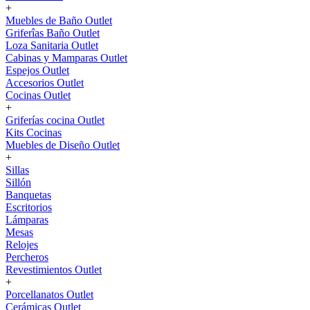
+
Muebles de Baño Outlet
Griferîas Baño Outlet
Loza Sanitaria Outlet
Cabinas y Mamparas Outlet
Espejos Outlet
Accesorios Outlet
Cocinas Outlet
+
Griferías cocina Outlet
Kits Cocinas
Muebles de Diseño Outlet
+
Sillas
Sillón
Banquetas
Escritorios
Lámparas
Mesas
Relojes
Percheros
Revestimientos Outlet
+
Porcellanatos Outlet
Cerámicas Outlet