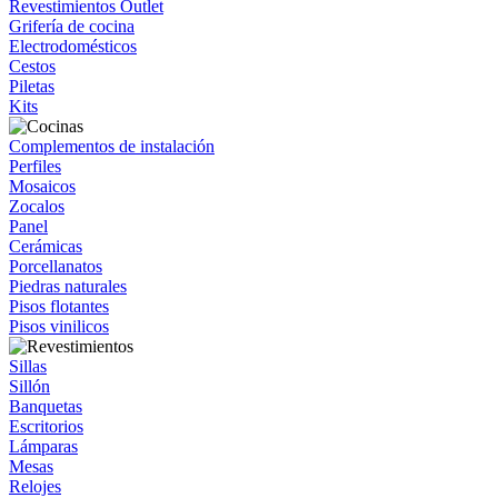
Revestimientos Outlet
Grifería de cocina
Electrodomésticos
Cestos
Piletas
Kits
Complementos de instalación
Perfiles
Mosaicos
Zocalos
Panel
Cerámicas
Porcellanatos
Piedras naturales
Pisos flotantes
Pisos vinilicos
Sillas
Sillón
Banquetas
Escritorios
Lámparas
Mesas
Relojes