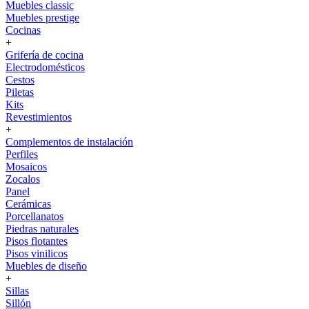
Muebles classic
Muebles prestige
Cocinas
+
Grifería de cocina
Electrodomésticos
Cestos
Piletas
Kits
Revestimientos
+
Complementos de instalación
Perfiles
Mosaicos
Zocalos
Panel
Cerámicas
Porcellanatos
Piedras naturales
Pisos flotantes
Pisos vinilicos
Muebles de diseño
+
Sillas
Sillón