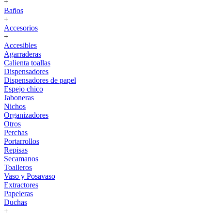
+
Baños
+
Accesorios
+
Accesibles
Agarraderas
Calienta toallas
Dispensadores
Dispensadores de papel
Espejo chico
Jaboneras
Nichos
Organizadores
Otros
Perchas
Portarrollos
Repisas
Secamanos
Toalleros
Vaso y Posavaso
Extractores
Papeleras
Duchas
+