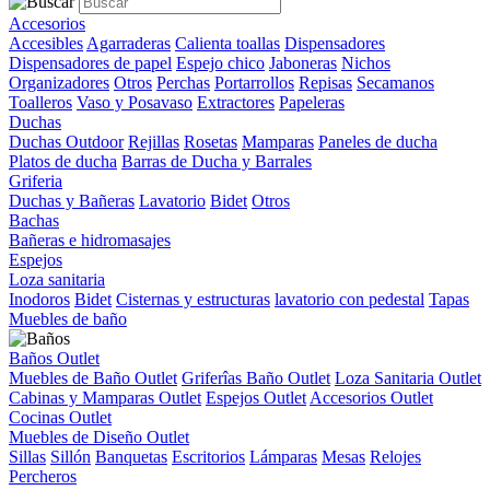
Accesorios
Accesibles
Agarraderas
Calienta toallas
Dispensadores
Dispensadores de papel
Espejo chico
Jaboneras
Nichos
Organizadores
Otros
Perchas
Portarrollos
Repisas
Secamanos
Toalleros
Vaso y Posavaso
Extractores
Papeleras
Duchas
Duchas Outdoor
Rejillas
Rosetas
Mamparas
Paneles de ducha
Platos de ducha
Barras de Ducha y Barrales
Griferia
Duchas y Bañeras
Lavatorio
Bidet
Otros
Bachas
Bañeras e hidromasajes
Espejos
Loza sanitaria
Inodoros
Bidet
Cisternas y estructuras
lavatorio con pedestal
Tapas
Muebles de baño
Baños Outlet
Muebles de Baño Outlet
Griferîas Baño Outlet
Loza Sanitaria Outlet
Cabinas y Mamparas Outlet
Espejos Outlet
Accesorios Outlet
Cocinas Outlet
Muebles de Diseño Outlet
Sillas
Sillón
Banquetas
Escritorios
Lámparas
Mesas
Relojes
Percheros