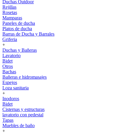
Duchas Outdoor
Rejillas
Rosetas
Mamparas
Paneles de ducha
Platos de ducha
Barras de Ducha y Barrales
Griferia
+
Duchas y Bañeras
Lavatorio
Bidet
Otros
Bachas
Bañeras e hidromasajes
Espejos
Loza sanitaria
+
Inodoros
Bidet
Cisternas y estructuras
lavatorio con pedestal
Tapas
Muebles de baño
+