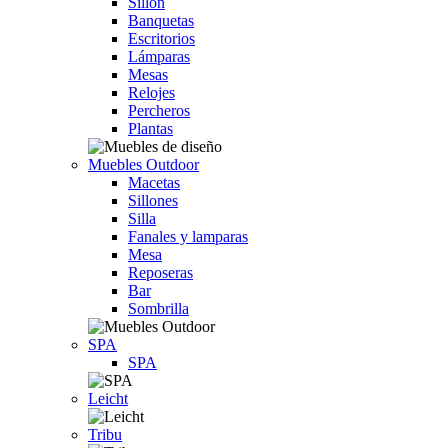
Sillón
Banquetas
Escritorios
Lámparas
Mesas
Relojes
Percheros
Plantas
Muebles Outdoor
Macetas
Sillones
Silla
Fanales y lamparas
Mesa
Reposeras
Bar
Sombrilla
SPA
SPA
Leicht
Tribu