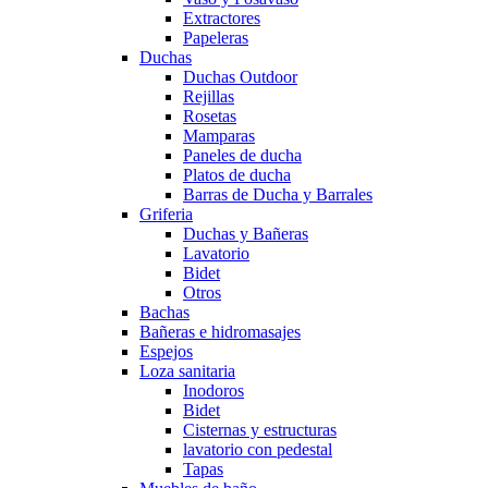
Extractores
Papeleras
Duchas
Duchas Outdoor
Rejillas
Rosetas
Mamparas
Paneles de ducha
Platos de ducha
Barras de Ducha y Barrales
Griferia
Duchas y Bañeras
Lavatorio
Bidet
Otros
Bachas
Bañeras e hidromasajes
Espejos
Loza sanitaria
Inodoros
Bidet
Cisternas y estructuras
lavatorio con pedestal
Tapas