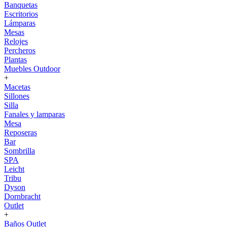
Banquetas
Escritorios
Lámparas
Mesas
Relojes
Percheros
Plantas
Muebles Outdoor
+
Macetas
Sillones
Silla
Fanales y lamparas
Mesa
Reposeras
Bar
Sombrilla
SPA
Leicht
Tribu
Dyson
Dornbracht
Outlet
+
Baños Outlet