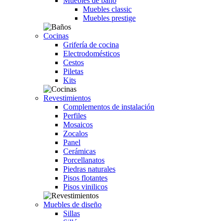
Muebles de baño
Muebles classic
Muebles prestige
Cocinas
Grifería de cocina
Electrodomésticos
Cestos
Piletas
Kits
Revestimientos
Complementos de instalación
Perfiles
Mosaicos
Zocalos
Panel
Cerámicas
Porcellanatos
Piedras naturales
Pisos flotantes
Pisos vinilicos
Muebles de diseño
Sillas