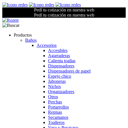
Pedí tu cotización en nuestra web
Pedí tu cotización en nuestra web
Productos
Baños
Accesorios
Accesibles
Agarraderas
Calienta toallas
Dispensadores
Dispensadores de papel
Espejo chico
Jaboneras
Nichos
Organizadores
Otros
Perchas
Portarrollos
Repisas
Secamanos
Toalleros
Vaso y Posavaso