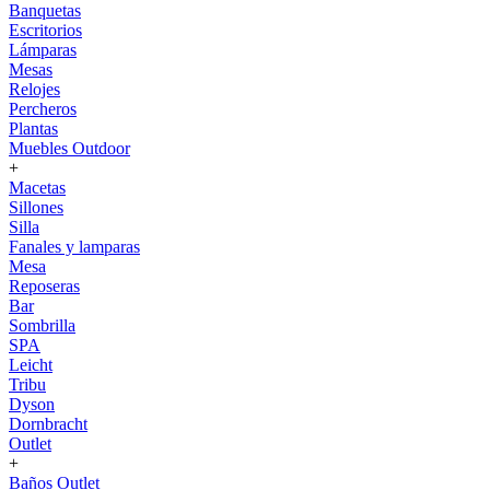
Banquetas
Escritorios
Lámparas
Mesas
Relojes
Percheros
Plantas
Muebles Outdoor
+
Macetas
Sillones
Silla
Fanales y lamparas
Mesa
Reposeras
Bar
Sombrilla
SPA
Leicht
Tribu
Dyson
Dornbracht
Outlet
+
Baños Outlet