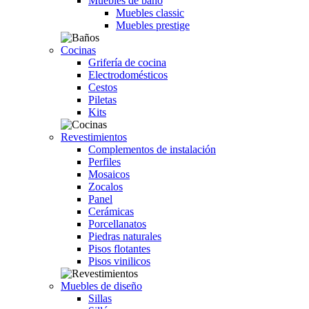
Muebles de baño
Muebles classic
Muebles prestige
Cocinas
Grifería de cocina
Electrodomésticos
Cestos
Piletas
Kits
Revestimientos
Complementos de instalación
Perfiles
Mosaicos
Zocalos
Panel
Cerámicas
Porcellanatos
Piedras naturales
Pisos flotantes
Pisos vinilicos
Muebles de diseño
Sillas