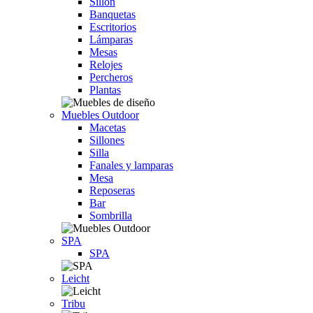
Sillón
Banquetas
Escritorios
Lámparas
Mesas
Relojes
Percheros
Plantas
Muebles Outdoor
Macetas
Sillones
Silla
Fanales y lamparas
Mesa
Reposeras
Bar
Sombrilla
SPA
SPA
Leicht
Tribu