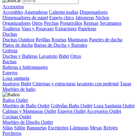
Accesorios
Accesibles
Agarraderas
Calienta toallas
Dispensadores
Dispensadores de papel
Espejo chico
Jaboneras
Nichos
Organizadores
Otros
Perchas
Portarrollos
Repisas
Secamanos
Toalleros
Vaso y Posavaso
Extractores
Papeleras
Duchas
Duchas Outdoor
Rejillas
Rosetas
Mamparas
Paneles de ducha
Platos de ducha
Barras de Ducha y Barrales
Griferia
Duchas y Bañeras
Lavatorio
Bidet
Otros
Bachas
Bañeras e hidromasajes
Espejos
Loza sanitaria
Inodoros
Bidet
Cisternas y estructuras
lavatorio con pedestal
Tapas
Muebles de baño
Baños Outlet
Muebles de Baño Outlet
Griferîas Baño Outlet
Loza Sanitaria Outlet
Cabinas y Mamparas Outlet
Espejos Outlet
Accesorios Outlet
Cocinas Outlet
Muebles de Diseño Outlet
Sillas
Sillón
Banquetas
Escritorios
Lámparas
Mesas
Relojes
Percheros