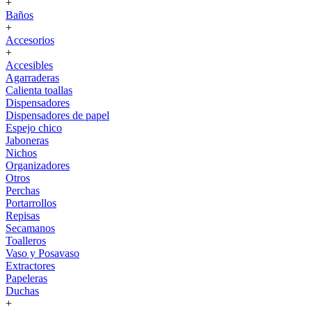
+
Baños
+
Accesorios
+
Accesibles
Agarraderas
Calienta toallas
Dispensadores
Dispensadores de papel
Espejo chico
Jaboneras
Nichos
Organizadores
Otros
Perchas
Portarrollos
Repisas
Secamanos
Toalleros
Vaso y Posavaso
Extractores
Papeleras
Duchas
+