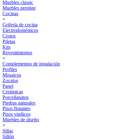
Muebles classic
Muebles prestige
Cocinas
+
Grifería de cocina
Electrodomésticos
Cestos
Piletas
Kits
Revestimientos
+
Complementos de instalación
Perfiles
Mosaicos
Zocalos
Panel
Cerámicas
Porcellanatos
Piedras naturales
Pisos flotantes
Pisos vinilicos
Muebles de diseño
+
Sillas
Sillón