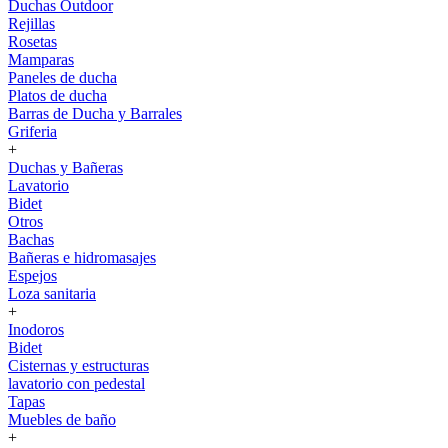
Duchas Outdoor
Rejillas
Rosetas
Mamparas
Paneles de ducha
Platos de ducha
Barras de Ducha y Barrales
Griferia
+
Duchas y Bañeras
Lavatorio
Bidet
Otros
Bachas
Bañeras e hidromasajes
Espejos
Loza sanitaria
+
Inodoros
Bidet
Cisternas y estructuras
lavatorio con pedestal
Tapas
Muebles de baño
+