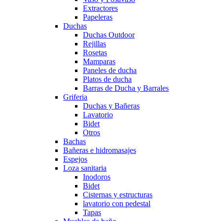
Extractores
Papeleras
Duchas
Duchas Outdoor
Rejillas
Rosetas
Mamparas
Paneles de ducha
Platos de ducha
Barras de Ducha y Barrales
Griferia
Duchas y Bañeras
Lavatorio
Bidet
Otros
Bachas
Bañeras e hidromasajes
Espejos
Loza sanitaria
Inodoros
Bidet
Cisternas y estructuras
lavatorio con pedestal
Tapas