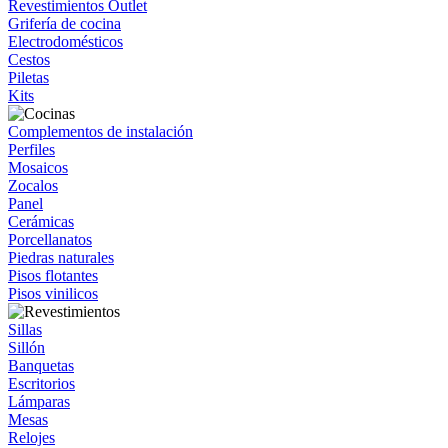
Revestimientos Outlet
Grifería de cocina
Electrodomésticos
Cestos
Piletas
Kits
Complementos de instalación
Perfiles
Mosaicos
Zocalos
Panel
Cerámicas
Porcellanatos
Piedras naturales
Pisos flotantes
Pisos vinilicos
Sillas
Sillón
Banquetas
Escritorios
Lámparas
Mesas
Relojes