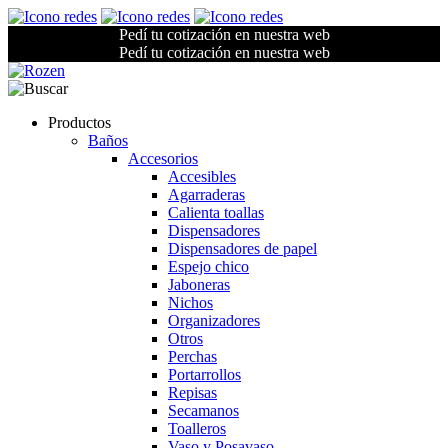
Pedí tu cotización en nuestra web
Pedí tu cotización en nuestra web
Productos
Baños
Accesorios
Accesibles
Agarraderas
Calienta toallas
Dispensadores
Dispensadores de papel
Espejo chico
Jaboneras
Nichos
Organizadores
Otros
Perchas
Portarrollos
Repisas
Secamanos
Toalleros
Vaso y Posavaso