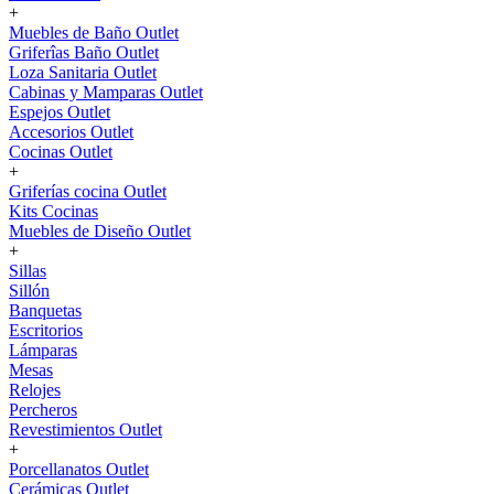
+
Muebles de Baño Outlet
Griferîas Baño Outlet
Loza Sanitaria Outlet
Cabinas y Mamparas Outlet
Espejos Outlet
Accesorios Outlet
Cocinas Outlet
+
Griferías cocina Outlet
Kits Cocinas
Muebles de Diseño Outlet
+
Sillas
Sillón
Banquetas
Escritorios
Lámparas
Mesas
Relojes
Percheros
Revestimientos Outlet
+
Porcellanatos Outlet
Cerámicas Outlet