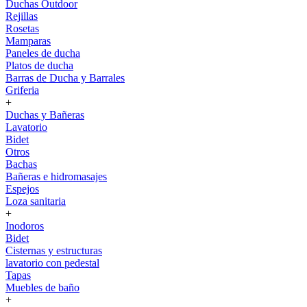
Duchas Outdoor
Rejillas
Rosetas
Mamparas
Paneles de ducha
Platos de ducha
Barras de Ducha y Barrales
Griferia
+
Duchas y Bañeras
Lavatorio
Bidet
Otros
Bachas
Bañeras e hidromasajes
Espejos
Loza sanitaria
+
Inodoros
Bidet
Cisternas y estructuras
lavatorio con pedestal
Tapas
Muebles de baño
+