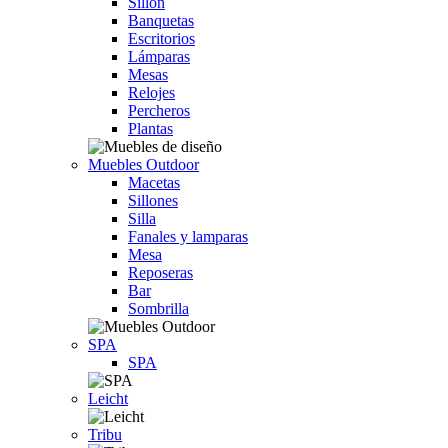
Sillón
Banquetas
Escritorios
Lámparas
Mesas
Relojes
Percheros
Plantas
Muebles Outdoor
Macetas
Sillones
Silla
Fanales y lamparas
Mesa
Reposeras
Bar
Sombrilla
SPA
SPA
Leicht
Tribu