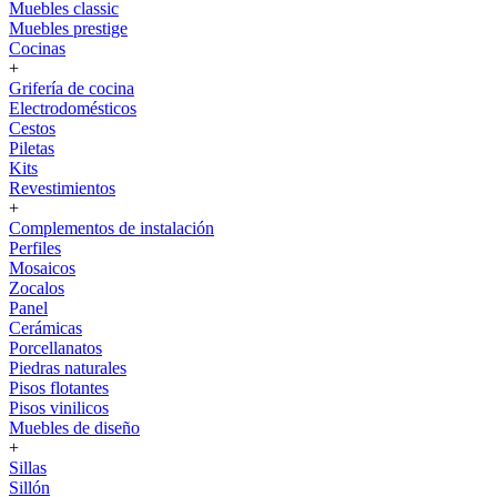
Muebles classic
Muebles prestige
Cocinas
+
Grifería de cocina
Electrodomésticos
Cestos
Piletas
Kits
Revestimientos
+
Complementos de instalación
Perfiles
Mosaicos
Zocalos
Panel
Cerámicas
Porcellanatos
Piedras naturales
Pisos flotantes
Pisos vinilicos
Muebles de diseño
+
Sillas
Sillón