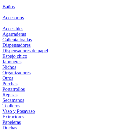
+
Baños
+
Accesorios
+
Accesibles
Agarraderas
Calienta toallas
Dispensadores
Dispensadores de papel
Espejo chico
Jaboneras
Nichos
Organizadores
Otros
Perchas
Portarrollos
Repisas
Secamanos
Toalleros
Vaso y Posavaso
Extractores
Papeleras
Duchas
+