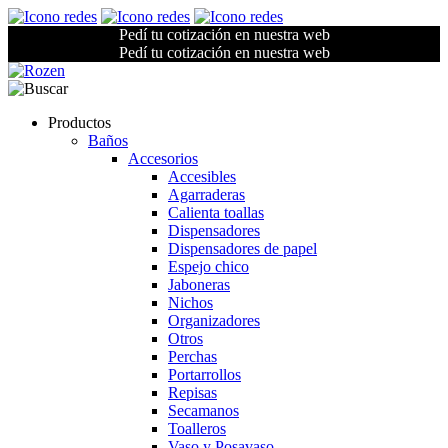
Pedí tu cotización en nuestra web
Pedí tu cotización en nuestra web
Productos
Baños
Accesorios
Accesibles
Agarraderas
Calienta toallas
Dispensadores
Dispensadores de papel
Espejo chico
Jaboneras
Nichos
Organizadores
Otros
Perchas
Portarrollos
Repisas
Secamanos
Toalleros
Vaso y Posavaso