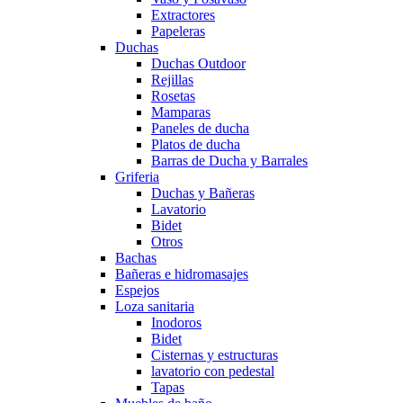
Extractores
Papeleras
Duchas
Duchas Outdoor
Rejillas
Rosetas
Mamparas
Paneles de ducha
Platos de ducha
Barras de Ducha y Barrales
Griferia
Duchas y Bañeras
Lavatorio
Bidet
Otros
Bachas
Bañeras e hidromasajes
Espejos
Loza sanitaria
Inodoros
Bidet
Cisternas y estructuras
lavatorio con pedestal
Tapas