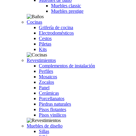
Muebles de baño
Muebles classic
Muebles prestige
Cocinas
Grifería de cocina
Electrodomésticos
Cestos
Piletas
Kits
Revestimientos
Complementos de instalación
Perfiles
Mosaicos
Zocalos
Panel
Cerámicas
Porcellanatos
Piedras naturales
Pisos flotantes
Pisos vinilicos
Muebles de diseño
Sillas