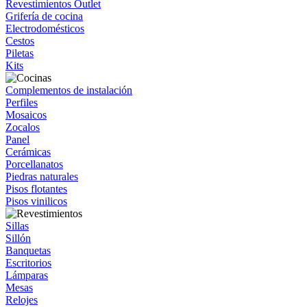
Revestimientos Outlet
Grifería de cocina
Electrodomésticos
Cestos
Piletas
Kits
Complementos de instalación
Perfiles
Mosaicos
Zocalos
Panel
Cerámicas
Porcellanatos
Piedras naturales
Pisos flotantes
Pisos vinilicos
Sillas
Sillón
Banquetas
Escritorios
Lámparas
Mesas
Relojes