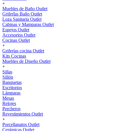
+
Muebles de Baño Outlet
Griferîas Baño Outlet
Loza Sanitaria Outlet
Cabinas y Mamparas Outlet
Espejos Outlet
Accesorios Outlet
Cocinas Outlet
+
Griferías cocina Outlet
Kits Cocinas
Muebles de Diseño Outlet
+
Sillas
Sillón
Banquetas
Escritorios
Lámparas
Mesas
Relojes
Percheros
Revestimientos Outlet
+
Porcellanatos Outlet
Cerámicas Outlet