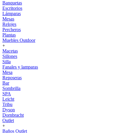
Banquetas
Escritorios
Lámparas
Mesas
Relojes
Percheros
Plantas
Muebles Outdoor
+
Macetas
Sillones
Silla
Fanales y lamparas
Mesa
Reposeras
Bar
Sombrilla
SPA
Leicht
Tribu
Dyson
Dornbracht
Outlet
+
Baños Outlet