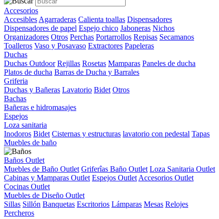
Accesorios
Accesibles
Agarraderas
Calienta toallas
Dispensadores
Dispensadores de papel
Espejo chico
Jaboneras
Nichos
Organizadores
Otros
Perchas
Portarrollos
Repisas
Secamanos
Toalleros
Vaso y Posavaso
Extractores
Papeleras
Duchas
Duchas Outdoor
Rejillas
Rosetas
Mamparas
Paneles de ducha
Platos de ducha
Barras de Ducha y Barrales
Griferia
Duchas y Bañeras
Lavatorio
Bidet
Otros
Bachas
Bañeras e hidromasajes
Espejos
Loza sanitaria
Inodoros
Bidet
Cisternas y estructuras
lavatorio con pedestal
Tapas
Muebles de baño
Baños Outlet
Muebles de Baño Outlet
Griferîas Baño Outlet
Loza Sanitaria Outlet
Cabinas y Mamparas Outlet
Espejos Outlet
Accesorios Outlet
Cocinas Outlet
Muebles de Diseño Outlet
Sillas
Sillón
Banquetas
Escritorios
Lámparas
Mesas
Relojes
Percheros