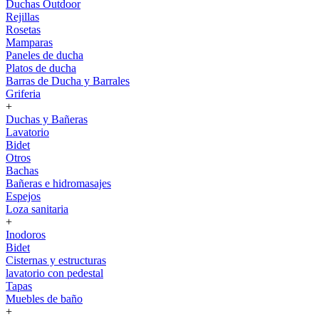
Duchas Outdoor
Rejillas
Rosetas
Mamparas
Paneles de ducha
Platos de ducha
Barras de Ducha y Barrales
Griferia
+
Duchas y Bañeras
Lavatorio
Bidet
Otros
Bachas
Bañeras e hidromasajes
Espejos
Loza sanitaria
+
Inodoros
Bidet
Cisternas y estructuras
lavatorio con pedestal
Tapas
Muebles de baño
+