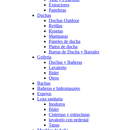
Extractores
Papeleras
Duchas
Duchas Outdoor
Rejillas
Rosetas
Mamparas
Paneles de ducha
Platos de ducha
Barras de Ducha y Barrales
Griferia
Duchas y Bañeras
Lavatorio
Bidet
Otros
Bachas
Bañeras e hidromasajes
Espejos
Loza sanitaria
Inodoros
Bidet
Cisternas y estructuras
lavatorio con pedestal
Tapas