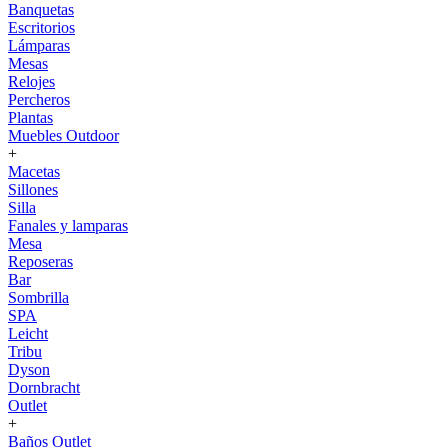
Banquetas
Escritorios
Lámparas
Mesas
Relojes
Percheros
Plantas
Muebles Outdoor
+
Macetas
Sillones
Silla
Fanales y lamparas
Mesa
Reposeras
Bar
Sombrilla
SPA
Leicht
Tribu
Dyson
Dornbracht
Outlet
+
Baños Outlet