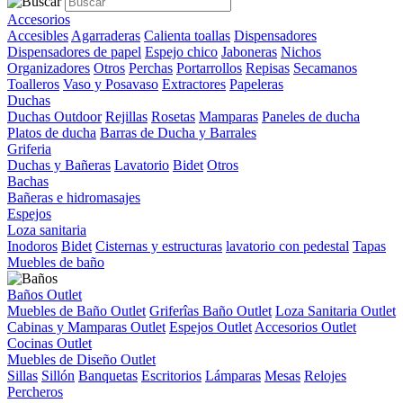
Accesorios
Accesibles
Agarraderas
Calienta toallas
Dispensadores
Dispensadores de papel
Espejo chico
Jaboneras
Nichos
Organizadores
Otros
Perchas
Portarrollos
Repisas
Secamanos
Toalleros
Vaso y Posavaso
Extractores
Papeleras
Duchas
Duchas Outdoor
Rejillas
Rosetas
Mamparas
Paneles de ducha
Platos de ducha
Barras de Ducha y Barrales
Griferia
Duchas y Bañeras
Lavatorio
Bidet
Otros
Bachas
Bañeras e hidromasajes
Espejos
Loza sanitaria
Inodoros
Bidet
Cisternas y estructuras
lavatorio con pedestal
Tapas
Muebles de baño
Baños Outlet
Muebles de Baño Outlet
Griferîas Baño Outlet
Loza Sanitaria Outlet
Cabinas y Mamparas Outlet
Espejos Outlet
Accesorios Outlet
Cocinas Outlet
Muebles de Diseño Outlet
Sillas
Sillón
Banquetas
Escritorios
Lámparas
Mesas
Relojes
Percheros