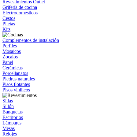
Revestimientos Outlet
Grifería de cocina
Electrodomésticos
Cestos
Piletas
Kits
Complementos de instalación
Perfiles
Mosaicos
Zocalos
Panel
Cerámicas
Porcellanatos
Piedras naturales
Pisos flotantes
Pisos vinilicos
Sillas
Sillón
Banquetas
Escritorios
Lámparas
Mesas
Relojes