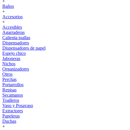
+
Baños
+
Accesorios
+
Accesibles
Agarraderas
Calienta toallas
Dispensadores
Dispensadores de papel
Espejo chico
Jaboneras
Nichos
Organizadores
Otros
Perchas
Portarrollos
Repisas
Secamanos
Toalleros
Vaso y Posavaso
Extractores
Papeleras
Duchas
+