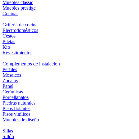
Muebles classic
Muebles prestige
Cocinas
+
Grifería de cocina
Electrodomésticos
Cestos
Piletas
Kits
Revestimientos
+
Complementos de instalación
Perfiles
Mosaicos
Zocalos
Panel
Cerámicas
Porcellanatos
Piedras naturales
Pisos flotantes
Pisos vinilicos
Muebles de diseño
+
Sillas
Sillón