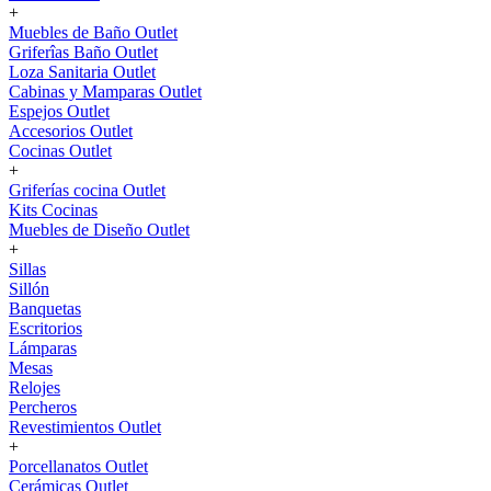
+
Muebles de Baño Outlet
Griferîas Baño Outlet
Loza Sanitaria Outlet
Cabinas y Mamparas Outlet
Espejos Outlet
Accesorios Outlet
Cocinas Outlet
+
Griferías cocina Outlet
Kits Cocinas
Muebles de Diseño Outlet
+
Sillas
Sillón
Banquetas
Escritorios
Lámparas
Mesas
Relojes
Percheros
Revestimientos Outlet
+
Porcellanatos Outlet
Cerámicas Outlet