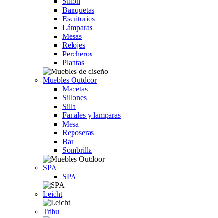
Sillón
Banquetas
Escritorios
Lámparas
Mesas
Relojes
Percheros
Plantas
Muebles Outdoor
Macetas
Sillones
Silla
Fanales y lamparas
Mesa
Reposeras
Bar
Sombrilla
SPA
SPA
Leicht
Tribu