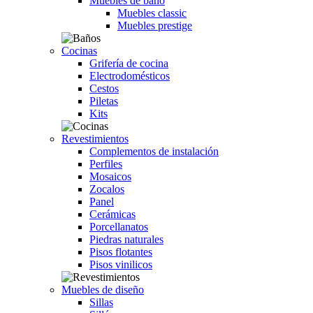
Muebles de baño
Muebles classic
Muebles prestige
Cocinas
Grifería de cocina
Electrodomésticos
Cestos
Piletas
Kits
Revestimientos
Complementos de instalación
Perfiles
Mosaicos
Zocalos
Panel
Cerámicas
Porcellanatos
Piedras naturales
Pisos flotantes
Pisos vinilicos
Muebles de diseño
Sillas