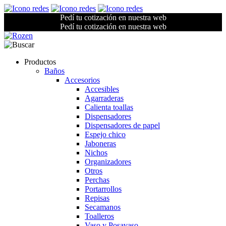
Pedí tu cotización en nuestra web
Pedí tu cotización en nuestra web
Productos
Baños
Accesorios
Accesibles
Agarraderas
Calienta toallas
Dispensadores
Dispensadores de papel
Espejo chico
Jaboneras
Nichos
Organizadores
Otros
Perchas
Portarrollos
Repisas
Secamanos
Toalleros
Vaso y Posavaso