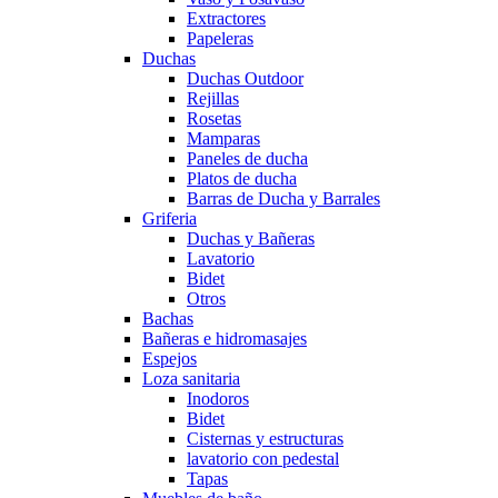
Extractores
Papeleras
Duchas
Duchas Outdoor
Rejillas
Rosetas
Mamparas
Paneles de ducha
Platos de ducha
Barras de Ducha y Barrales
Griferia
Duchas y Bañeras
Lavatorio
Bidet
Otros
Bachas
Bañeras e hidromasajes
Espejos
Loza sanitaria
Inodoros
Bidet
Cisternas y estructuras
lavatorio con pedestal
Tapas