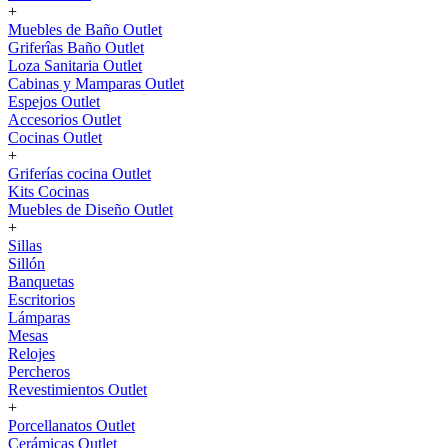
+
Muebles de Baño Outlet
Griferîas Baño Outlet
Loza Sanitaria Outlet
Cabinas y Mamparas Outlet
Espejos Outlet
Accesorios Outlet
Cocinas Outlet
+
Griferías cocina Outlet
Kits Cocinas
Muebles de Diseño Outlet
+
Sillas
Sillón
Banquetas
Escritorios
Lámparas
Mesas
Relojes
Percheros
Revestimientos Outlet
+
Porcellanatos Outlet
Cerámicas Outlet