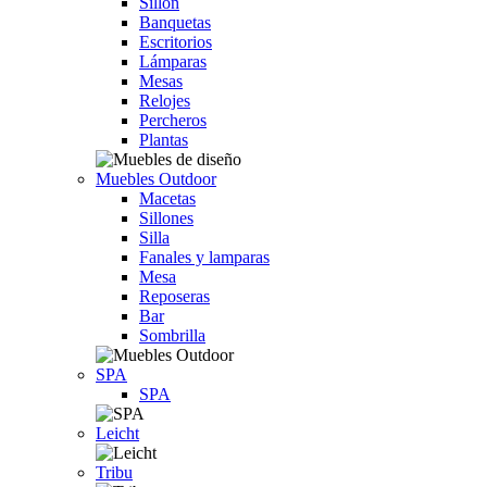
Sillón
Banquetas
Escritorios
Lámparas
Mesas
Relojes
Percheros
Plantas
Muebles Outdoor
Macetas
Sillones
Silla
Fanales y lamparas
Mesa
Reposeras
Bar
Sombrilla
SPA
SPA
Leicht
Tribu