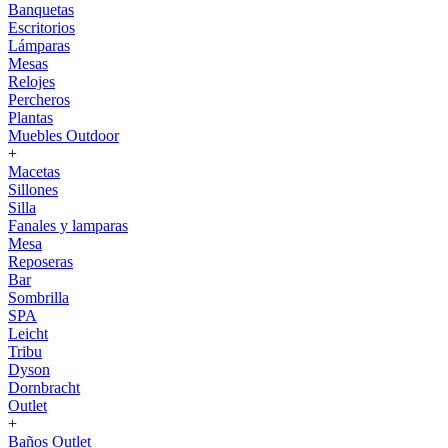
Banquetas
Escritorios
Lámparas
Mesas
Relojes
Percheros
Plantas
Muebles Outdoor
+
Macetas
Sillones
Silla
Fanales y lamparas
Mesa
Reposeras
Bar
Sombrilla
SPA
Leicht
Tribu
Dyson
Dornbracht
Outlet
+
Baños Outlet