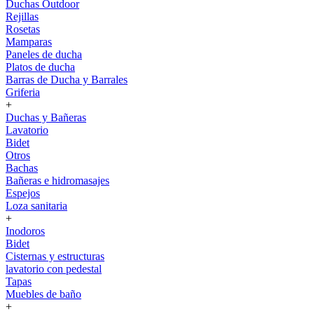
Duchas Outdoor
Rejillas
Rosetas
Mamparas
Paneles de ducha
Platos de ducha
Barras de Ducha y Barrales
Griferia
+
Duchas y Bañeras
Lavatorio
Bidet
Otros
Bachas
Bañeras e hidromasajes
Espejos
Loza sanitaria
+
Inodoros
Bidet
Cisternas y estructuras
lavatorio con pedestal
Tapas
Muebles de baño
+