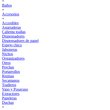
+
Baños
+
Accesorios
+
Accesibles
Agarraderas
Calienta toallas
Dispensadores
Dispensadores de papel
Espejo chico
Jaboneras
Nichos
Organizadores
Otros
Perchas
Portarrollos
Repisas
Secamanos
Toalleros
Vaso y Posavaso
Extractores
Papeleras
Duchas
+