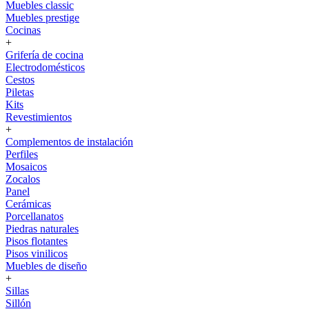
Muebles classic
Muebles prestige
Cocinas
+
Grifería de cocina
Electrodomésticos
Cestos
Piletas
Kits
Revestimientos
+
Complementos de instalación
Perfiles
Mosaicos
Zocalos
Panel
Cerámicas
Porcellanatos
Piedras naturales
Pisos flotantes
Pisos vinilicos
Muebles de diseño
+
Sillas
Sillón