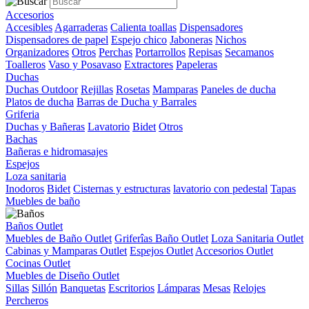
Accesorios
Accesibles
Agarraderas
Calienta toallas
Dispensadores
Dispensadores de papel
Espejo chico
Jaboneras
Nichos
Organizadores
Otros
Perchas
Portarrollos
Repisas
Secamanos
Toalleros
Vaso y Posavaso
Extractores
Papeleras
Duchas
Duchas Outdoor
Rejillas
Rosetas
Mamparas
Paneles de ducha
Platos de ducha
Barras de Ducha y Barrales
Griferia
Duchas y Bañeras
Lavatorio
Bidet
Otros
Bachas
Bañeras e hidromasajes
Espejos
Loza sanitaria
Inodoros
Bidet
Cisternas y estructuras
lavatorio con pedestal
Tapas
Muebles de baño
Baños Outlet
Muebles de Baño Outlet
Griferîas Baño Outlet
Loza Sanitaria Outlet
Cabinas y Mamparas Outlet
Espejos Outlet
Accesorios Outlet
Cocinas Outlet
Muebles de Diseño Outlet
Sillas
Sillón
Banquetas
Escritorios
Lámparas
Mesas
Relojes
Percheros