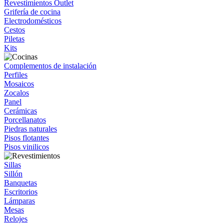
Revestimientos Outlet
Grifería de cocina
Electrodomésticos
Cestos
Piletas
Kits
Complementos de instalación
Perfiles
Mosaicos
Zocalos
Panel
Cerámicas
Porcellanatos
Piedras naturales
Pisos flotantes
Pisos vinilicos
Sillas
Sillón
Banquetas
Escritorios
Lámparas
Mesas
Relojes