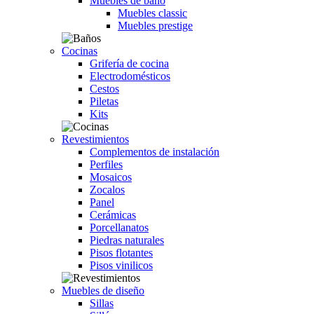
Muebles de baño
Muebles classic
Muebles prestige
Cocinas
Grifería de cocina
Electrodomésticos
Cestos
Piletas
Kits
Revestimientos
Complementos de instalación
Perfiles
Mosaicos
Zocalos
Panel
Cerámicas
Porcellanatos
Piedras naturales
Pisos flotantes
Pisos vinilicos
Muebles de diseño
Sillas