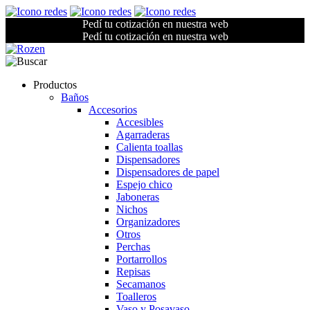
Pedí tu cotización en nuestra web
Pedí tu cotización en nuestra web
Productos
Baños
Accesorios
Accesibles
Agarraderas
Calienta toallas
Dispensadores
Dispensadores de papel
Espejo chico
Jaboneras
Nichos
Organizadores
Otros
Perchas
Portarrollos
Repisas
Secamanos
Toalleros
Vaso y Posavaso