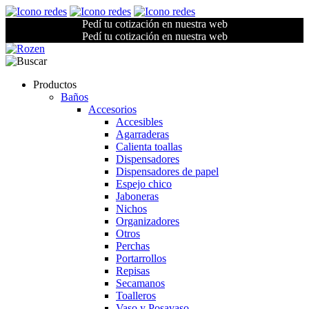
Pedí tu cotización en nuestra web
Pedí tu cotización en nuestra web
Productos
Baños
Accesorios
Accesibles
Agarraderas
Calienta toallas
Dispensadores
Dispensadores de papel
Espejo chico
Jaboneras
Nichos
Organizadores
Otros
Perchas
Portarrollos
Repisas
Secamanos
Toalleros
Vaso y Posavaso