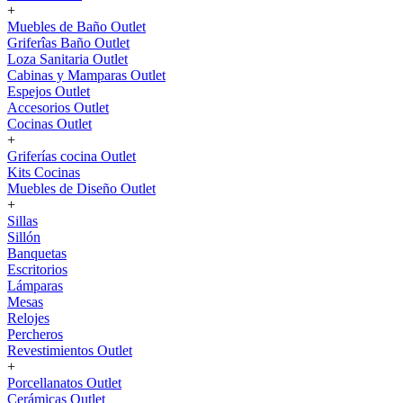
+
Muebles de Baño Outlet
Griferîas Baño Outlet
Loza Sanitaria Outlet
Cabinas y Mamparas Outlet
Espejos Outlet
Accesorios Outlet
Cocinas Outlet
+
Griferías cocina Outlet
Kits Cocinas
Muebles de Diseño Outlet
+
Sillas
Sillón
Banquetas
Escritorios
Lámparas
Mesas
Relojes
Percheros
Revestimientos Outlet
+
Porcellanatos Outlet
Cerámicas Outlet