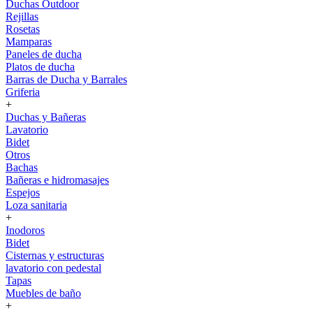
Duchas Outdoor
Rejillas
Rosetas
Mamparas
Paneles de ducha
Platos de ducha
Barras de Ducha y Barrales
Griferia
+
Duchas y Bañeras
Lavatorio
Bidet
Otros
Bachas
Bañeras e hidromasajes
Espejos
Loza sanitaria
+
Inodoros
Bidet
Cisternas y estructuras
lavatorio con pedestal
Tapas
Muebles de baño
+