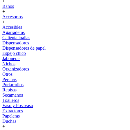
+
Baños
+
Accesorios
+
Accesibles
Agarraderas
Calienta toallas
Dispensadores
Dispensadores de papel
Espejo chico
Jaboneras
Nichos
Organizadores
Otros
Perchas
Portarrollos
Repisas
Secamanos
Toalleros
Vaso y Posavaso
Extractores
Papeleras
Duchas
+