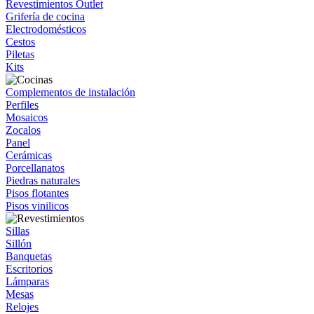
Revestimientos Outlet
Grifería de cocina
Electrodomésticos
Cestos
Piletas
Kits
Complementos de instalación
Perfiles
Mosaicos
Zocalos
Panel
Cerámicas
Porcellanatos
Piedras naturales
Pisos flotantes
Pisos vinilicos
Sillas
Sillón
Banquetas
Escritorios
Lámparas
Mesas
Relojes