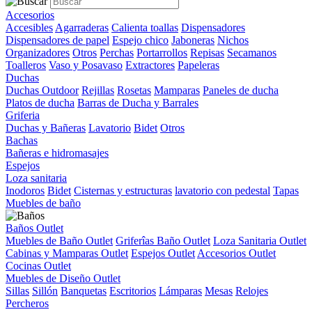
Accesorios
Accesibles
Agarraderas
Calienta toallas
Dispensadores
Dispensadores de papel
Espejo chico
Jaboneras
Nichos
Organizadores
Otros
Perchas
Portarrollos
Repisas
Secamanos
Toalleros
Vaso y Posavaso
Extractores
Papeleras
Duchas
Duchas Outdoor
Rejillas
Rosetas
Mamparas
Paneles de ducha
Platos de ducha
Barras de Ducha y Barrales
Griferia
Duchas y Bañeras
Lavatorio
Bidet
Otros
Bachas
Bañeras e hidromasajes
Espejos
Loza sanitaria
Inodoros
Bidet
Cisternas y estructuras
lavatorio con pedestal
Tapas
Muebles de baño
Baños Outlet
Muebles de Baño Outlet
Griferîas Baño Outlet
Loza Sanitaria Outlet
Cabinas y Mamparas Outlet
Espejos Outlet
Accesorios Outlet
Cocinas Outlet
Muebles de Diseño Outlet
Sillas
Sillón
Banquetas
Escritorios
Lámparas
Mesas
Relojes
Percheros