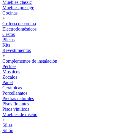
Muebles classic
Muebles prestige
Cocinas
+
Grifería de cocina
Electrodomésticos
Cestos
Piletas
Kits
Revestimientos
+
Complementos de instalación
Perfiles
Mosaicos
Zocalos
Panel
Cerámicas
Porcellanatos
Piedras naturales
Pisos flotantes
Pisos vinilicos
Muebles de diseño
+
Sillas
Sillón