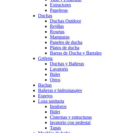
Extractores
Papeleras
Duchas
Duchas Outdoor
Rejillas
Rosetas
Mamparas
Paneles de ducha
Platos de ducha
Barras de Ducha y Barrales
Griferia
Duchas y Bañeras
Lavatorio
Bidet
Otros
Bachas
Bañeras e hidromasajes
Espejos
Loza sanitaria
Inodoros
Bidet
Cisternas y estructuras
lavatorio con pedestal
Tapas