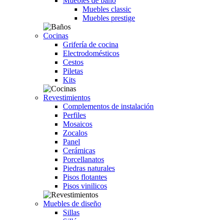
Muebles de baño
Muebles classic
Muebles prestige
Cocinas
Grifería de cocina
Electrodomésticos
Cestos
Piletas
Kits
Revestimientos
Complementos de instalación
Perfiles
Mosaicos
Zocalos
Panel
Cerámicas
Porcellanatos
Piedras naturales
Pisos flotantes
Pisos vinilicos
Muebles de diseño
Sillas