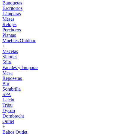
Banquetas
Escritorios
Lámparas
Mesas
Relojes
Percheros
Plantas
Muebles Outdoor
+
Macetas
Sillones
Silla
Fanales y lamparas
Mesa
Reposeras
Bar
Sombrilla
SPA
Leicht
Tribu
Dyson
Dornbracht
Outlet
+
Baños Outlet