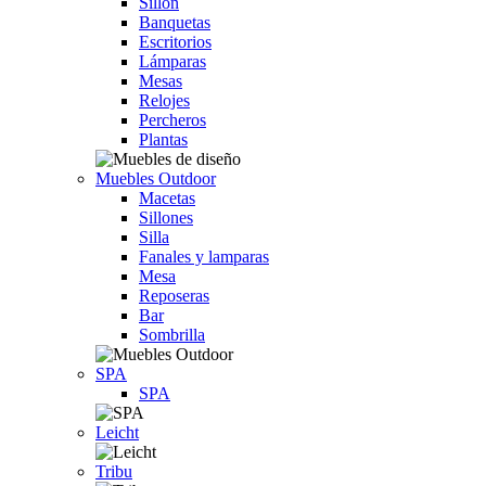
Sillón
Banquetas
Escritorios
Lámparas
Mesas
Relojes
Percheros
Plantas
Muebles Outdoor
Macetas
Sillones
Silla
Fanales y lamparas
Mesa
Reposeras
Bar
Sombrilla
SPA
SPA
Leicht
Tribu