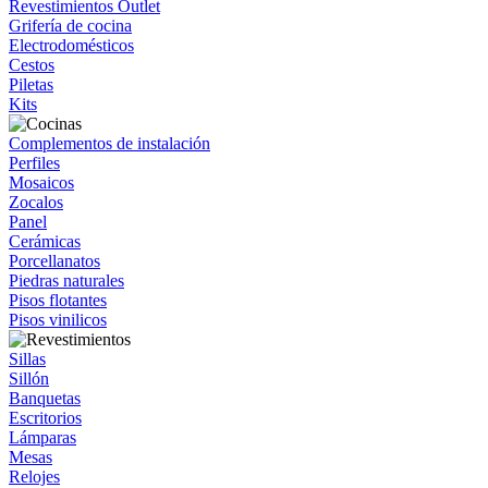
Revestimientos Outlet
Grifería de cocina
Electrodomésticos
Cestos
Piletas
Kits
Complementos de instalación
Perfiles
Mosaicos
Zocalos
Panel
Cerámicas
Porcellanatos
Piedras naturales
Pisos flotantes
Pisos vinilicos
Sillas
Sillón
Banquetas
Escritorios
Lámparas
Mesas
Relojes