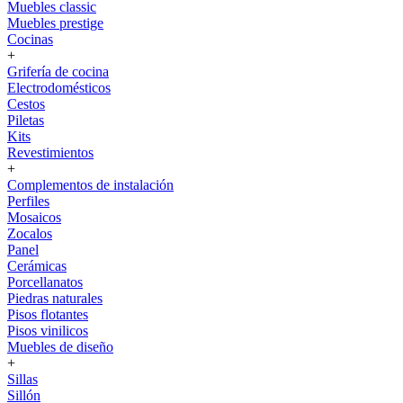
Muebles classic
Muebles prestige
Cocinas
+
Grifería de cocina
Electrodomésticos
Cestos
Piletas
Kits
Revestimientos
+
Complementos de instalación
Perfiles
Mosaicos
Zocalos
Panel
Cerámicas
Porcellanatos
Piedras naturales
Pisos flotantes
Pisos vinilicos
Muebles de diseño
+
Sillas
Sillón