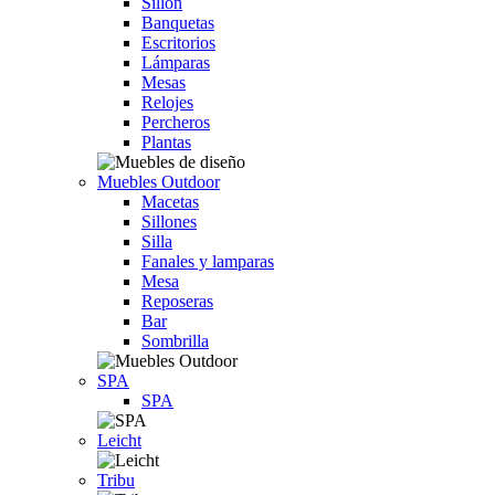
Sillón
Banquetas
Escritorios
Lámparas
Mesas
Relojes
Percheros
Plantas
Muebles Outdoor
Macetas
Sillones
Silla
Fanales y lamparas
Mesa
Reposeras
Bar
Sombrilla
SPA
SPA
Leicht
Tribu