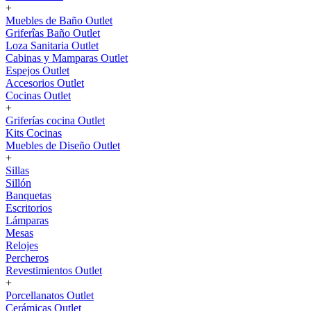
+
Muebles de Baño Outlet
Griferîas Baño Outlet
Loza Sanitaria Outlet
Cabinas y Mamparas Outlet
Espejos Outlet
Accesorios Outlet
Cocinas Outlet
+
Griferías cocina Outlet
Kits Cocinas
Muebles de Diseño Outlet
+
Sillas
Sillón
Banquetas
Escritorios
Lámparas
Mesas
Relojes
Percheros
Revestimientos Outlet
+
Porcellanatos Outlet
Cerámicas Outlet