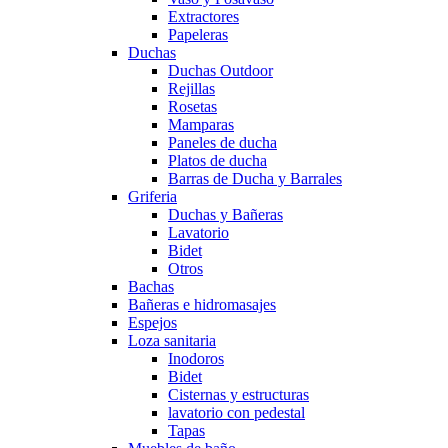
Extractores
Papeleras
Duchas
Duchas Outdoor
Rejillas
Rosetas
Mamparas
Paneles de ducha
Platos de ducha
Barras de Ducha y Barrales
Griferia
Duchas y Bañeras
Lavatorio
Bidet
Otros
Bachas
Bañeras e hidromasajes
Espejos
Loza sanitaria
Inodoros
Bidet
Cisternas y estructuras
lavatorio con pedestal
Tapas