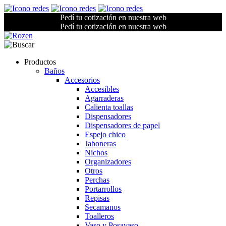
Pedí tu cotización en nuestra web
Pedí tu cotización en nuestra web
Productos
Baños
Accesorios
Accesibles
Agarraderas
Calienta toallas
Dispensadores
Dispensadores de papel
Espejo chico
Jaboneras
Nichos
Organizadores
Otros
Perchas
Portarrollos
Repisas
Secamanos
Toalleros
Vaso y Posavaso