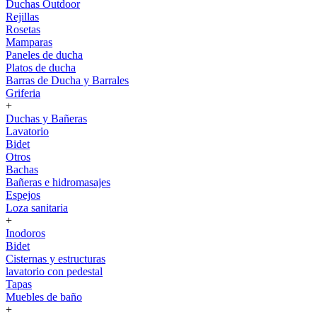
Duchas Outdoor
Rejillas
Rosetas
Mamparas
Paneles de ducha
Platos de ducha
Barras de Ducha y Barrales
Griferia
+
Duchas y Bañeras
Lavatorio
Bidet
Otros
Bachas
Bañeras e hidromasajes
Espejos
Loza sanitaria
+
Inodoros
Bidet
Cisternas y estructuras
lavatorio con pedestal
Tapas
Muebles de baño
+