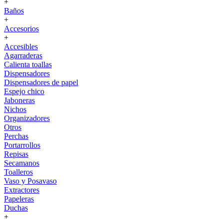
+
Baños
+
Accesorios
+
Accesibles
Agarraderas
Calienta toallas
Dispensadores
Dispensadores de papel
Espejo chico
Jaboneras
Nichos
Organizadores
Otros
Perchas
Portarrollos
Repisas
Secamanos
Toalleros
Vaso y Posavaso
Extractores
Papeleras
Duchas
+