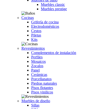
Muebles de baño
Muebles classic
Muebles prestige
Cocinas
Grifería de cocina
Electrodomésticos
Cestos
Piletas
Kits
Revestimientos
Complementos de instalación
Perfiles
Mosaicos
Zocalos
Panel
Cerámicas
Porcellanatos
Piedras naturales
Pisos flotantes
Pisos vinilicos
Muebles de diseño
Sillas