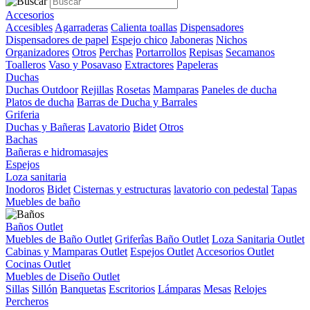
Accesorios
Accesibles
Agarraderas
Calienta toallas
Dispensadores
Dispensadores de papel
Espejo chico
Jaboneras
Nichos
Organizadores
Otros
Perchas
Portarrollos
Repisas
Secamanos
Toalleros
Vaso y Posavaso
Extractores
Papeleras
Duchas
Duchas Outdoor
Rejillas
Rosetas
Mamparas
Paneles de ducha
Platos de ducha
Barras de Ducha y Barrales
Griferia
Duchas y Bañeras
Lavatorio
Bidet
Otros
Bachas
Bañeras e hidromasajes
Espejos
Loza sanitaria
Inodoros
Bidet
Cisternas y estructuras
lavatorio con pedestal
Tapas
Muebles de baño
Baños Outlet
Muebles de Baño Outlet
Griferîas Baño Outlet
Loza Sanitaria Outlet
Cabinas y Mamparas Outlet
Espejos Outlet
Accesorios Outlet
Cocinas Outlet
Muebles de Diseño Outlet
Sillas
Sillón
Banquetas
Escritorios
Lámparas
Mesas
Relojes
Percheros