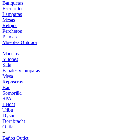
Banquetas
Escritorios
Lámparas
Mesas
Relojes
Percheros
Plantas
Muebles Outdoor
+
Macetas
Sillones
Silla
Fanales y lamparas
Mesa
Reposeras
Bar
Sombrilla
SPA
Leicht
Tribu
Dyson
Dornbracht
Outlet
+
Baños Outlet