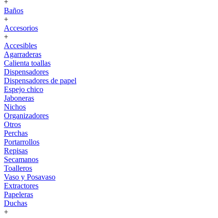
+
Baños
+
Accesorios
+
Accesibles
Agarraderas
Calienta toallas
Dispensadores
Dispensadores de papel
Espejo chico
Jaboneras
Nichos
Organizadores
Otros
Perchas
Portarrollos
Repisas
Secamanos
Toalleros
Vaso y Posavaso
Extractores
Papeleras
Duchas
+