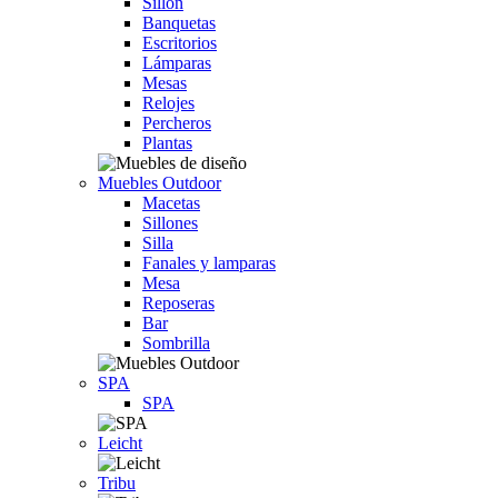
Sillón
Banquetas
Escritorios
Lámparas
Mesas
Relojes
Percheros
Plantas
Muebles Outdoor
Macetas
Sillones
Silla
Fanales y lamparas
Mesa
Reposeras
Bar
Sombrilla
SPA
SPA
Leicht
Tribu