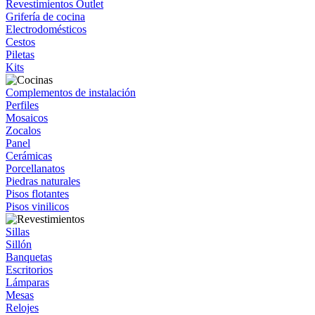
Revestimientos Outlet
Grifería de cocina
Electrodomésticos
Cestos
Piletas
Kits
Complementos de instalación
Perfiles
Mosaicos
Zocalos
Panel
Cerámicas
Porcellanatos
Piedras naturales
Pisos flotantes
Pisos vinilicos
Sillas
Sillón
Banquetas
Escritorios
Lámparas
Mesas
Relojes