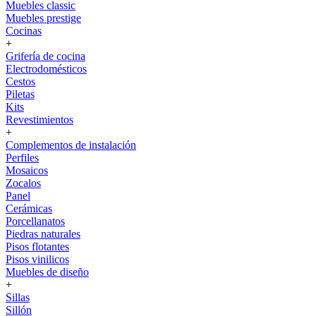
Muebles classic
Muebles prestige
Cocinas
+
Grifería de cocina
Electrodomésticos
Cestos
Piletas
Kits
Revestimientos
+
Complementos de instalación
Perfiles
Mosaicos
Zocalos
Panel
Cerámicas
Porcellanatos
Piedras naturales
Pisos flotantes
Pisos vinilicos
Muebles de diseño
+
Sillas
Sillón