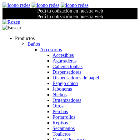
Pedí tu cotización en nuestra web
Pedí tu cotización en nuestra web
Productos
Baños
Accesorios
Accesibles
Agarraderas
Calienta toallas
Dispensadores
Dispensadores de papel
Espejo chico
Jaboneras
Nichos
Organizadores
Otros
Perchas
Portarrollos
Repisas
Secamanos
Toalleros
Vaso y Posavaso