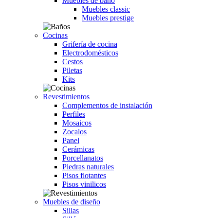
Muebles de baño
Muebles classic
Muebles prestige
Cocinas
Grifería de cocina
Electrodomésticos
Cestos
Piletas
Kits
Revestimientos
Complementos de instalación
Perfiles
Mosaicos
Zocalos
Panel
Cerámicas
Porcellanatos
Piedras naturales
Pisos flotantes
Pisos vinilicos
Muebles de diseño
Sillas