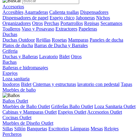
Accesorios
Accesibles
Agarraderas
Calienta toallas
Dispensadores
Dispensadores de papel
Espejo chico
Jaboneras
Nichos
Organizadores
Otros
Perchas
Portarrollos
Repisas
Secamanos
Toalleros
Vaso y Posavaso
Extractores
Papeleras
Duchas
Duchas Outdoor
Rejillas
Rosetas
Mamparas
Paneles de ducha
Platos de ducha
Barras de Ducha y Barrales
Griferia
Duchas y Bañeras
Lavatorio
Bidet
Otros
Bachas
Bañeras e hidromasajes
Espejos
Loza sanitaria
Inodoros
Bidet
Cisternas y estructuras
lavatorio con pedestal
Tapas
Muebles de baño
Baños Outlet
Muebles de Baño Outlet
Griferîas Baño Outlet
Loza Sanitaria Outlet
Cabinas y Mamparas Outlet
Espejos Outlet
Accesorios Outlet
Cocinas Outlet
Muebles de Diseño Outlet
Sillas
Sillón
Banquetas
Escritorios
Lámparas
Mesas
Relojes
Percheros