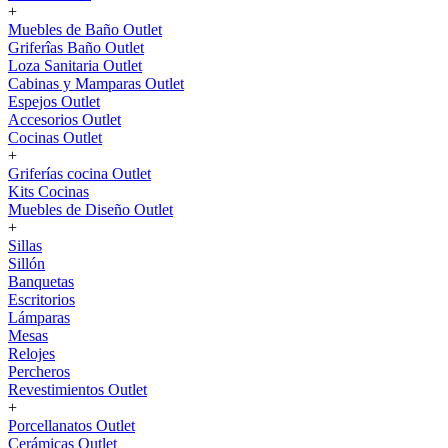
+
Muebles de Baño Outlet
Griferîas Baño Outlet
Loza Sanitaria Outlet
Cabinas y Mamparas Outlet
Espejos Outlet
Accesorios Outlet
Cocinas Outlet
+
Griferías cocina Outlet
Kits Cocinas
Muebles de Diseño Outlet
+
Sillas
Sillón
Banquetas
Escritorios
Lámparas
Mesas
Relojes
Percheros
Revestimientos Outlet
+
Porcellanatos Outlet
Cerámicas Outlet