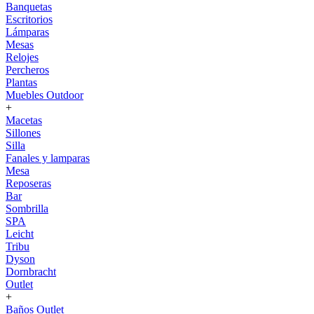
Banquetas
Escritorios
Lámparas
Mesas
Relojes
Percheros
Plantas
Muebles Outdoor
+
Macetas
Sillones
Silla
Fanales y lamparas
Mesa
Reposeras
Bar
Sombrilla
SPA
Leicht
Tribu
Dyson
Dornbracht
Outlet
+
Baños Outlet