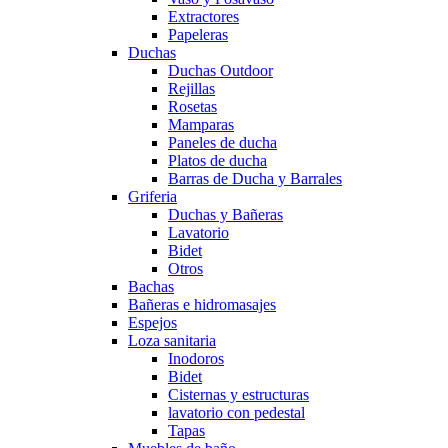
Extractores
Papeleras
Duchas
Duchas Outdoor
Rejillas
Rosetas
Mamparas
Paneles de ducha
Platos de ducha
Barras de Ducha y Barrales
Griferia
Duchas y Bañeras
Lavatorio
Bidet
Otros
Bachas
Bañeras e hidromasajes
Espejos
Loza sanitaria
Inodoros
Bidet
Cisternas y estructuras
lavatorio con pedestal
Tapas