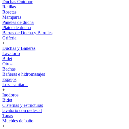
Duchas Outdoor
Rejillas
Rosetas
Mamparas
Paneles de ducha
Platos de ducha
Barras de Ducha y Barrales
Griferia
+
Duchas y Bañeras
Lavatorio
Bidet
Otros
Bachas
Bañeras e hidromasajes
Espejos
Loza sanitaria
+
Inodoros
Bidet
Cisternas y estructuras
lavatorio con pedestal
Tapas
Muebles de baño
+