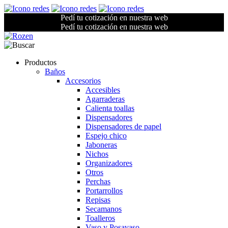
Pedí tu cotización en nuestra web
Pedí tu cotización en nuestra web
Productos
Baños
Accesorios
Accesibles
Agarraderas
Calienta toallas
Dispensadores
Dispensadores de papel
Espejo chico
Jaboneras
Nichos
Organizadores
Otros
Perchas
Portarrollos
Repisas
Secamanos
Toalleros
Vaso y Posavaso