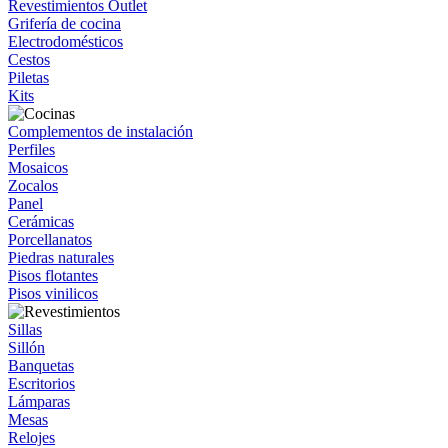
Revestimientos Outlet
Grifería de cocina
Electrodomésticos
Cestos
Piletas
Kits
Complementos de instalación
Perfiles
Mosaicos
Zocalos
Panel
Cerámicas
Porcellanatos
Piedras naturales
Pisos flotantes
Pisos vinilicos
Sillas
Sillón
Banquetas
Escritorios
Lámparas
Mesas
Relojes