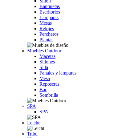
Sillón
Banquetas
Escritorios
Lámparas
Mesas
Relojes
Percheros
Plantas
Muebles Outdoor
Macetas
Sillones
Silla
Fanales y lamparas
Mesa
Reposeras
Bar
Sombrilla
SPA
SPA
Leicht
Tribu