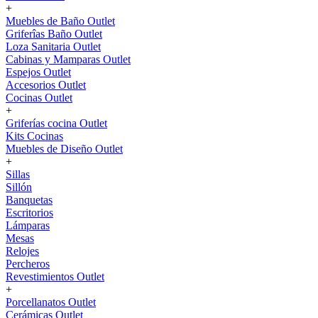
+
Muebles de Baño Outlet
Griferîas Baño Outlet
Loza Sanitaria Outlet
Cabinas y Mamparas Outlet
Espejos Outlet
Accesorios Outlet
Cocinas Outlet
+
Griferías cocina Outlet
Kits Cocinas
Muebles de Diseño Outlet
+
Sillas
Sillón
Banquetas
Escritorios
Lámparas
Mesas
Relojes
Percheros
Revestimientos Outlet
+
Porcellanatos Outlet
Cerámicas Outlet