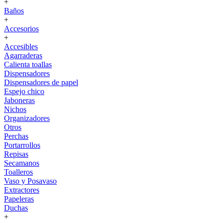
+
Baños
+
Accesorios
+
Accesibles
Agarraderas
Calienta toallas
Dispensadores
Dispensadores de papel
Espejo chico
Jaboneras
Nichos
Organizadores
Otros
Perchas
Portarrollos
Repisas
Secamanos
Toalleros
Vaso y Posavaso
Extractores
Papeleras
Duchas
+