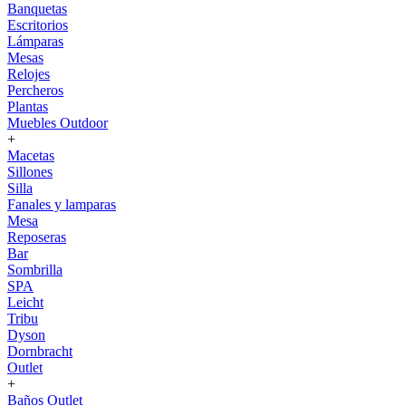
Banquetas
Escritorios
Lámparas
Mesas
Relojes
Percheros
Plantas
Muebles Outdoor
+
Macetas
Sillones
Silla
Fanales y lamparas
Mesa
Reposeras
Bar
Sombrilla
SPA
Leicht
Tribu
Dyson
Dornbracht
Outlet
+
Baños Outlet