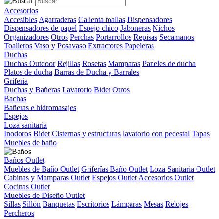
Accesorios
Accesibles
Agarraderas
Calienta toallas
Dispensadores
Dispensadores de papel
Espejo chico
Jaboneras
Nichos
Organizadores
Otros
Perchas
Portarrollos
Repisas
Secamanos
Toalleros
Vaso y Posavaso
Extractores
Papeleras
Duchas
Duchas Outdoor
Rejillas
Rosetas
Mamparas
Paneles de ducha
Platos de ducha
Barras de Ducha y Barrales
Griferia
Duchas y Bañeras
Lavatorio
Bidet
Otros
Bachas
Bañeras e hidromasajes
Espejos
Loza sanitaria
Inodoros
Bidet
Cisternas y estructuras
lavatorio con pedestal
Tapas
Muebles de baño
Baños Outlet
Muebles de Baño Outlet
Griferîas Baño Outlet
Loza Sanitaria Outlet
Cabinas y Mamparas Outlet
Espejos Outlet
Accesorios Outlet
Cocinas Outlet
Muebles de Diseño Outlet
Sillas
Sillón
Banquetas
Escritorios
Lámparas
Mesas
Relojes
Percheros