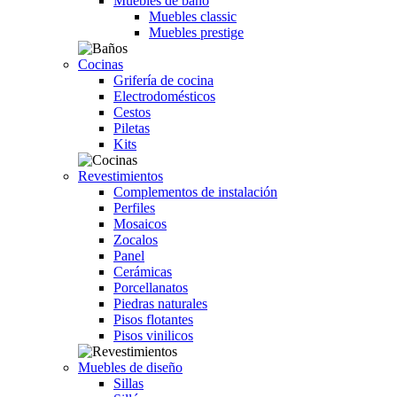
Muebles de baño
Muebles classic
Muebles prestige
Cocinas
Grifería de cocina
Electrodomésticos
Cestos
Piletas
Kits
Revestimientos
Complementos de instalación
Perfiles
Mosaicos
Zocalos
Panel
Cerámicas
Porcellanatos
Piedras naturales
Pisos flotantes
Pisos vinilicos
Muebles de diseño
Sillas