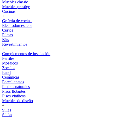
Muebles classic
Muebles prestige
Cocinas
+
Grifería de cocina
Electrodomésticos
Cestos
Piletas
Kits
Revestimientos
+
Complementos de instalación
Perfiles
Mosaicos
Zocalos
Panel
Cerámicas
Porcellanatos
Piedras naturales
Pisos flotantes
Pisos vinilicos
Muebles de diseño
+
Sillas
Sillón