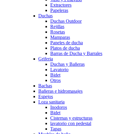
Extractores
Papeleras
Duchas
Duchas Outdoor
Rejillas
Rosetas
Mamparas
Paneles de ducha
Platos de ducha
Barras de Ducha y Barrales
Griferia
Duchas y Bañeras
Lavatorio
Bidet
Otros
Bachas
Bañeras e hidromasajes
Espejos
Loza sanitaria
Inodoros
Bidet
Cisternas y estructuras
lavatorio con pedestal
Tapas