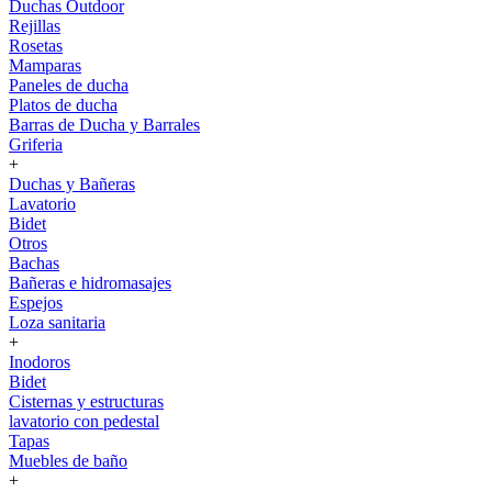
Duchas Outdoor
Rejillas
Rosetas
Mamparas
Paneles de ducha
Platos de ducha
Barras de Ducha y Barrales
Griferia
+
Duchas y Bañeras
Lavatorio
Bidet
Otros
Bachas
Bañeras e hidromasajes
Espejos
Loza sanitaria
+
Inodoros
Bidet
Cisternas y estructuras
lavatorio con pedestal
Tapas
Muebles de baño
+