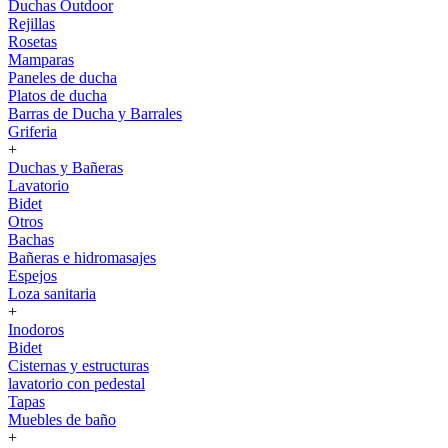
Duchas Outdoor
Rejillas
Rosetas
Mamparas
Paneles de ducha
Platos de ducha
Barras de Ducha y Barrales
Griferia
+
Duchas y Bañeras
Lavatorio
Bidet
Otros
Bachas
Bañeras e hidromasajes
Espejos
Loza sanitaria
+
Inodoros
Bidet
Cisternas y estructuras
lavatorio con pedestal
Tapas
Muebles de baño
+