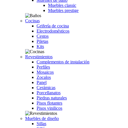
Muebles de baño
Muebles classic
Muebles prestige
Cocinas
Grifería de cocina
Electrodomésticos
Cestos
Piletas
Kits
Revestimientos
Complementos de instalación
Perfiles
Mosaicos
Zocalos
Panel
Cerámicas
Porcellanatos
Piedras naturales
Pisos flotantes
Pisos vinilicos
Muebles de diseño
Sillas