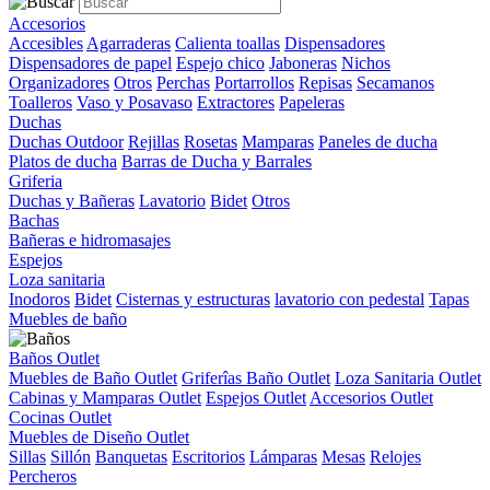
Accesorios
Accesibles
Agarraderas
Calienta toallas
Dispensadores
Dispensadores de papel
Espejo chico
Jaboneras
Nichos
Organizadores
Otros
Perchas
Portarrollos
Repisas
Secamanos
Toalleros
Vaso y Posavaso
Extractores
Papeleras
Duchas
Duchas Outdoor
Rejillas
Rosetas
Mamparas
Paneles de ducha
Platos de ducha
Barras de Ducha y Barrales
Griferia
Duchas y Bañeras
Lavatorio
Bidet
Otros
Bachas
Bañeras e hidromasajes
Espejos
Loza sanitaria
Inodoros
Bidet
Cisternas y estructuras
lavatorio con pedestal
Tapas
Muebles de baño
Baños Outlet
Muebles de Baño Outlet
Griferîas Baño Outlet
Loza Sanitaria Outlet
Cabinas y Mamparas Outlet
Espejos Outlet
Accesorios Outlet
Cocinas Outlet
Muebles de Diseño Outlet
Sillas
Sillón
Banquetas
Escritorios
Lámparas
Mesas
Relojes
Percheros