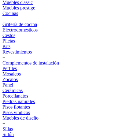
Muebles classic
Muebles prestige
Cocinas
+
Grifería de cocina
Electrodomésticos
Cestos
Piletas
Kits
Revestimientos
+
Complementos de instalación
Perfiles
Mosaicos
Zocalos
Panel
Cerámicas
Porcellanatos
Piedras naturales
Pisos flotantes
Pisos vinilicos
Muebles de diseño
+
Sillas
Sillón