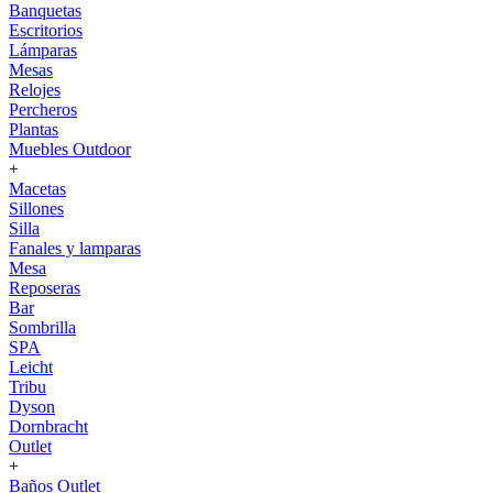
Banquetas
Escritorios
Lámparas
Mesas
Relojes
Percheros
Plantas
Muebles Outdoor
+
Macetas
Sillones
Silla
Fanales y lamparas
Mesa
Reposeras
Bar
Sombrilla
SPA
Leicht
Tribu
Dyson
Dornbracht
Outlet
+
Baños Outlet