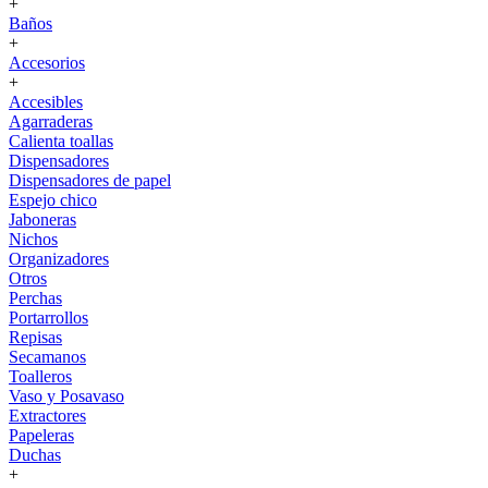
+
Baños
+
Accesorios
+
Accesibles
Agarraderas
Calienta toallas
Dispensadores
Dispensadores de papel
Espejo chico
Jaboneras
Nichos
Organizadores
Otros
Perchas
Portarrollos
Repisas
Secamanos
Toalleros
Vaso y Posavaso
Extractores
Papeleras
Duchas
+