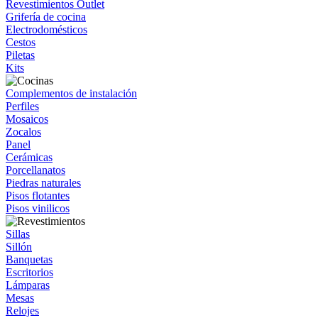
Revestimientos Outlet
Grifería de cocina
Electrodomésticos
Cestos
Piletas
Kits
Complementos de instalación
Perfiles
Mosaicos
Zocalos
Panel
Cerámicas
Porcellanatos
Piedras naturales
Pisos flotantes
Pisos vinilicos
Sillas
Sillón
Banquetas
Escritorios
Lámparas
Mesas
Relojes