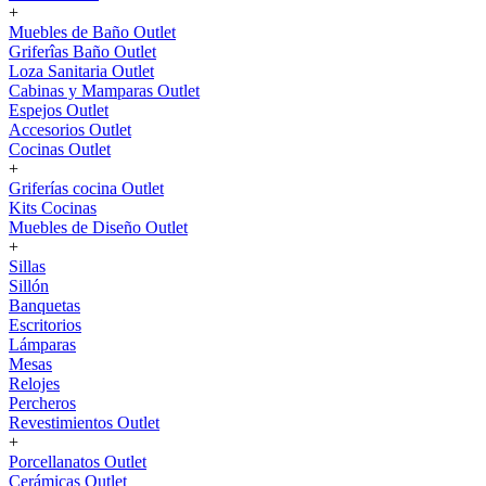
+
Muebles de Baño Outlet
Griferîas Baño Outlet
Loza Sanitaria Outlet
Cabinas y Mamparas Outlet
Espejos Outlet
Accesorios Outlet
Cocinas Outlet
+
Griferías cocina Outlet
Kits Cocinas
Muebles de Diseño Outlet
+
Sillas
Sillón
Banquetas
Escritorios
Lámparas
Mesas
Relojes
Percheros
Revestimientos Outlet
+
Porcellanatos Outlet
Cerámicas Outlet