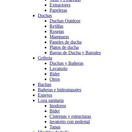
Extractores
Papeleras
Duchas
Duchas Outdoor
Rejillas
Rosetas
Mamparas
Paneles de ducha
Platos de ducha
Barras de Ducha y Barrales
Griferia
Duchas y Bañeras
Lavatorio
Bidet
Otros
Bachas
Bañeras e hidromasajes
Espejos
Loza sanitaria
Inodoros
Bidet
Cisternas y estructuras
lavatorio con pedestal
Tapas