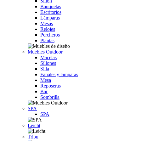
Sillón
Banquetas
Escritorios
Lámparas
Mesas
Relojes
Percheros
Plantas
Muebles Outdoor
Macetas
Sillones
Silla
Fanales y lamparas
Mesa
Reposeras
Bar
Sombrilla
SPA
SPA
Leicht
Tribu